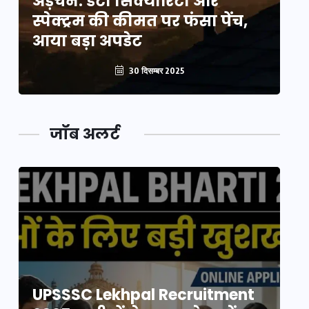
अड़चन: डेटा सिक्योरिटी और
अ
स्पेक्ट्रम की कीमत पर फंसा पेंच,
स्
आया बड़ा अपडेट
आ
30 दिसम्बर 2025
जॉब अलर्ट
UPSSSC Lekhpal Recruitment
U