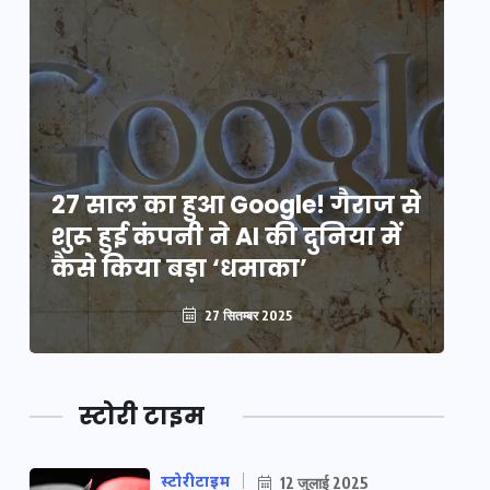
े
27 साल का हुआ Google! गैराज से
2
शुरू हुई कंपनी ने AI की दुनिया में
शु
कैसे किया बड़ा ‘धमाका’
कै
27 सितम्बर 2025
स्टोरी टाइम
स्टोरीटाइम
12 जुलाई 2025