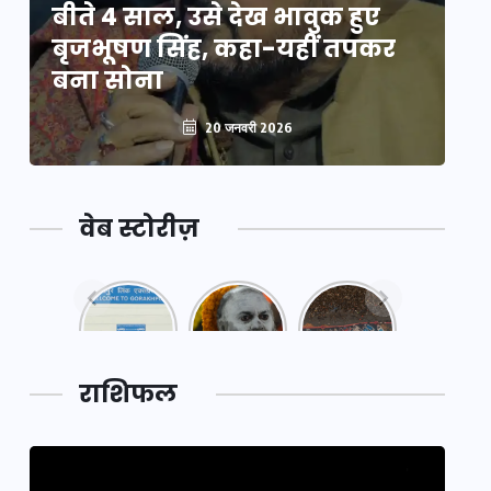
बीते 4 साल, उसे देख भावुक हुए
बी
बृजभूषण सिंह, कहा-यहीं तपकर
ब
बना सोना
ब
20 जनवरी 2026
वेब स्टोरीज़
नया
महाकुंभ
महाकुंभ
एक्सप्रेसवे:
2025: कुछ
2025:
पूर्वांचल का
अनजाने
कहानी कुंभ
लक,
तथ्य…
मेले की…
डेवलपमेंट
राशिफल
का लिंक