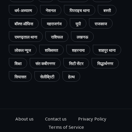
धर्म-अध्यात्म
नेशनल
पिपराइच थाना
बस्ती
बॉक्स ऑफिस
महराजगंज
यूपी
राजकाज
रामगढ़ताल थाना
राशिफल
लखनऊ
लोकल न्यूज
शख्सियत
शहरनामा
शाहपुर थाना
शिक्षा
संत कबीरनगर
सिटी सेंटर
सिद्धार्थनगर
सियासत
सेलीब्रिटी
हेल्थ
About us
Contact us
Privacy Policy
Terms of Service