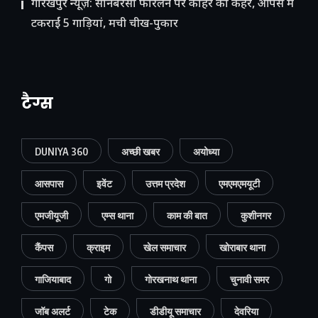
गोरखपुर न्यूज़: सोनबरसा फोरलेन पर कोहरे का कहर, आपस में
टकराईं 5 गाड़ियां, मची चीख-पुकार
टैग्स
DUNIYA 360
अच्छी खबर
अयोध्या
आसपास
इवेंट
उत्तम प्रदेश
एमएमएमयूटी
एमजीयूजी
एम्स थाना
काम की बात
कुशीनगर
कैंपस
क्राइम
खेल समाचार
खोराबार थाना
गाजियाबाद
गो
गोरखनाथ थाना
चुनावी समर
जॉब अलर्ट
टेक
डीडीयू समाचार
देवरिया