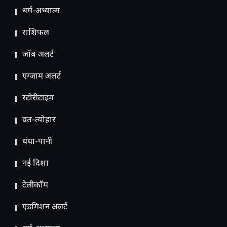
धर्म-अध्यात्म
राशिफल
जॉब अलर्ट
एग्जाम अलर्ट
स्टोरीटाइम
व्रत-त्योहार
धंधा-पानी
नई दिशा
टेलीकॉम
ए​डमिशन अलर्ट