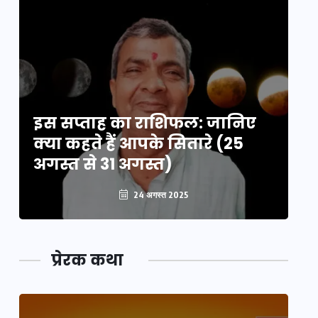
इस सप्ताह का राशिफल: जानिए
इ
क्या कहते हैं आपके सितारे (25
क्
अगस्त से 31 अगस्त)
अग
24 अगस्त 2025
प्रेरक कथा