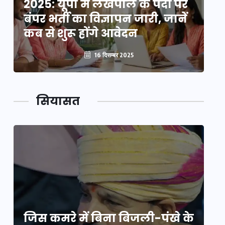
2025: यूपी में लेखपाल के पदों पर
20
बंपर भर्ती का विज्ञापन जारी, जानें
बं
कब से शुरू होंगे आवेदन
कब
16 दिसम्बर 2025
सियासत
े
जिस कमरे में बिना बिजली-पंखे के
जि