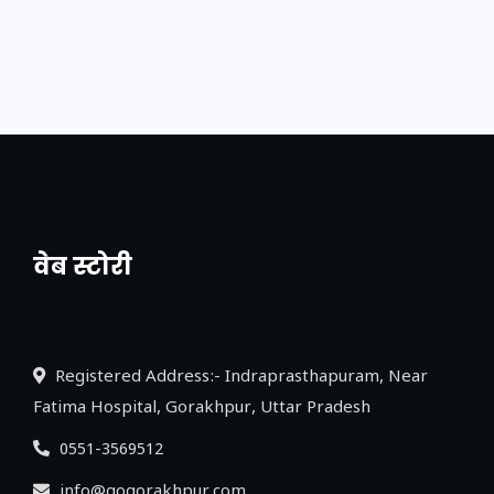
वेब स्टोरी
नया एक्सप्रेसवे: पूर्वांचल का लक, डेवलपमेंट का
लिंक
Registered Address:- Indraprasthapuram, Near
Fatima Hospital, Gorakhpur, Uttar Pradesh
0551-3569512
info@gogorakhpur.com