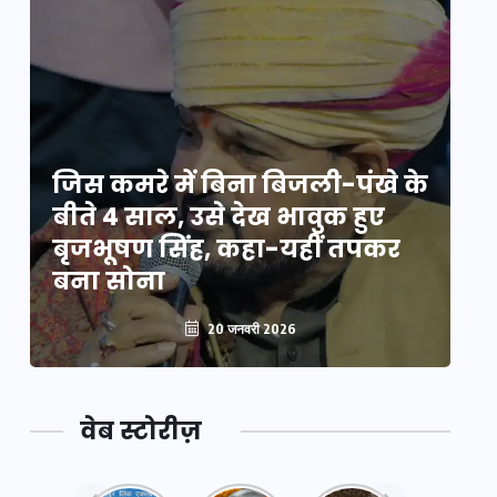
े
जिस कमरे में बिना बिजली-पंखे के
जि
बीते 4 साल, उसे देख भावुक हुए
बी
बृजभूषण सिंह, कहा-यहीं तपकर
ब
बना सोना
ब
20 जनवरी 2026
वेब स्टोरीज़