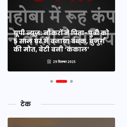
य
यूपी न्यूज़: नौकरों ने पिता-पुत्री को
मि
5 साल घर में बनाया बंधक, बुजुर्ग
वै
की मौत, बेटी बनी ‘कंकाल’
क
29 दिसम्बर 2025
टेक