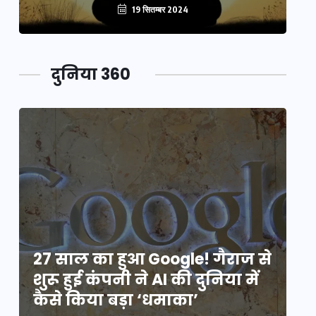
19 सितम्बर 2024
दुनिया 360
े
27 साल का हुआ Google! गैराज से
2
शुरू हुई कंपनी ने AI की दुनिया में
शु
कैसे किया बड़ा ‘धमाका’
कै