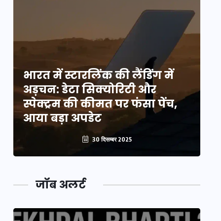
भारत में स्टारलिंक की लैंडिंग में
भा
अड़चन: डेटा सिक्योरिटी और
अ
स्पेक्ट्रम की कीमत पर फंसा पेंच,
स्
आया बड़ा अपडेट
आ
30 दिसम्बर 2025
जॉब अलर्ट