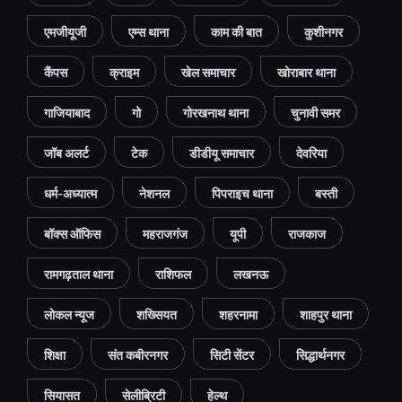
एमजीयूजी
एम्स थाना
काम की बात
कुशीनगर
कैंपस
क्राइम
खेल समाचार
खोराबार थाना
गाजियाबाद
गो
गोरखनाथ थाना
चुनावी समर
जॉब अलर्ट
टेक
डीडीयू समाचार
देवरिया
धर्म-अध्यात्म
नेशनल
पिपराइच थाना
बस्ती
बॉक्स ऑफिस
महराजगंज
यूपी
राजकाज
रामगढ़ताल थाना
राशिफल
लखनऊ
लोकल न्यूज
शख्सियत
शहरनामा
शाहपुर थाना
शिक्षा
संत कबीरनगर
सिटी सेंटर
सिद्धार्थनगर
सियासत
सेलीब्रिटी
हेल्थ