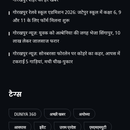
गोरखपुर शहर की हर खबर
गोरखपुर रेलवे स्कूल एडमिशन 2026: जटेपुर स्कूल में कक्षा 6, 9
और 11 के लिए फॉर्म मिलना शुरू
गोरखपुर न्यूज़: युवक को अल्बेनिया की जगह भेजा सिंगापुर, 10
लाख लेकर जालसाज फरार
गोरखपुर न्यूज़: सोनबरसा फोरलेन पर कोहरे का कहर, आपस में
टकराईं 5 गाड़ियां, मची चीख-पुकार
टैग्स
DUNIYA 360
अच्छी खबर
अयोध्या
आसपास
इवेंट
उत्तम प्रदेश
एमएमएमयूटी