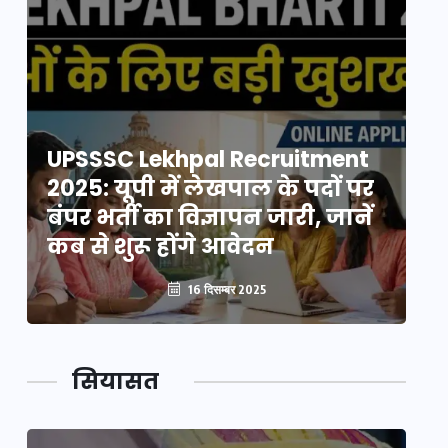
UPSSSC Lekhpal Recruitment
U
2025: यूपी में लेखपाल के पदों पर
20
बंपर भर्ती का विज्ञापन जारी, जानें
बं
कब से शुरू होंगे आवेदन
कब
16 दिसम्बर 2025
सियासत