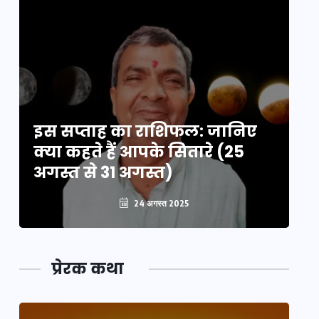
इस सप्ताह का राशिफल: जानिए
इ
क्या कहते हैं आपके सितारे (25
क्
अगस्त से 31 अगस्त)
अग
24 अगस्त 2025
प्रेरक कथा