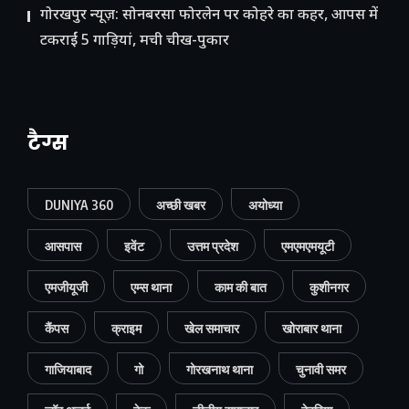
गोरखपुर न्यूज़: सोनबरसा फोरलेन पर कोहरे का कहर, आपस में
टकराईं 5 गाड़ियां, मची चीख-पुकार
टैग्स
DUNIYA 360
अच्छी खबर
अयोध्या
आसपास
इवेंट
उत्तम प्रदेश
एमएमएमयूटी
एमजीयूजी
एम्स थाना
काम की बात
कुशीनगर
कैंपस
क्राइम
खेल समाचार
खोराबार थाना
गाजियाबाद
गो
गोरखनाथ थाना
चुनावी समर