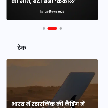
की मौत, बेटी बनी ‘कंकाल’
क
29 दिसम्बर 2025
टेक
भारत में स्टारलिंक की लैंडिंग में
भा