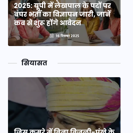
2025: यूपी में लेखपाल के पदों पर
20
बंपर भर्ती का विज्ञापन जारी, जानें
बं
कब से शुरू होंगे आवेदन
कब
16 दिसम्बर 2025
सियासत
े
जिस कमरे में बिना बिजली-पंखे के
जि