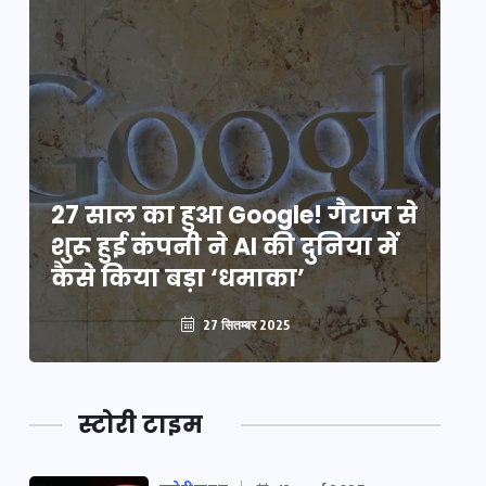
े
27 साल का हुआ Google! गैराज से
2
शुरू हुई कंपनी ने AI की दुनिया में
शु
कैसे किया बड़ा ‘धमाका’
कै
27 सितम्बर 2025
स्टोरी टाइम