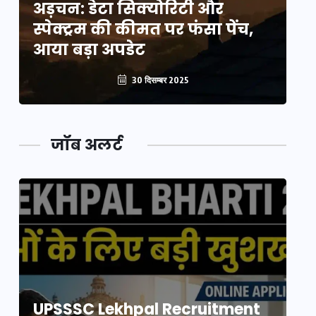
अड़चन: डेटा सिक्योरिटी और
अ
स्पेक्ट्रम की कीमत पर फंसा पेंच,
स्
आया बड़ा अपडेट
आ
30 दिसम्बर 2025
जॉब अलर्ट
UPSSSC Lekhpal Recruitment
U