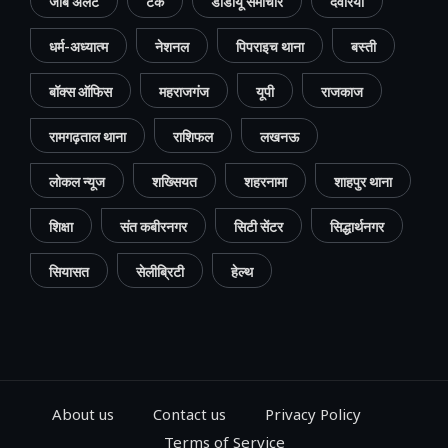
जॉब अलर्ट
टेक
डीडीयू समाचार
देवरिया
धर्म-अध्यात्म
नेशनल
पिपराइच थाना
बस्ती
बॉक्स ऑफिस
महराजगंज
यूपी
राजकाज
रामगढ़ताल थाना
राशिफल
लखनऊ
लोकल न्यूज
शख्सियत
शहरनामा
शाहपुर थाना
शिक्षा
संत कबीरनगर
सिटी सेंटर
सिद्धार्थनगर
सियासत
सेलीब्रिटी
हेल्थ
About us
Contact us
Privacy Policy
Terms of Service