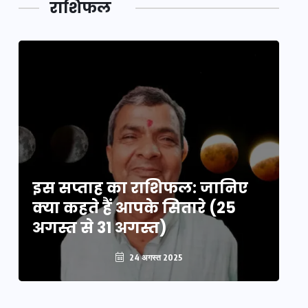
राशिफल
का लिंक
इस सप्ताह का राशिफल: जानिए
इ
क्या कहते हैं आपके सितारे (25
क्
अगस्त से 31 अगस्त)
अग
24 अगस्त 2025