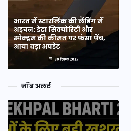
भारत में स्टारलिंक की लैंडिंग में
भा
अड़चन: डेटा सिक्योरिटी और
अ
स्पेक्ट्रम की कीमत पर फंसा पेंच,
स्
आया बड़ा अपडेट
आ
30 दिसम्बर 2025
जॉब अलर्ट