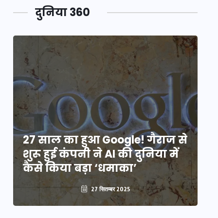
दुनिया 360
े
27 साल का हुआ Google! गैराज से
2
शुरू हुई कंपनी ने AI की दुनिया में
शु
कैसे किया बड़ा ‘धमाका’
कै
27 सितम्बर 2025