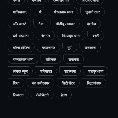
कैंपस
क्राइम
खेल समाचार
खोराबार थाना
गाजियाबाद
गो
गोरखनाथ थाना
चुनावी समर
जॉब अलर्ट
टेक
डीडीयू समाचार
देवरिया
धर्म-अध्यात्म
नेशनल
पिपराइच थाना
बस्ती
बॉक्स ऑफिस
महराजगंज
यूपी
राजकाज
रामगढ़ताल थाना
राशिफल
लखनऊ
लोकल न्यूज
शख्सियत
शहरनामा
शाहपुर थाना
शिक्षा
संत कबीरनगर
सिटी सेंटर
सिद्धार्थनगर
सियासत
सेलीब्रिटी
हेल्थ