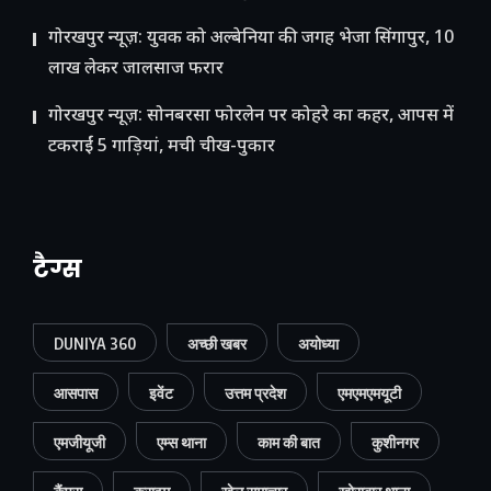
गोरखपुर न्यूज़: युवक को अल्बेनिया की जगह भेजा सिंगापुर, 10
लाख लेकर जालसाज फरार
गोरखपुर न्यूज़: सोनबरसा फोरलेन पर कोहरे का कहर, आपस में
टकराईं 5 गाड़ियां, मची चीख-पुकार
टैग्स
DUNIYA 360
अच्छी खबर
अयोध्या
आसपास
इवेंट
उत्तम प्रदेश
एमएमएमयूटी
एमजीयूजी
एम्स थाना
काम की बात
कुशीनगर