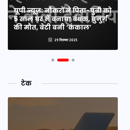
य
यूपी न्यूज़: नौकरों ने पिता-पुत्री को
मि
5 साल घर में बनाया बंधक, बुजुर्ग
वै
की मौत, बेटी बनी ‘कंकाल’
क
29 दिसम्बर 2025
टेक