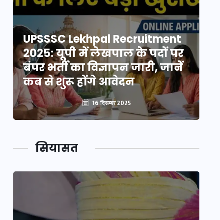
UPSSSC Lekhpal Recruitment
U
2025: यूपी में लेखपाल के पदों पर
20
बंपर भर्ती का विज्ञापन जारी, जानें
बं
कब से शुरू होंगे आवेदन
कब
16 दिसम्बर 2025
सियासत