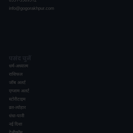
0551-3569512
info@gogorakhpur.com
पसंद चुनें
धर्म-अध्यात्म
राशिफल
जॉब अलर्ट
एग्जाम अलर्ट
स्टोरीटाइम
व्रत-त्योहार
धंधा-पानी
नई दिशा
टेलीकॉम