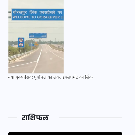
नया एक्सप्रेसवे: पूर्वांचल का लक, डेवलपमेंट का लिंक
महाकुं
राशिफल