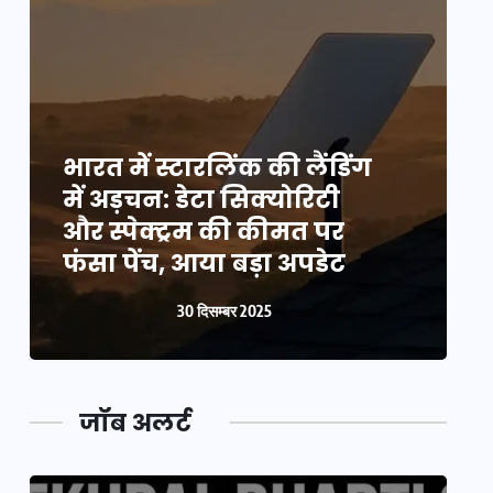
भारत में स्टारलिंक की लैंडिंग
भ
में अड़चन: डेटा सिक्योरिटी
म
और स्पेक्ट्रम की कीमत पर
औ
फंसा पेंच, आया बड़ा अपडेट
फ
30 दिसम्बर 2025
जॉब अलर्ट