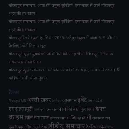
गोरखपुर समाचार: आज की प्रमुख सुर्खियां: एक नजर में जानें गोरखपुर
शहर की हर खबर
गोरखपुर समाचार: आज की प्रमुख सुर्खियां: एक नजर में जानें गोरखपुर
शहर की हर खबर
गोरखपुर रेलवे स्कूल एडमिशन 2026: जटेपुर स्कूल में कक्षा 6, 9 और 11
के लिए फॉर्म मिलना शुरू
गोरखपुर न्यूज़: युवक को अल्बेनिया की जगह भेजा सिंगापुर, 10 लाख
लेकर जालसाज फरार
गोरखपुर न्यूज़: सोनबरसा फोरलेन पर कोहरे का कहर, आपस में टकराईं 5
गाड़ियां, मची चीख-पुकार
टैग्स
अच्छी खबर
इवेंट
आसपास
उत्तम प्रदेश
Duniya 360
अयोध्या
एमएमएमयूटी
कैंपस
काम की बात
कुशीनगर
एमजीयूजी
एम्स थाना
क्राइम
गो
खेल समाचार
गाजियाबाद
खोराबार थाना
गोरखनाथ थाना
डीडीयू समाचार
टेक
देवरिया
जॉब अलर्ट
चुनावी समर
धर्म-अध्यात्म