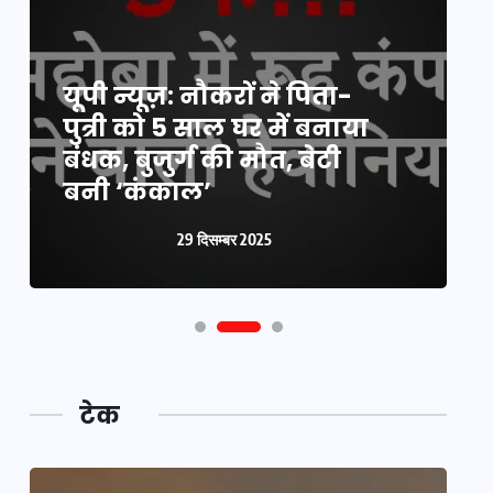
यूपी न्यूज़: नौकरों ने पिता-
य
पुत्री को 5 साल घर में बनाया
क
बंधक, बुजुर्ग की मौत, बेटी
प
बनी ‘कंकाल’
क
29 दिसम्बर 2025
टेक