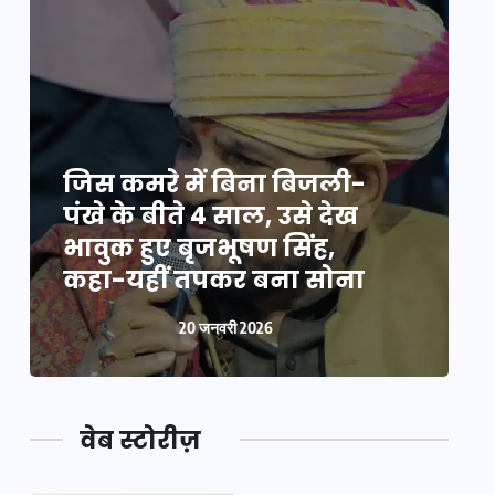
जिस कमरे में बिना बिजली-
ज
पंखे के बीते 4 साल, उसे देख
प
भावुक हुए बृजभूषण सिंह,
भ
कहा-यहीं तपकर बना सोना
20 जनवरी 2026
वेब स्टोरीज़