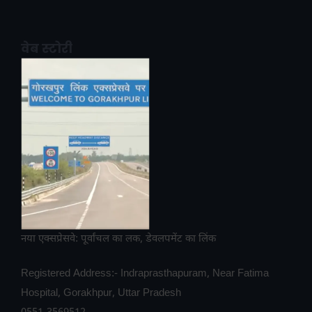
वेब स्टोरी
नया एक्सप्रेसवे: पूर्वांचल का लक, डेवलपमेंट का लिंक
Registered Address:- Indraprasthapuram, Near Fatima
Hospital, Gorakhpur, Uttar Pradesh