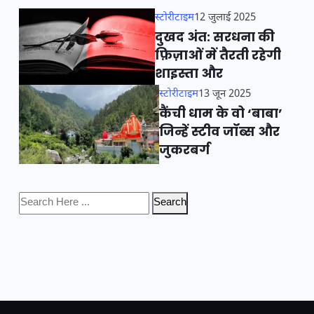
स्टोरीटाइम
12 जुलाई 2025
दुखद अंत: सरधना की
फ़िज़ाओं में तैरती रहेगी
शाइस्ता और
स्टोरीटाइम
13 जून 2025
कैंची धाम के वो ‘बाबा’
जिन्हें स्टीव जॉब्स और
जुकरबर्ग
Search