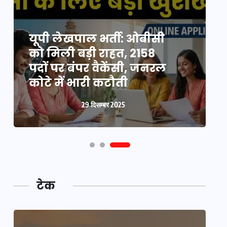
यूपी लेखपाल भर्ती: ओबीसी
को मिली बड़ी राहत, 2158
व
पदों पर बंपर वैकेंसी, जनरल
क
कोटे में भारी कटौती
न
29 दिसम्बर 2025
टेक