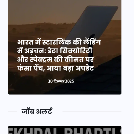
भारत में स्टारलिंक की लैंडिंग
भ
में अड़चन: डेटा सिक्योरिटी
म
और स्पेक्ट्रम की कीमत पर
औ
फंसा पेंच, आया बड़ा अपडेट
फ
30 दिसम्बर 2025
जॉब अलर्ट