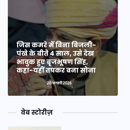
जिस कमरे में बिना बिजली-
ज
पंखे के बीते 4 साल, उसे देख
प
भावुक हुए बृजभूषण सिंह,
भ
कहा-यहीं तपकर बना सोना
20 जनवरी 2026
वेब स्टोरीज़