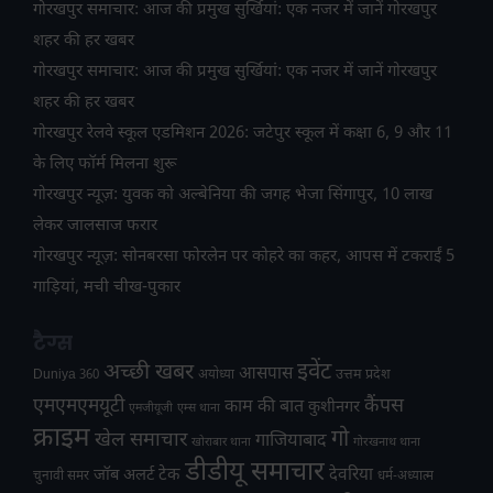
गोरखपुर समाचार: आज की प्रमुख सुर्खियां: एक नजर में जानें गोरखपुर
शहर की हर खबर
गोरखपुर समाचार: आज की प्रमुख सुर्खियां: एक नजर में जानें गोरखपुर
शहर की हर खबर
गोरखपुर रेलवे स्कूल एडमिशन 2026: जटेपुर स्कूल में कक्षा 6, 9 और 11
के लिए फॉर्म मिलना शुरू
गोरखपुर न्यूज़: युवक को अल्बेनिया की जगह भेजा सिंगापुर, 10 लाख
लेकर जालसाज फरार
गोरखपुर न्यूज़: सोनबरसा फोरलेन पर कोहरे का कहर, आपस में टकराईं 5
गाड़ियां, मची चीख-पुकार
टैग्स
अच्छी खबर
इवेंट
आसपास
उत्तम प्रदेश
Duniya 360
अयोध्या
एमएमएमयूटी
कैंपस
काम की बात
कुशीनगर
एमजीयूजी
एम्स थाना
क्राइम
गो
खेल समाचार
गाजियाबाद
खोराबार थाना
गोरखनाथ थाना
डीडीयू समाचार
टेक
देवरिया
जॉब अलर्ट
चुनावी समर
धर्म-अध्यात्म