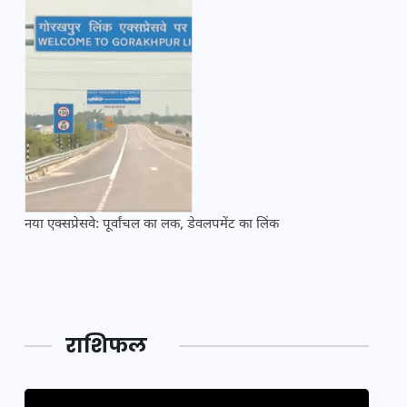
नया एक्सप्रेसवे: पूर्वांचल का लक, डेवलपमेंट का लिंक
महाकुं
राशिफल