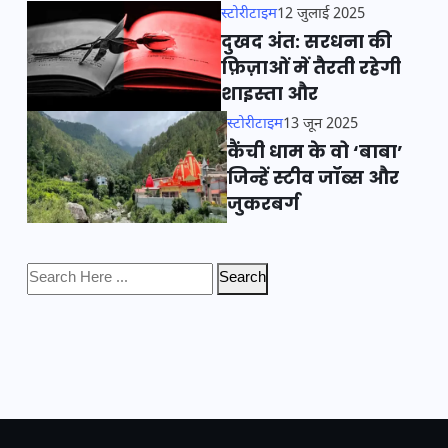
स्टोरीटाइम
12 जुलाई 2025
दुखद अंत: सरधना की
फ़िज़ाओं में तैरती रहेगी
शाइस्ता और
स्टोरीटाइम
13 जून 2025
कैंची धाम के वो ‘बाबा’
जिन्हें स्टीव जॉब्स और
जुकरबर्ग
Search