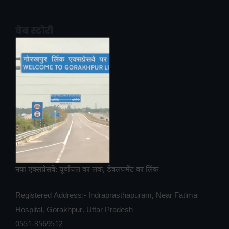
वेब स्टोरी
नया एक्सप्रेसवे: पूर्वांचल का लक, डेवलपमेंट का लिंक
Registered Address:- Indraprasthapuram, Near Fatima
Hospital, Gorakhpur, Uttar Pradesh
0551-3569512