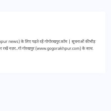
20 जनवरी 2026
r news) के लिए पढ़ते रहें गोगोरखपुर.कॉम | सूचनाओं की भीड़
पर रखें नज़र...गो गोरखपुर (www.gogorakhpur.com) के साथ.