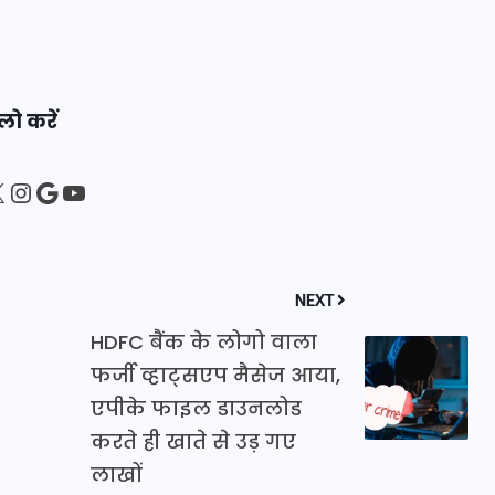
16 दिसम्बर 2025
लो करें
sApp
ebook
Instagram
Google
YouTube
NEXT
HDFC बैंक के लोगो वाला
जिस कमरे में बिना बिजली-पंखे
फर्जी व्हाट्सएप मैसेज आया,
के बीते 4 साल, उसे देख भावुक
एपीके फाइल डाउनलोड
हुए बृजभूषण सिंह, कहा-यहीं
करते ही खाते से उड़ गए
तपकर बना सोना
लाखों