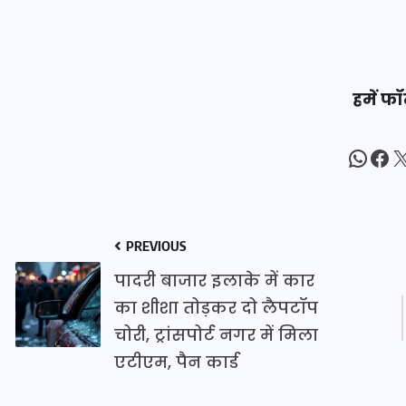
16 दिसम्बर 2025
हमें फॉ
What
Fac
X
PREVIOUS
पादरी बाजार इलाके में कार
जिस कमरे में बिना बिजली-पंखे
का शीशा तोड़कर दो लैपटॉप
के बीते 4 साल, उसे देख भावुक
चोरी, ट्रांसपोर्ट नगर में मिला
हुए बृजभूषण सिंह, कहा-यहीं
एटीएम, पैन कार्ड
तपकर बना सोना