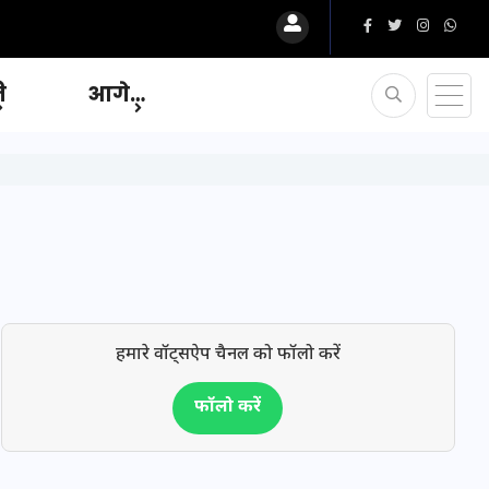
ि
आगे…
हमारे वॉट्सऐप चैनल को फॉलो करें
फॉलो करें