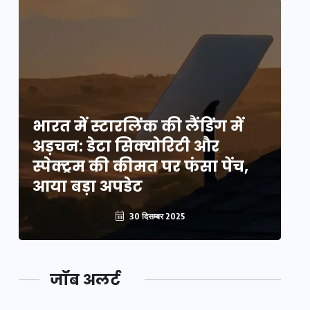
भारत में स्टारलिंक की लैंडिंग में
भा
अड़चन: डेटा सिक्योरिटी और
अ
स्पेक्ट्रम की कीमत पर फंसा पेंच,
स्
आया बड़ा अपडेट
आ
30 दिसम्बर 2025
जॉब अलर्ट