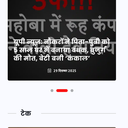
य
यूपी न्यूज़: नौकरों ने पिता-पुत्री को
मि
5 साल घर में बनाया बंधक, बुजुर्ग
वै
की मौत, बेटी बनी ‘कंकाल’
क
29 दिसम्बर 2025
टेक