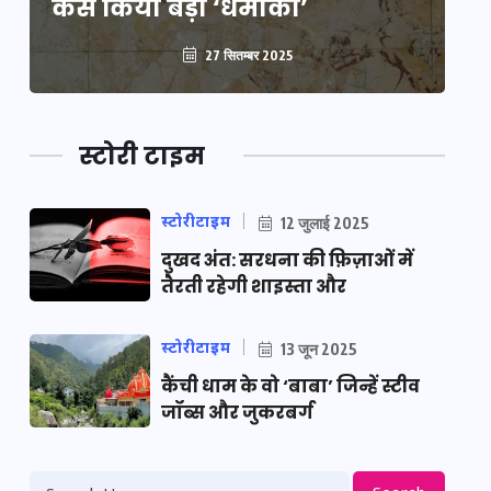
कैसे किया बड़ा ‘धमाका’
कै
27 सितम्बर 2025
स्टोरी टाइम
स्टोरीटाइम
12 जुलाई 2025
दुखद अंत: सरधना की फ़िज़ाओं में
तैरती रहेगी शाइस्ता और
स्टोरीटाइम
13 जून 2025
कैंची धाम के वो ‘बाबा’ जिन्हें स्टीव
जॉब्स और जुकरबर्ग