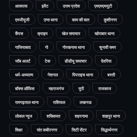
आसपास
इवेंट
उत्तम प्रदेश
एमएमएमयूटी
एमजीयूजी
एम्स थाना
काम की बात
कुशीनगर
कैंपस
क्राइम
खेल समाचार
खोराबार थाना
गाजियाबाद
गो
गोरखनाथ थाना
चुनावी समर
जॉब अलर्ट
टेक
डीडीयू समाचार
देवरिया
धर्म-अध्यात्म
नेशनल
पिपराइच थाना
बस्ती
बॉक्स ऑफिस
महराजगंज
यूपी
राजकाज
रामगढ़ताल थाना
राशिफल
लखनऊ
लोकल न्यूज
शख्सियत
शहरनामा
शाहपुर थाना
शिक्षा
संत कबीरनगर
सिटी सेंटर
सिद्धार्थनगर