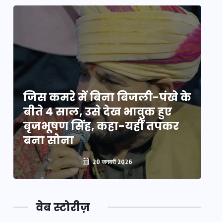
े
जिस कमरे में बिना बिजली-पंखे के
जि
बीते 4 साल, उसे देख भावुक हुए
बी
बृजभूषण सिंह, कहा-यहीं तपकर
ब
बना सोना
ब
20 जनवरी 2026
वेब स्टोरीज़