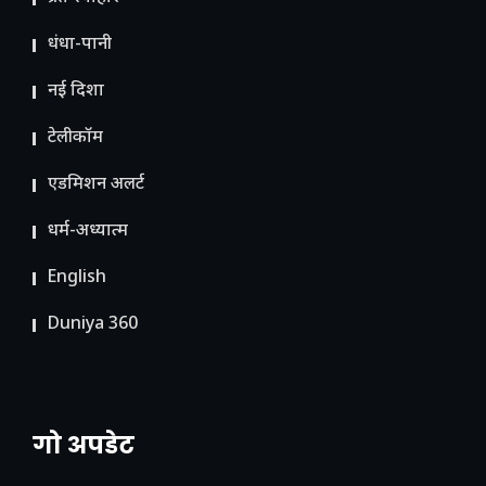
धंधा-पानी
नई दिशा
टेलीकॉम
ए​डमिशन अलर्ट
धर्म-अध्यात्म
English
Duniya 360
गो अपडेट