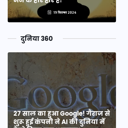
मन के हारे हार है!
मन
19 सितम्बर 2024
दुनिया 360
े
27 साल का हुआ Google! गैराज से
2
शुरू हुई कंपनी ने AI की दुनिया में
शु