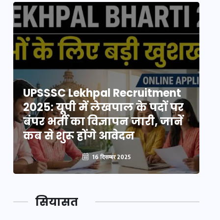
UPSSSC Lekhpal Recruitment
U
2025: यूपी में लेखपाल के पदों पर
20
बंपर भर्ती का विज्ञापन जारी, जानें
बं
कब से शुरू होंगे आवेदन
कब
16 दिसम्बर 2025
सियासत