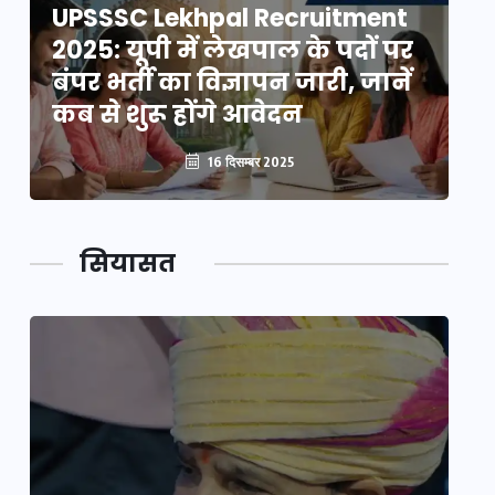
UPSSSC Lekhpal Recruitment
U
2025: यूपी में लेखपाल के पदों पर
20
बंपर भर्ती का विज्ञापन जारी, जानें
बं
कब से शुरू होंगे आवेदन
कब
16 दिसम्बर 2025
सियासत