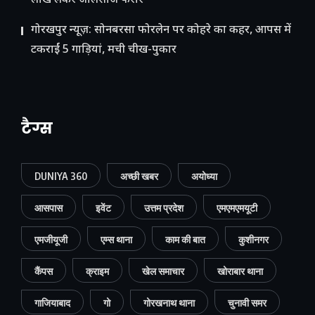
लाख लेकर जालसाज फरार
गोरखपुर न्यूज़: सोनबरसा फोरलेन पर कोहरे का कहर, आपस में
टकराईं 5 गाड़ियां, मची चीख-पुकार
टैग्स
DUNIYA 360
अच्छी खबर
अयोध्या
आसपास
इवेंट
उत्तम प्रदेश
एमएमएमयूटी
एमजीयूजी
एम्स थाना
काम की बात
कुशीनगर
कैंपस
क्राइम
खेल समाचार
खोराबार थाना
गाजियाबाद
गो
गोरखनाथ थाना
चुनावी समर