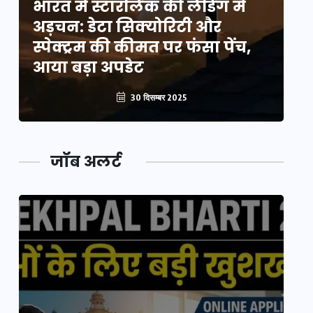
भारत में स्टारलिंक की लैंडिंग में
भा
अड़चन: डेटा सिक्योरिटी और
अ
स्पेक्ट्रम की कीमत पर फंसा पेंच,
स्
आया बड़ा अपडेट
आ
30 दिसम्बर 2025
जॉब अलर्ट