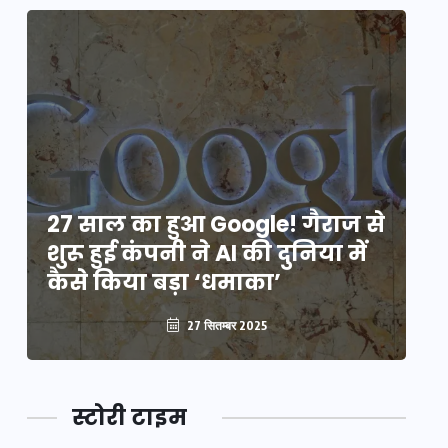
े
27 साल का हुआ Google! गैराज से
2
शुरू हुई कंपनी ने AI की दुनिया में
शु
कैसे किया बड़ा ‘धमाका’
कै
27 सितम्बर 2025
स्टोरी टाइम