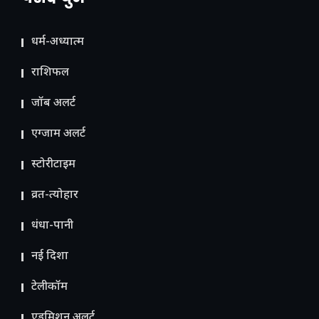
धर्म-अध्यात्म
राशिफल
जॉब अलर्ट
एग्जाम अलर्ट
स्टोरीटाइम
व्रत-त्योहार
धंधा-पानी
नई दिशा
टेलीकॉम
ए​डमिशन अलर्ट