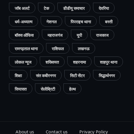
जॉब अलर्ट
टेक
डीडीयू समाचार
देवरिया
धर्म-अध्यात्म
नेशनल
पिपराइच थाना
बस्ती
बॉक्स ऑफिस
महराजगंज
यूपी
राजकाज
रामगढ़ताल थाना
राशिफल
लखनऊ
लोकल न्यूज
शख्सियत
शहरनामा
शाहपुर थाना
शिक्षा
संत कबीरनगर
सिटी सेंटर
सिद्धार्थनगर
सियासत
सेलीब्रिटी
हेल्थ
About us
Contact us
Privacy Policy