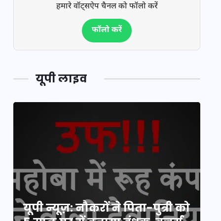
हमारे वॉट्सऐप चैनल को फॉलो करें
फॉलो करें
यूपी लाइव
य
यूपी न्यूज़: नौकरों ने पिता-पुत्री को
मि