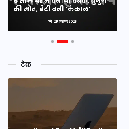
5 साल घर में बनाया बंधक, बुजुर्ग
वै
की मौत, बेटी बनी ‘कंकाल’
क
29 दिसम्बर 2025
टेक