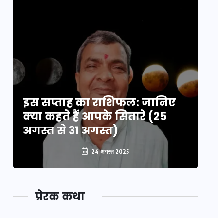
इस सप्ताह का राशिफल: जानिए
इ
क्या कहते हैं आपके सितारे (25
क्
अगस्त से 31 अगस्त)
अग
24 अगस्त 2025
प्रेरक कथा