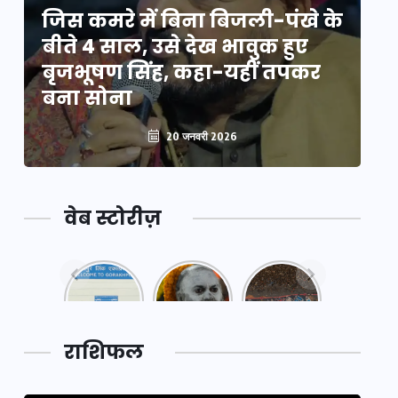
े
जिस कमरे में बिना बिजली-पंखे के
जि
बीते 4 साल, उसे देख भावुक हुए
बी
बृजभूषण सिंह, कहा-यहीं तपकर
ब
बना सोना
ब
20 जनवरी 2026
वेब स्टोरीज़
नया
महाकुंभ
महाकुंभ
एक्सप्रेसवे:
2025: कुछ
2025:
पूर्वांचल का
अनजाने
कहानी कुंभ
लक,
तथ्य…
मेले की…
डेवलपमेंट
राशिफल
का लिंक