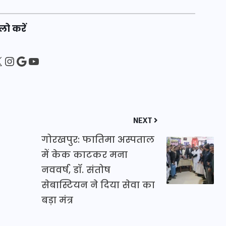
16 दिसम्बर 2025
लो करें
sApp
ebook
Instagram
Google
YouTube
NEXT
गोरखपुर: फातिमा अस्पताल
में केक काटकर मना
जिस कमरे में बिना बिजली-पंखे
नववर्ष, डॉ. संतोष
के बीते 4 साल, उसे देख भावुक
सेबास्टियन ने दिया सेवा का
हुए बृजभूषण सिंह, कहा-यहीं
बड़ा मंत्र
तपकर बना सोना