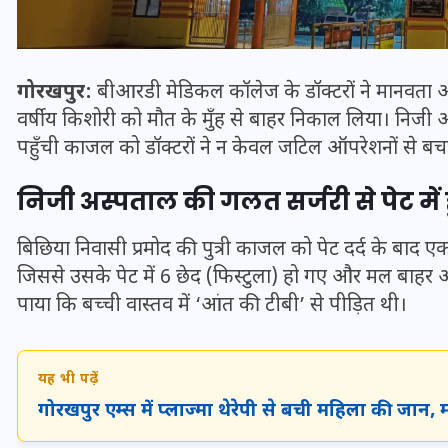
गोरखपुर:
बीआरडी मेडिकल कॉलेज के डॉक्टरों ने मानवता 
वर्षीय किशोरी को मौत के मुँह से बाहर निकाल लिया। निजी अ
पहुँची काजल को डॉक्टरों ने न केवल जटिल ऑपरेशनों से बच
निजी अस्पताल की गलत सर्जरी से पेट में ह
बिछिया निवासी प्रमोद की पुत्री काजल को पेट दर्द के बाद
जिससे उसके पेट में 6 छेद (फिस्टुला) हो गए और मल बाहर आ
पाया कि बच्ची वास्तव में ‘आंत की टीबी’ से पीड़ित थी।
भारत में स्टारलिंक की लैंडिंग में
अड़चन: डेटा सिक्योरिटी और
स्पेक्ट्रम की कीमत पर फंसा पेंच,
यह भी पढ़ें
आया बड़ा अपडेट
गोरखपुर एम्स में प्लाज्मा थेरेपी से बची महिला की जान, म
30 दिसम्बर 2025