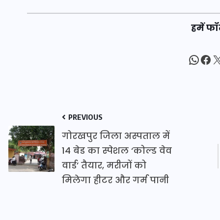
16 दिसम्बर 2025
हमें फॉ
What
Fac
X
PREVIOUS
गोरखपुर जिला अस्पताल में
14 बेड का स्पेशल ‘कोल्ड वेव
जिस कमरे में बिना बिजली-पंखे
वार्ड’ तैयार, मरीजों को
के बीते 4 साल, उसे देख भावुक
मिलेगा हीटर और गर्म पानी
हुए बृजभूषण सिंह, कहा-यहीं
तपकर बना सोना