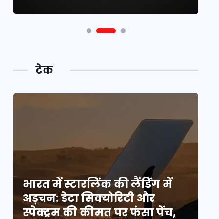
टेक
भारत में स्टारलिंक की लैंडिंग में
भा
अड़चन: डेटा सिक्योरिटी और
अ
स्पेक्ट्रम की कीमत पर फंसा पेंच,
स्