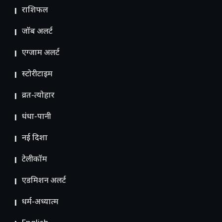
राशिफल
जॉब अलर्ट
एग्जाम अलर्ट
स्टोरीटाइम
व्रत-त्योहार
धंधा-पानी
नई दिशा
टेलीकॉम
ए​डमिशन अलर्ट
धर्म-अध्यात्म