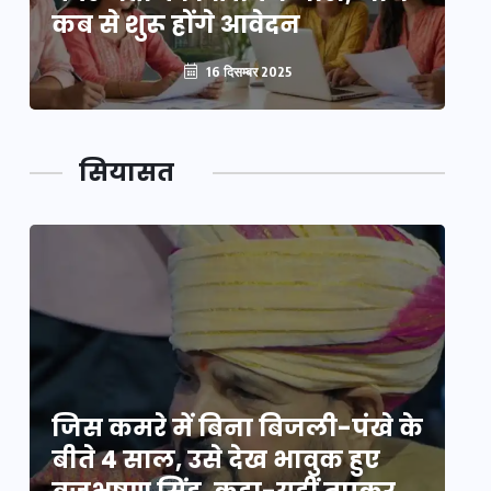
कब से शुरू होंगे आवेदन
कब
16 दिसम्बर 2025
सियासत
े
जिस कमरे में बिना बिजली-पंखे के
जि
बीते 4 साल, उसे देख भावुक हुए
बी