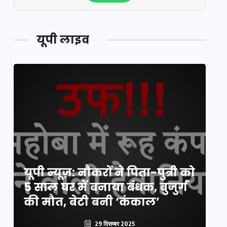
यूपी लाइव
य
यूपी न्यूज़: नौकरों ने पिता-पुत्री को
मि
5 साल घर में बनाया बंधक, बुजुर्ग
वै
की मौत, बेटी बनी ‘कंकाल’
क
29 दिसम्बर 2025