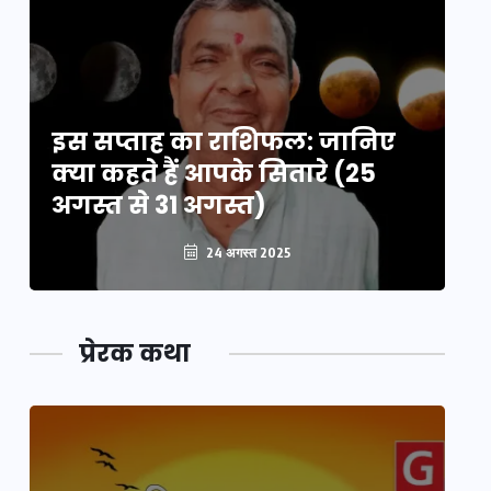
इस सप्ताह का राशिफल: जानिए
इ
क्या कहते हैं आपके सितारे (25
क्
अगस्त से 31 अगस्त)
अग
24 अगस्त 2025
प्रेरक कथा