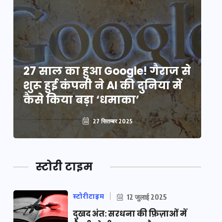
े
27 साल का हुआ Google! गैराज से
2
शुरू हुई कंपनी ने AI की दुनिया में
शु
कैसे किया बड़ा ‘धमाका’
कै
27 सितम्बर 2025
स्टोरी टाइम
स्टोरीटाइम
12 जुलाई 2025
दुखद अंत: सरधना की फ़िज़ाओं में