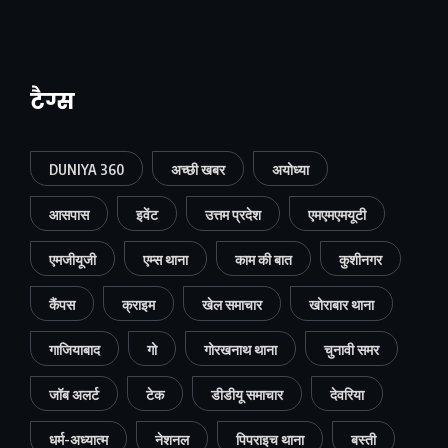
टैग्स
DUNIYA 360
अच्छी खबर
अयोध्या
आसपास
इवेंट
उत्तम प्रदेश
एमएमएमयूटी
एमजीयूजी
एम्स थाना
काम की बात
कुशीनगर
कैंपस
क्राइम
खेल समाचार
खोराबार थाना
गाजियाबाद
गो
गोरखनाथ थाना
चुनावी समर
जॉब अलर्ट
टेक
डीडीयू समाचार
देवरिया
धर्म-अध्यात्म
नेशनल
पिपराइच थाना
बस्ती