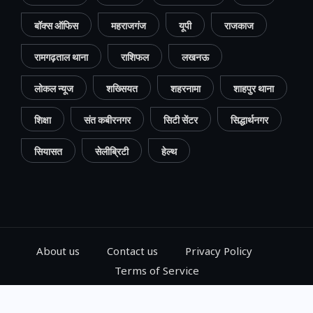
बॉक्स ऑफिस
महराजगंज
यूपी
राजकाज
रामगढ़ताल थाना
राशिफल
लखनऊ
लोकल न्यूज
शख्सियत
शहरनामा
शाहपुर थाना
शिक्षा
संत कबीरनगर
सिटी सेंटर
सिद्धार्थनगर
सियासत
सेलीब्रिटी
हेल्थ
About us
Contact us
Privacy Policy
Terms of Service
© 2024, Go Gorakhpur, All Rights Reserved.