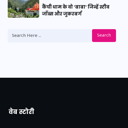
कैंची धाम के वो ‘बाबा’ जिन्हें स्टीव
जॉब्स और जुकरबर्ग
Search
वेब स्टोरी
नया एक्सप्रेसवे: पूर्वांचल का लक, डेवलपमेंट का
लिंक