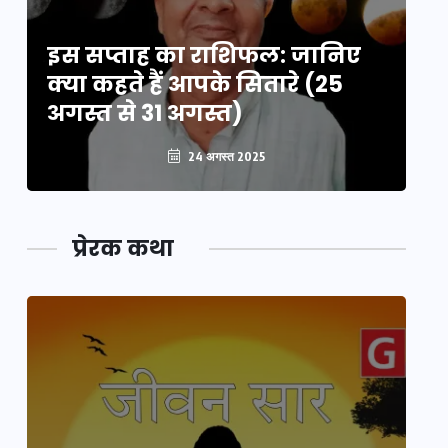
इस सप्ताह का राशिफल: जानिए
इ
क्या कहते हैं आपके सितारे (25
क्
अगस्त से 31 अगस्त)
अग
24 अगस्त 2025
प्रेरक कथा