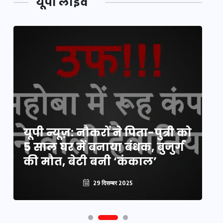
यूपी लाइव
य
यूपी न्यूज़: नौकरों ने पिता-पुत्री को
मि
5 साल घर में बनाया बंधक, बुजुर्ग
वै
की मौत, बेटी बनी ‘कंकाल’
क
29 दिसम्बर 2025