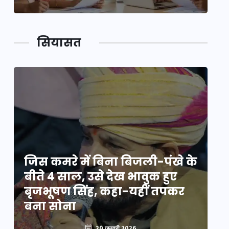
सियासत
े
जिस कमरे में बिना बिजली-पंखे के
जि
बीते 4 साल, उसे देख भावुक हुए
बी
बृजभूषण सिंह, कहा-यहीं तपकर
ब
बना सोना
ब
20 जनवरी 2026