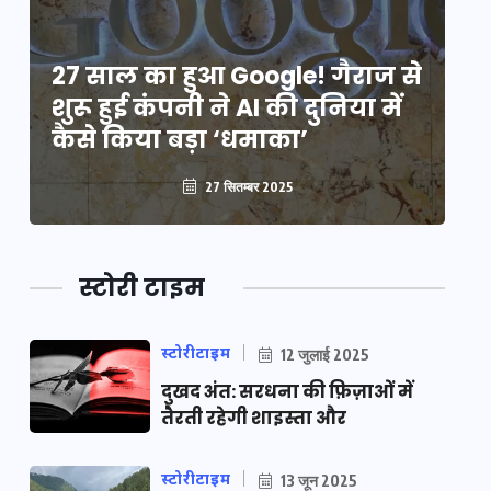
े
27 साल का हुआ Google! गैराज से
2
शुरू हुई कंपनी ने AI की दुनिया में
शु
कैसे किया बड़ा ‘धमाका’
कै
27 सितम्बर 2025
स्टोरी टाइम
स्टोरीटाइम
12 जुलाई 2025
दुखद अंत: सरधना की फ़िज़ाओं में
तैरती रहेगी शाइस्ता और
स्टोरीटाइम
13 जून 2025