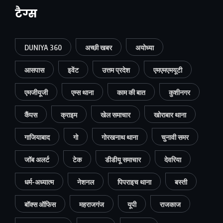
टैग्स
DUNIYA 360
अच्छी खबर
अयोध्या
आसपास
इवेंट
उत्तम प्रदेश
एमएमएमयूटी
एमजीयूजी
एम्स थाना
काम की बात
कुशीनगर
कैंपस
क्राइम
खेल समाचार
खोराबार थाना
गाजियाबाद
गो
गोरखनाथ थाना
चुनावी समर
जॉब अलर्ट
टेक
डीडीयू समाचार
देवरिया
धर्म-अध्यात्म
नेशनल
पिपराइच थाना
बस्ती
बॉक्स ऑफिस
महराजगंज
यूपी
राजकाज