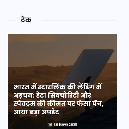
टेक
भारत में स्टारलिंक की लैंडिंग में
भा
अड़चन: डेटा सिक्योरिटी और
अ
स्पेक्ट्रम की कीमत पर फंसा पेंच,
स्
आया बड़ा अपडेट
आ
30 दिसम्बर 2025