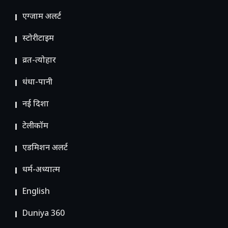
एग्जाम अलर्ट
स्टोरीटाइम
व्रत-त्योहार
धंधा-पानी
नई दिशा
टेलीकॉम
ए​डमिशन अलर्ट
धर्म-अध्यात्म
English
Duniya 360