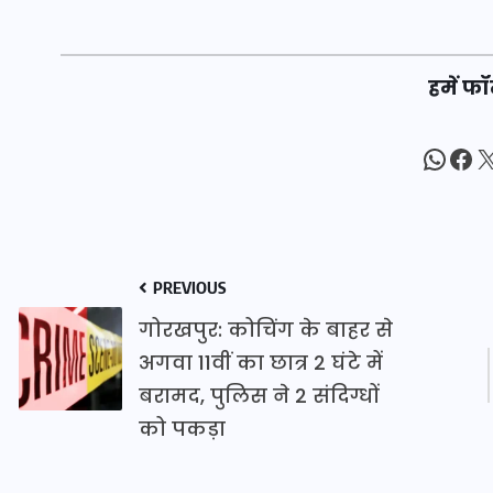
16 दिसम्बर 2025
हमें फॉ
What
Fac
X
PREVIOUS
गोरखपुर: कोचिंग के बाहर से
अगवा 11वीं का छात्र 2 घंटे में
जिस कमरे में बिना बिजली-पंखे
बरामद, पुलिस ने 2 संदिग्धों
के बीते 4 साल, उसे देख भावुक
को पकड़ा
हुए बृजभूषण सिंह, कहा-यहीं
तपकर बना सोना