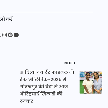
16 दिसम्बर 2025
लो करें
sApp
ebook
Instagram
Google
YouTube
NEXT
आदित्या क्वार्टर फाइनल में!
डेफ ओलिंपिक-2025 में
जिस कमरे में बिना बिजली-पंखे
गोरखपुर की बेटी से आज
के बीते 4 साल, उसे देख भावुक
ऑस्ट्रियाई खिलाड़ी की
हुए बृजभूषण सिंह, कहा-यहीं
टक्कर
तपकर बना सोना