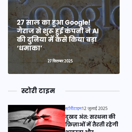
27 साल का हुआ Google!
2
गैराज से शुरू हुई कंपनी ने AI
ग
की दुनिया में कैसे किया बड़ा
क
‘धमाका’
27 सितम्बर 2025
स्टोरी टाइम
स्टोरीटाइम
12 जुलाई 2025
दुखद अंत: सरधना की
फ़िज़ाओं में तैरती रहेगी