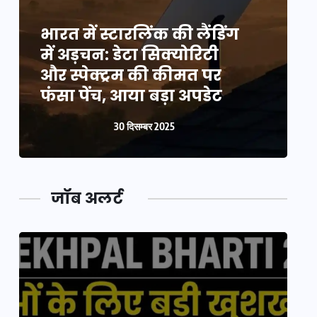
भारत में स्टारलिंक की लैंडिंग
भ
में अड़चन: डेटा सिक्योरिटी
म
और स्पेक्ट्रम की कीमत पर
औ
फंसा पेंच, आया बड़ा अपडेट
फ
30 दिसम्बर 2025
जॉब अलर्ट