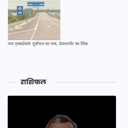
नया एक्सप्रेसवे: पूर्वांचल का लक, डेवलपमेंट का लिंक
महाकुं
राशिफल