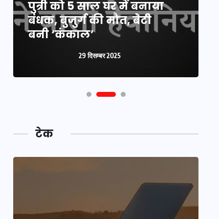
पुत्री को 5 साल घर में बनाया
क
बंधक, बुजुर्ग की मौत, बेटी
प
बनी ‘कंकाल’
क
29 दिसम्बर 2025
टेक