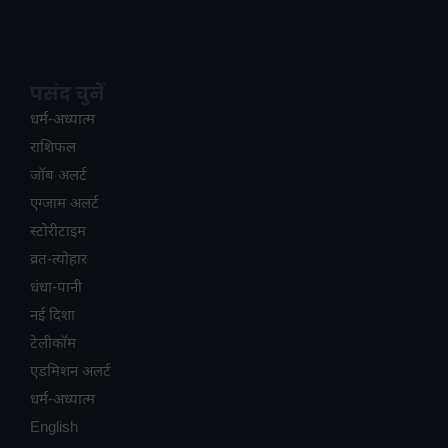
पसंद चुनें
धर्म-अध्यात्म
राशिफल
जॉब अलर्ट
एग्जाम अलर्ट
स्टोरीटाइम
व्रत-त्योहार
धंधा-पानी
नई दिशा
टेलीकॉम
ए​डमिशन अलर्ट
धर्म-अध्यात्म
English