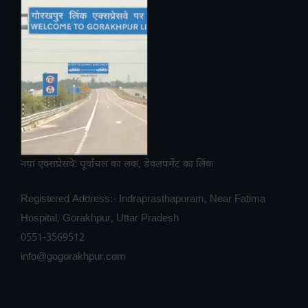
नया एक्सप्रेसवे: पूर्वांचल का लक, डेवलपमेंट का लिंक
Registered Address:- Indraprasthapuram, Near Fatima
Hospital, Gorakhpur, Uttar Pradesh
0551-3569512
info@gogorakhpur.com