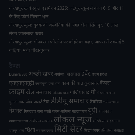
शहर की हर खबर
गोरखपुर रेलवे स्कूल एडमिशन 2026: जटेपुर स्कूल में कक्षा 6, 9 और 11
के लिए फॉर्म मिलना शुरू
गोरखपुर न्यूज़: युवक को अल्बेनिया की जगह भेजा सिंगापुर, 10 लाख
लेकर जालसाज फरार
गोरखपुर न्यूज़: सोनबरसा फोरलेन पर कोहरे का कहर, आपस में टकराईं 5
गाड़ियां, मची चीख-पुकार
टैग्स
अच्छी खबर
इवेंट
आसपास
उत्तम प्रदेश
Duniya 360
अयोध्या
एमएमएमयूटी
कैंपस
काम की बात
कुशीनगर
एमजीयूजी
एम्स थाना
क्राइम
गो
खेल समाचार
गाजियाबाद
खोराबार थाना
गोरखनाथ थाना
डीडीयू समाचार
टेक
देवरिया
जॉब अलर्ट
चुनावी समर
धर्म-अध्यात्म
यूपी
नेशनल
राजकाज
महराजगंज
पिपराइच थाना
बस्ती
बॉक्स ऑफिस
लोकल न्यूज
राशिफल
शहरनामा
लखनऊ
शख्सियत
रामगढ़ताल थाना
सिटी सेंटर
शिक्षा
सियासत
सिद्धार्थनगर
शाहपुर थाना
संत कबीरनगर
सेलीब्रिटी