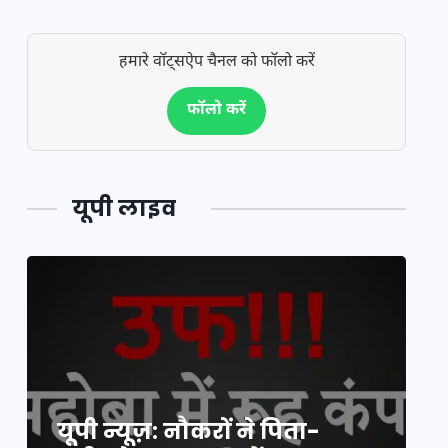
हमारे वॉट्सऐप चैनल को फॉलो करें
फॉलो करें
यूपी लाइव
यूपी न्यूज़: नौकरों ने पिता-
य