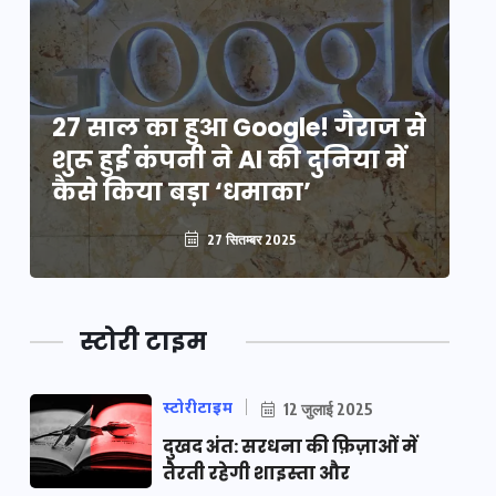
े
27 साल का हुआ Google! गैराज से
2
शुरू हुई कंपनी ने AI की दुनिया में
शु
कैसे किया बड़ा ‘धमाका’
कै
27 सितम्बर 2025
स्टोरी टाइम
स्टोरीटाइम
12 जुलाई 2025
दुखद अंत: सरधना की फ़िज़ाओं में
तैरती रहेगी शाइस्ता और