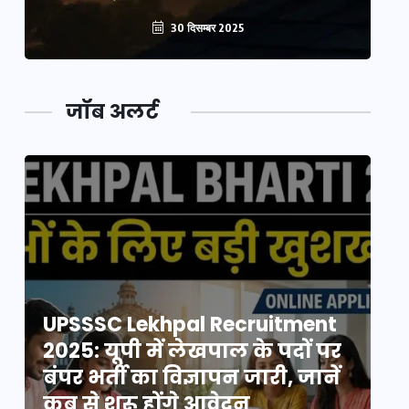
30 दिसम्बर 2025
जॉब अलर्ट
UPSSSC Lekhpal Recruitment
U
2025: यूपी में लेखपाल के पदों पर
20
बंपर भर्ती का विज्ञापन जारी, जानें
बं
कब से शुरू होंगे आवेदन
कब