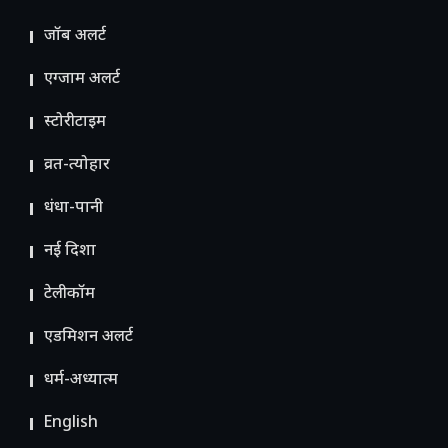
जॉब अलर्ट
एग्जाम अलर्ट
स्टोरीटाइम
व्रत-त्योहार
धंधा-पानी
नई दिशा
टेलीकॉम
ए​डमिशन अलर्ट
धर्म-अध्यात्म
English