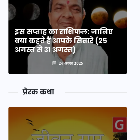
इस सप्ताह का राशिफल: जानिए
इ
क्या कहते हैं आपके सितारे (25
क्
अगस्त से 31 अगस्त)
अग
24 अगस्त 2025
प्रेरक कथा