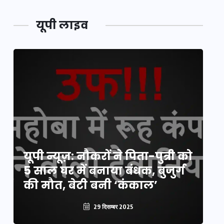
यूपी लाइव
य
यूपी न्यूज़: नौकरों ने पिता-पुत्री को
मि
5 साल घर में बनाया बंधक, बुजुर्ग
वै
की मौत, बेटी बनी ‘कंकाल’
क
29 दिसम्बर 2025