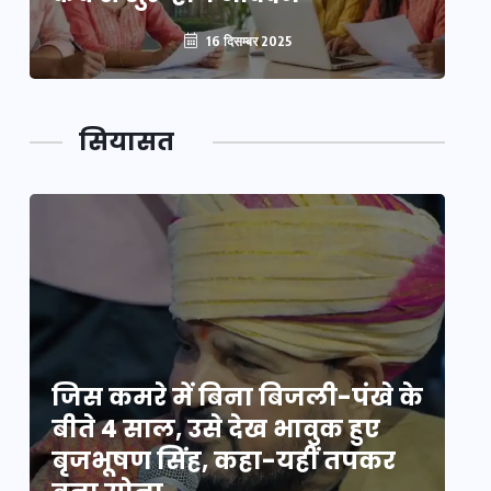
16 दिसम्बर 2025
सियासत
े
जिस कमरे में बिना बिजली-पंखे के
जि
बीते 4 साल, उसे देख भावुक हुए
बी
बृजभूषण सिंह, कहा-यहीं तपकर
ब