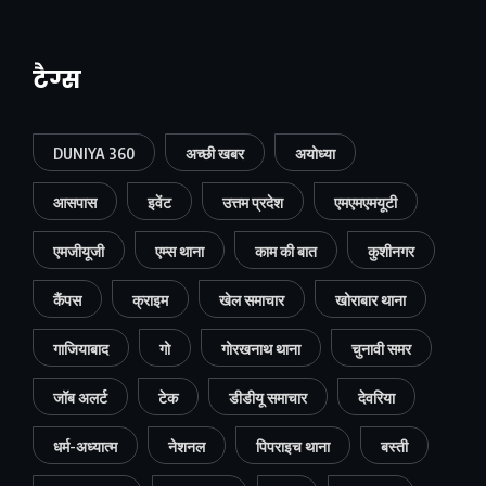
टैग्स
DUNIYA 360
अच्छी खबर
अयोध्या
आसपास
इवेंट
उत्तम प्रदेश
एमएमएमयूटी
एमजीयूजी
एम्स थाना
काम की बात
कुशीनगर
कैंपस
क्राइम
खेल समाचार
खोराबार थाना
गाजियाबाद
गो
गोरखनाथ थाना
चुनावी समर
जॉब अलर्ट
टेक
डीडीयू समाचार
देवरिया
धर्म-अध्यात्म
नेशनल
पिपराइच थाना
बस्ती