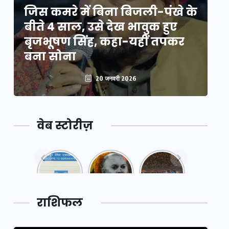
े
जिस कमरे में बिना बिजली-पंखे के
जि
बीते 4 साल, उसे देख भावुक हुए
बी
बृजभूषण सिंह, कहा-यहीं तपकर
ब
बना सोना
ब
20 जनवरी 2026
वेब स्टोरीज़
नया
महाकुंभ
महाकुंभ
एक्सप्रेसवे:
2025: कुछ
2025:
पूर्वांचल का
अनजाने
कहानी कुंभ
लक,
तथ्य…
मेले की…
डेवलपमेंट
राशिफल
का लिंक