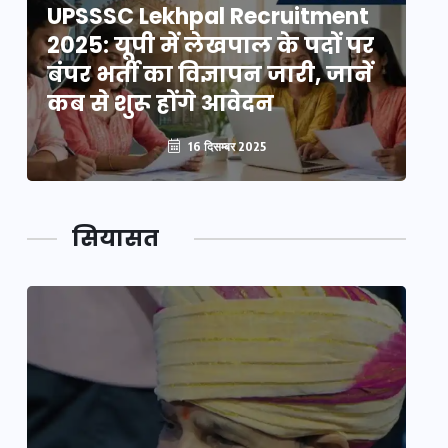
UPSSSC Lekhpal Recruitment
U
2025: यूपी में लेखपाल के पदों पर
20
बंपर भर्ती का विज्ञापन जारी, जानें
बं
कब से शुरू होंगे आवेदन
कब
16 दिसम्बर 2025
सियासत