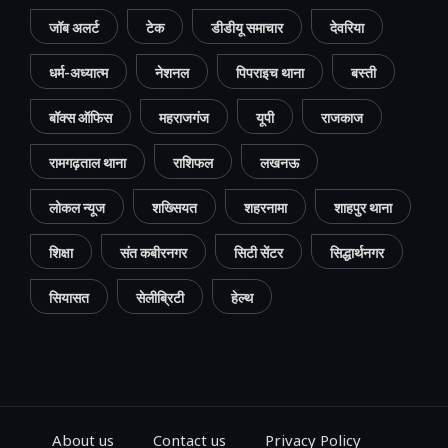
जॉब अलर्ट
टेक
डीडीयू समाचार
देवरिया
धर्म-अध्यात्म
नेशनल
पिपराइच थाना
बस्ती
बॉक्स ऑफिस
महराजगंज
यूपी
राजकाज
रामगढ़ताल थाना
राशिफल
लखनऊ
लोकल न्यूज
शख्सियत
शहरनामा
शाहपुर थाना
शिक्षा
संत कबीरनगर
सिटी सेंटर
सिद्धार्थनगर
सियासत
सेलीब्रिटी
हेल्थ
About us
Contact us
Privacy Policy