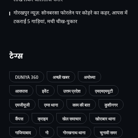
लाख लेकर जालसाज फरार
गोरखपुर न्यूज़: सोनबरसा फोरलेन पर कोहरे का कहर, आपस में
टकराईं 5 गाड़ियां, मची चीख-पुकार
टैग्स
DUNIYA 360
अच्छी खबर
अयोध्या
आसपास
इवेंट
उत्तम प्रदेश
एमएमएमयूटी
एमजीयूजी
एम्स थाना
काम की बात
कुशीनगर
कैंपस
क्राइम
खेल समाचार
खोराबार थाना
गाजियाबाद
गो
गोरखनाथ थाना
चुनावी समर