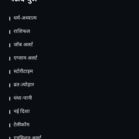
धर्म-अध्यात्म
राशिफल
जॉब अलर्ट
एग्जाम अलर्ट
स्टोरीटाइम
व्रत-त्योहार
धंधा-पानी
नई दिशा
टेलीकॉम
ए​डमिशन अलर्ट