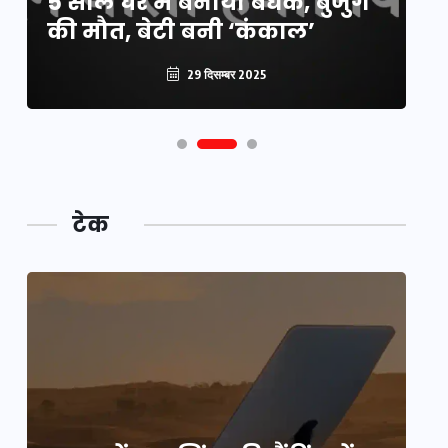
5 साल घर में बनाया बंधक, बुजुर्ग
वै
की मौत, बेटी बनी ‘कंकाल’
क
29 दिसम्बर 2025
टेक