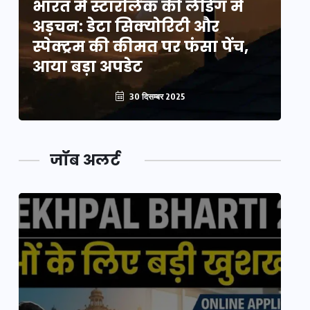
भारत में स्टारलिंक की लैंडिंग में
भा
अड़चन: डेटा सिक्योरिटी और
अ
स्पेक्ट्रम की कीमत पर फंसा पेंच,
स्
आया बड़ा अपडेट
आ
30 दिसम्बर 2025
जॉब अलर्ट