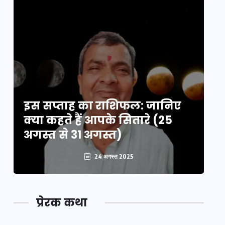
इस सप्ताह का राशिफल: जानिए
इ
क्या कहते हैं आपके सितारे (25
क्
अगस्त से 31 अगस्त)
अग
24 अगस्त 2025
प्रेरक कथा