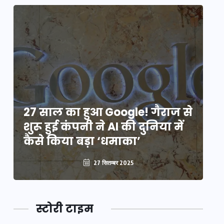
े
27 साल का हुआ Google! गैराज से
2
शुरू हुई कंपनी ने AI की दुनिया में
शु
कैसे किया बड़ा ‘धमाका’
कै
27 सितम्बर 2025
स्टोरी टाइम