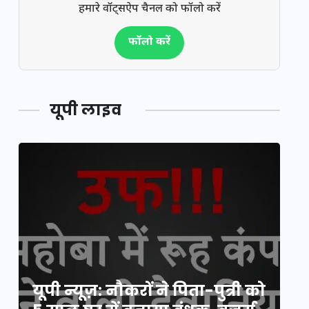
हमारे वॉट्सऐप चैनल को फॉलो करें
फॉलो करें
यूपी लाइव
य
यूपी न्यूज़: नौकरों ने पिता-पुत्री को
मि