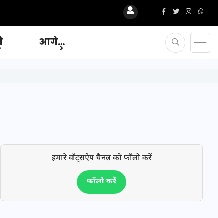
ि
आगे…
हमारे वॉट्सऐप चैनल को फॉलो करें
फॉलो करें