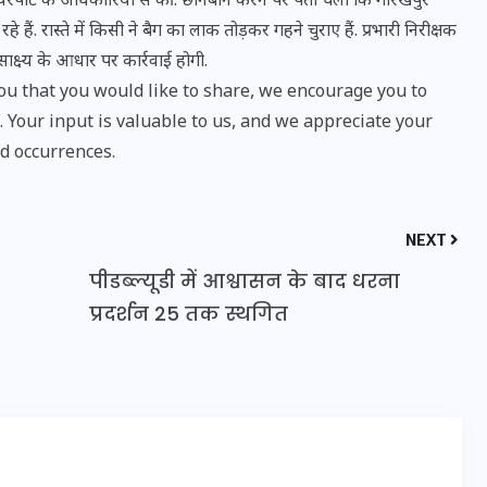
एयरपोर्ट के अधिकारियों से की. छानबीन करने पर पता चला कि गोरखपुर
हे हैं. रास्ते में किसी ने बैग का लाक तोड़कर गहने चुराए हैं. प्रभारी निरीक्षक
क्ष्य के आधार पर कार्रवाई होगी.
u that you would like to share, we encourage you to
Your input is valuable to us, and we appreciate your
d occurrences.
NEXT
पीडब्ल्यूडी में आश्वासन के बाद धरना
प्रदर्शन 25 तक स्थगित
भारत में स्टारलिंक की लैंडिंग में
अड़चन: डेटा सिक्योरिटी और
स्पेक्ट्रम की कीमत पर फंसा पेंच,
आया बड़ा अपडेट
30 दिसम्बर 2025