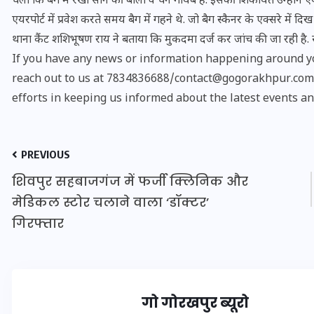
चला कि बैग में रखी सोने की बाली व चेन गायब है. इसकी शिकायत उन्होंने 
एयरपोर्ट में प्रवेश करते समय बैग में गहने थे. जो बैग स्कैनर के एक्सरे में दिख र
थाना कैंट शशिभूषण राय ने बताया कि मुकदमा दर्ज कर जांच की जा रही है. सा
If you have any news or information happening around yo
reach out to us at 7834836688/contact@gogorakhpur.com. 
efforts in keeping us informed about the latest events an
PREVIOUS
शिवपुर सहबाजगंज में फर्जी क्लिनिक और
मेडिकल स्टोर चलाने वाला ‘डॉक्टर’
भारत में स्टारलिंक की लैंडिंग में
गिरफ्तार
अड़चन: डेटा सिक्योरिटी और
स्पेक्ट्रम की कीमत पर फंसा पेंच,
आया बड़ा अपडेट
गो गोरखपुर ब्यूरो
30 दिसम्बर 2025