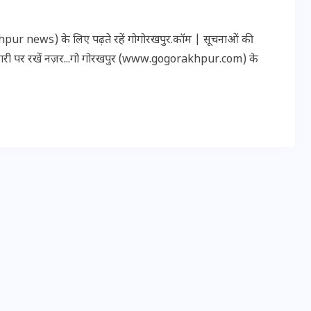
r news) के लिए पढ़ते रहें गोगोरखपुर.कॉम | सूचनाओं की
कारी पर रखें नज़र...गो गोरखपुर (www.gogorakhpur.com) के
UPSSSC Lekhpal Recruitment
2025: यूपी में लेखपाल के पदों
पर बंपर भर्ती का विज्ञापन जारी,
जानें कब से शुरू होंगे आवेदन