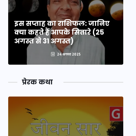
इस सप्ताह का राशिफल: जानिए
इ
क्या कहते हैं आपके सितारे (25
क्
अगस्त से 31 अगस्त)
अग
24 अगस्त 2025
प्रेरक कथा