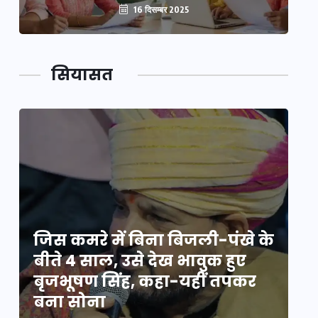
16 दिसम्बर 2025
सियासत
े
जिस कमरे में बिना बिजली-पंखे के
जि
बीते 4 साल, उसे देख भावुक हुए
बी
बृजभूषण सिंह, कहा-यहीं तपकर
ब
बना सोना
ब