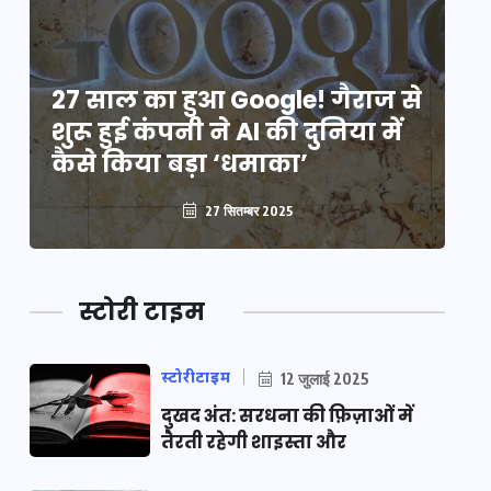
े
27 साल का हुआ Google! गैराज से
2
शुरू हुई कंपनी ने AI की दुनिया में
शु
कैसे किया बड़ा ‘धमाका’
कै
27 सितम्बर 2025
स्टोरी टाइम
स्टोरीटाइम
12 जुलाई 2025
दुखद अंत: सरधना की फ़िज़ाओं में
तैरती रहेगी शाइस्ता और