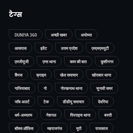
टैग्स
DUNIYA 360
अच्छी खबर
अयोध्या
आसपास
इवेंट
उत्तम प्रदेश
एमएमएमयूटी
एमजीयूजी
एम्स थाना
काम की बात
कुशीनगर
कैंपस
क्राइम
खेल समाचार
खोराबार थाना
गाजियाबाद
गो
गोरखनाथ थाना
चुनावी समर
जॉब अलर्ट
टेक
डीडीयू समाचार
देवरिया
धर्म-अध्यात्म
नेशनल
पिपराइच थाना
बस्ती
बॉक्स ऑफिस
महराजगंज
यूपी
राजकाज