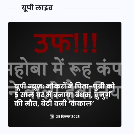
यूपी लाइव
य
यूपी न्यूज़: नौकरों ने पिता-पुत्री को
मि
5 साल घर में बनाया बंधक, बुजुर्ग
वै
की मौत, बेटी बनी ‘कंकाल’
क
29 दिसम्बर 2025