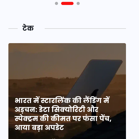
टेक
भारत में स्टारलिंक की लैंडिंग में
भा
अड़चन: डेटा सिक्योरिटी और
अ
स्पेक्ट्रम की कीमत पर फंसा पेंच,
स्
आया बड़ा अपडेट
आ