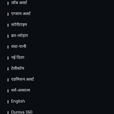
जॉब अलर्ट
एग्जाम अलर्ट
स्टोरीटाइम
व्रत-त्योहार
धंधा-पानी
नई दिशा
टेलीकॉम
ए​डमिशन अलर्ट
धर्म-अध्यात्म
English
Duniya 360