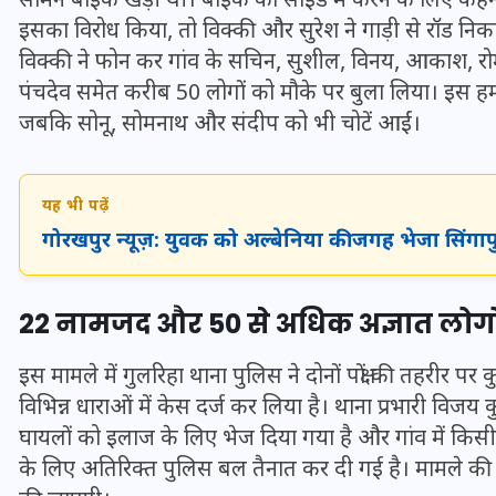
सामने बाइक खड़ी थी। बाइक को साइड में करने के लिए कहने पर
16 दिसम्बर 2025
इसका विरोध किया, तो विक्की और सुरेश ने गाड़ी से रॉड
विक्की ने फोन कर गांव के सचिन, सुशील, विनय, आकाश, रोमी,
पंचदेव समेत करीब 50 लोगों को मौके पर बुला लिया। इस हम
जबकि सोनू, सोमनाथ और संदीप को भी चोटें आईं।
यह भी पढ़ें
गोरखपुर न्यूज़: युवक को अल्बेनिया की जगह भेजा सिं
22 नामजद और 50 से अधिक अज्ञात लोगों
जिस कमरे में बिना बिजली-पंखे
इस मामले में गुलरिहा थाना पुलिस ने दोनों पक्षों की तहरी
के बीते 4 साल, उसे देख भावुक
विभिन्न धाराओं में केस दर्ज कर लिया है। थाना प्रभारी विजय 
हुए बृजभूषण सिंह, कहा-यहीं
घायलों को इलाज के लिए भेज दिया गया है और गांव में किसी
तपकर बना सोना
के लिए अतिरिक्त पुलिस बल तैनात कर दी गई है। मामले की ज