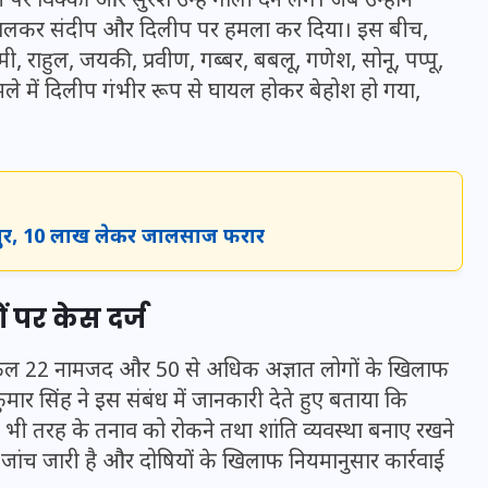
 विक्की और सुरेश उन्हें गाली देने लगे। जब उन्होंने
16 दिसम्बर 2025
 निकालकर संदीप और दिलीप पर हमला कर दिया। इस बीच,
 राहुल, जयकी, प्रवीण, गब्बर, बबलू, गणेश, सोनू, पप्पू,
ले में दिलीप गंभीर रूप से घायल होकर बेहोश हो गया,
गापुर, 10 लाख लेकर जालसाज फरार
 पर केस दर्ज
जिस कमरे में बिना बिजली-पंखे
र पर कुल 22 नामजद और 50 से अधिक अज्ञात लोगों के खिलाफ
के बीते 4 साल, उसे देख भावुक
कुमार सिंह ने इस संबंध में जानकारी देते हुए बताया कि
हुए बृजभूषण सिंह, कहा-यहीं
 भी तरह के तनाव को रोकने तथा शांति व्यवस्था बनाए रखने
तपकर बना सोना
ांच जारी है और दोषियों के खिलाफ नियमानुसार कार्रवाई