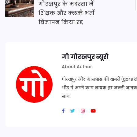
गोरखपुर के मदरसा में
शिक्षक और क्लर्क भर्ती
विज्ञापन किया रद्द
इस सप्ताह का राशिफल: जानिए
क्या कहते हैं आपके सितारे (25
अगस्त से 31 अगस्त)
गो गोरखपुर ब्यूरो
24 अगस्त 2025
About Author
गोरखपुर और आसपास की खबरों (gorakhpu
भीड़ में अपने काम लायक हर जरूरी जान
साथ.