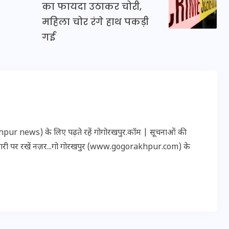
का फायदा उठाकर चोरी,
महिला चोर रंगे हाथ पकड़ी
गई
इस सप्ताह का राशिफल: जानिए
क्या कहते हैं आपके सितारे (25
अगस्त से 31 अगस्त)
24 अगस्त 2025
r news) के लिए पढ़ते रहें गोगोरखपुर.कॉम | सूचनाओं की
कारी पर रखें नज़र...गो गोरखपुर (www.gogorakhpur.com) के