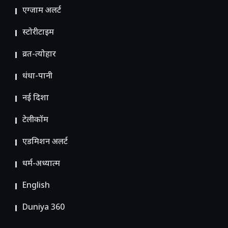
एग्जाम अलर्ट
स्टोरीटाइम
व्रत-त्योहार
धंधा-पानी
नई दिशा
टेलीकॉम
ए​डमिशन अलर्ट
धर्म-अध्यात्म
English
Duniya 360