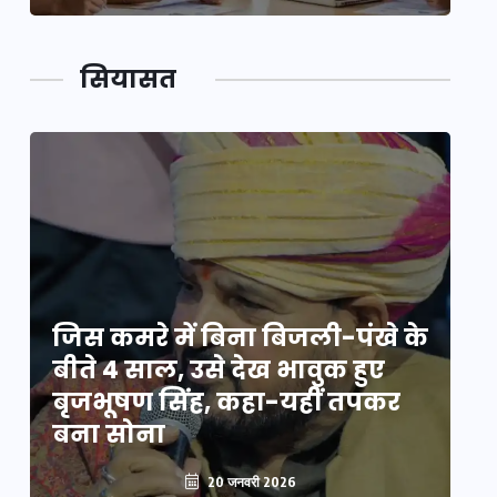
सियासत
े
जिस कमरे में बिना बिजली-पंखे के
जि
बीते 4 साल, उसे देख भावुक हुए
बी
बृजभूषण सिंह, कहा-यहीं तपकर
ब
बना सोना
ब
20 जनवरी 2026