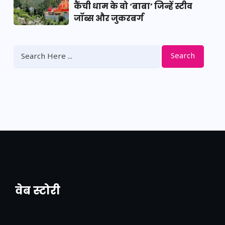
कैंची धाम के वो ‘बाबा’ जिन्हें स्टीव
जॉब्स और जुकरबर्ग
Search
वेब स्टोरी
नया एक्सप्रेसवे: पूर्वांचल का लक, डेवलपमेंट का
लिंक