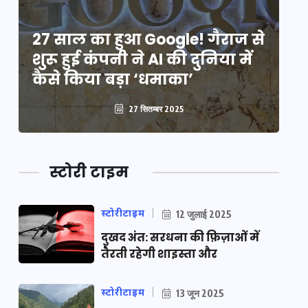
े
27 साल का हुआ Google! गैराज से
2
शुरू हुई कंपनी ने AI की दुनिया में
शु
कैसे किया बड़ा ‘धमाका’
कै
27 सितम्बर 2025
स्टोरी टाइम
स्टोरीटाइम
12 जुलाई 2025
दुखद अंत: सरधना की फ़िज़ाओं में
तैरती रहेगी शाइस्ता और
स्टोरीटाइम
13 जून 2025