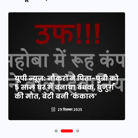
य
यूपी न्यूज़: नौकरों ने पिता-पुत्री को
मि
5 साल घर में बनाया बंधक, बुजुर्ग
वै
की मौत, बेटी बनी ‘कंकाल’
क
29 दिसम्बर 2025