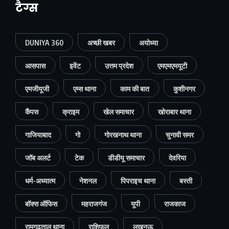
टैग्स
DUNIYA 360
अच्छी खबर
अयोध्या
आसपास
इवेंट
उत्तम प्रदेश
एमएमएमयूटी
एमजीयूजी
एम्स थाना
काम की बात
कुशीनगर
कैंपस
क्राइम
खेल समाचार
खोराबार थाना
गाजियाबाद
गो
गोरखनाथ थाना
चुनावी समर
जॉब अलर्ट
टेक
डीडीयू समाचार
देवरिया
धर्म-अध्यात्म
नेशनल
पिपराइच थाना
बस्ती
बॉक्स ऑफिस
महराजगंज
यूपी
राजकाज
रामगढ़ताल थाना
राशिफल
लखनऊ