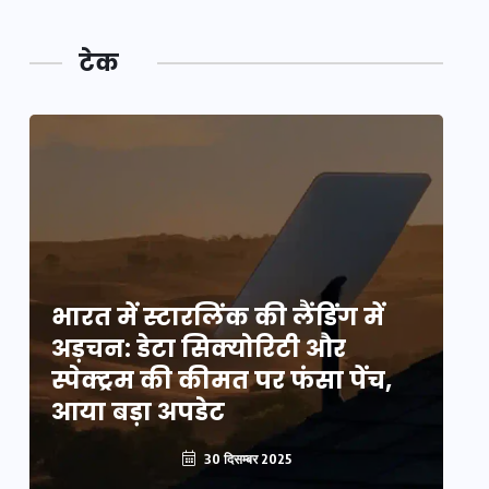
टेक
भारत में स्टारलिंक की लैंडिंग में
भा
अड़चन: डेटा सिक्योरिटी और
अ
स्पेक्ट्रम की कीमत पर फंसा पेंच,
स्
आया बड़ा अपडेट
आ
30 दिसम्बर 2025