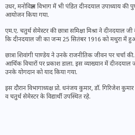
16 दिसम्बर 2025
उधर, मनोविज्ञान विभाग में भी पंडित दीनदयाल उपाध्याय की 
आयोजन किया गया.
एम.ए. चतुर्थ सेमेस्टर की छात्रा समिक्षा मिश्रा ने दीनदयाल जी
कि दीनदयाल जी का जन्म 25 सितंबर 1916 को मथुरा में हुआ थ
छात्रा शिवांगी पाण्डेय ने उनके राजनीतिक जीवन पर चर्चा की
आर्थिक विचारों पर प्रकाश डाला. इस व्याख्यान में दीनदया
उनके योगदान को याद किया गया.
इस दौरान विभागाध्यक्ष प्रो. धनंजय कुमार, डॉ. गिरिजेश कुमार 
व चतुर्थ सेमेस्टर के विद्यार्थी उपस्थित रहे.
जिस कमरे में बिना बिजली-पंखे
के बीते 4 साल, उसे देख भावुक
हुए बृजभूषण सिंह, कहा-यहीं
तपकर बना सोना