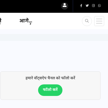
ि
आगे…
हमारे वॉट्सऐप चैनल को फॉलो करें
फॉलो करें