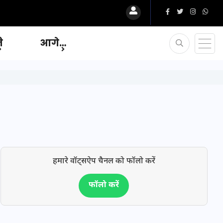
ि
आगे…
हमारे वॉट्सऐप चैनल को फॉलो करें
फॉलो करें