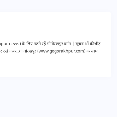
20 जनवरी 2026
r news) के लिए पढ़ते रहें गोगोरखपुर.कॉम | सूचनाओं की भीड़
पर रखें नज़र...गो गोरखपुर (www.gogorakhpur.com) के साथ.