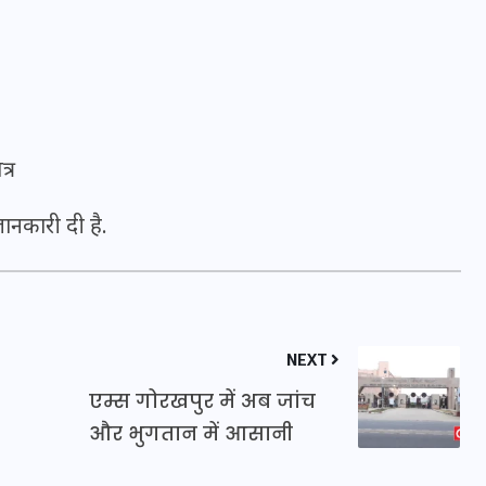
16 दिसम्बर 2025
त्र
जानकारी दी है.
जिस कमरे में बिना बिजली-पंखे
NEXT
के बीते 4 साल, उसे देख भावुक
एम्स गोरखपुर में अब जांच
हुए बृजभूषण सिंह, कहा-यहीं
और भुगतान में आसानी
तपकर बना सोना