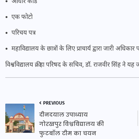
आधार कार्ड
16 दिसम्बर 2025
एक फोटो
परिचय पत्र
महाविद्यालय के छात्रों के लिए प्राचार्य द्वारा जारी अधिकार प
विश्वविद्यालय क्रीड़ा परिषद के सचिव, डॉ. राजवीर सिंह ने यह 
जिस कमरे में बिना बिजली-पंखे
PREVIOUS
के बीते 4 साल, उसे देख भावुक
दीनदयाल उपाध्याय
हुए बृजभूषण सिंह, कहा-यहीं
गोरखपुर विश्वविद्यालय की
तपकर बना सोना
फुटबॉल टीम का चयन