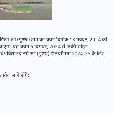
 की खो-खो (पुरुष) टीम का चयन दिनांक 18 नवंबर, 2024 को
िया जाएगा. यह चयन 6 दिसंबर, 2024 से फकीर मोहन
अंतर विश्वविद्यालय खो-खो (पुरुष) प्रतियोगिता 2024-25 के लिए
तावेज लाने होंगे:
UPSSSC Lekhpal Recruitment
2025: यूपी में लेखपाल के पदों
पर बंपर भर्ती का विज्ञापन जारी,
जानें कब से शुरू होंगे आवेदन