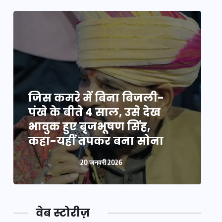
जिस कमरे में बिना बिजली-
ज
पंखे के बीते 4 साल, उसे देख
प
भावुक हुए बृजभूषण सिंह,
भ
कहा-यहीं तपकर बना सोना
20 जनवरी 2026
वेब स्टोरीज़