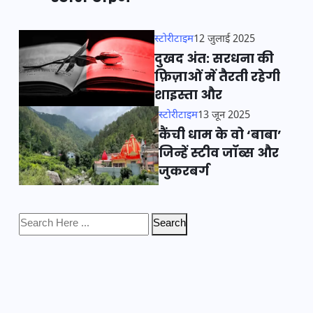
स्टोरीटाइम
12 जुलाई 2025
दुखद अंत: सरधना की
फ़िज़ाओं में तैरती रहेगी
शाइस्ता और
स्टोरीटाइम
13 जून 2025
कैंची धाम के वो ‘बाबा’
जिन्हें स्टीव जॉब्स और
जुकरबर्ग
Search