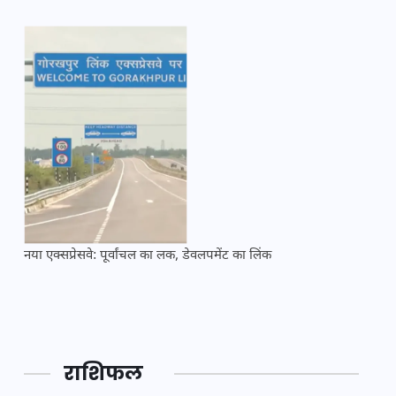
नया एक्सप्रेसवे: पूर्वांचल का लक, डेवलपमेंट का लिंक
महाकुं
राशिफल