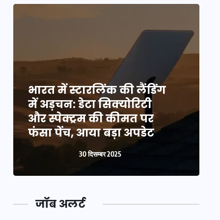
भारत में स्टारलिंक की लैंडिंग
भ
में अड़चन: डेटा सिक्योरिटी
म
और स्पेक्ट्रम की कीमत पर
औ
फंसा पेंच, आया बड़ा अपडेट
फ
30 दिसम्बर 2025
जॉब अलर्ट