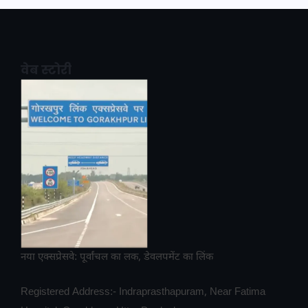
वेब स्टोरी
नया एक्सप्रेसवे: पूर्वांचल का लक, डेवलपमेंट का लिंक
Registered Address:- Indraprasthapuram, Near Fatima