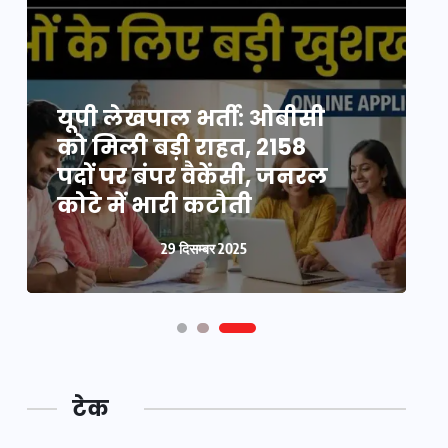
यूपी न्यूज़: नौकरों ने पिता-
यूपी लेखपाल भर्ती: ओबीसी
पुत्री को 5 साल घर में बनाया
को मिली बड़ी राहत, 2158
व
बंधक, बुजुर्ग की मौत, बेटी
पदों पर बंपर वैकेंसी, जनरल
क
बनी ‘कंकाल’
कोटे में भारी कटौती
न
29 दिसम्बर 2025
29 दिसम्बर 2025
टेक