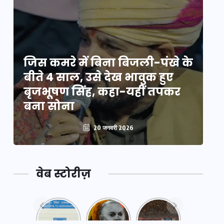
े
जिस कमरे में बिना बिजली-पंखे के
जि
बीते 4 साल, उसे देख भावुक हुए
बी
बृजभूषण सिंह, कहा-यहीं तपकर
ब
बना सोना
ब
20 जनवरी 2026
वेब स्टोरीज़
नया
महाकुंभ
महाकुंभ
एक्सप्रेसवे:
2025: कुछ
2025: