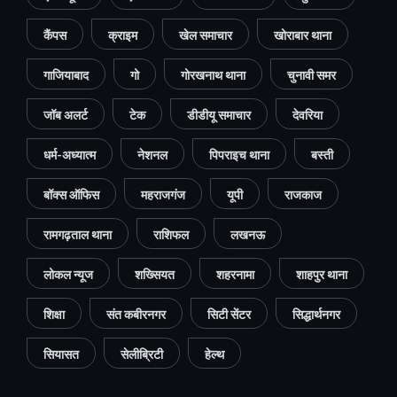
कैंपस
क्राइम
खेल समाचार
खोराबार थाना
गाजियाबाद
गो
गोरखनाथ थाना
चुनावी समर
जॉब अलर्ट
टेक
डीडीयू समाचार
देवरिया
धर्म-अध्यात्म
नेशनल
पिपराइच थाना
बस्ती
बॉक्स ऑफिस
महराजगंज
यूपी
राजकाज
रामगढ़ताल थाना
राशिफल
लखनऊ
लोकल न्यूज
शख्सियत
शहरनामा
शाहपुर थाना
शिक्षा
संत कबीरनगर
सिटी सेंटर
सिद्धार्थनगर
सियासत
सेलीब्रिटी
हेल्थ