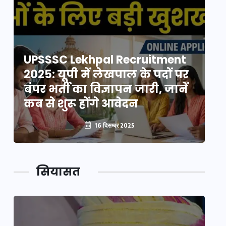
UPSSSC Lekhpal Recruitment
U
2025: यूपी में लेखपाल के पदों पर
20
बंपर भर्ती का विज्ञापन जारी, जानें
बं
कब से शुरू होंगे आवेदन
कब
16 दिसम्बर 2025
सियासत