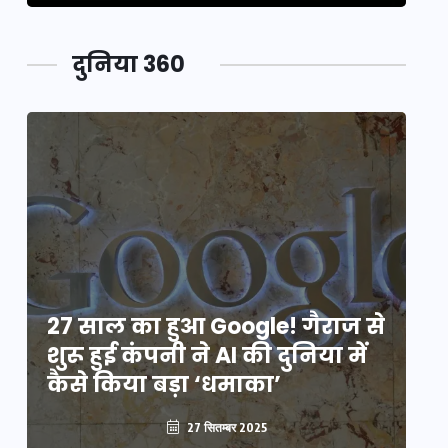
दुनिया 360
े
27 साल का हुआ Google! गैराज से
2
शुरू हुई कंपनी ने AI की दुनिया में
शु
कैसे किया बड़ा ‘धमाका’
कै
27 सितम्बर 2025