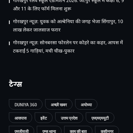
गोरखपुर रेलवे स्कूल एडमिशन 2026: जटेपुर स्कूल में कक्षा 6, 9
और 11 के लिए फॉर्म मिलना शुरू
गोरखपुर न्यूज़: युवक को अल्बेनिया की जगह भेजा सिंगापुर, 10
लाख लेकर जालसाज फरार
गोरखपुर न्यूज़: सोनबरसा फोरलेन पर कोहरे का कहर, आपस में
टकराईं 5 गाड़ियां, मची चीख-पुकार
टैग्स
DUNIYA 360
अच्छी खबर
अयोध्या
आसपास
इवेंट
उत्तम प्रदेश
एमएमएमयूटी
एमजीयूजी
एम्स थाना
काम की बात
कुशीनगर