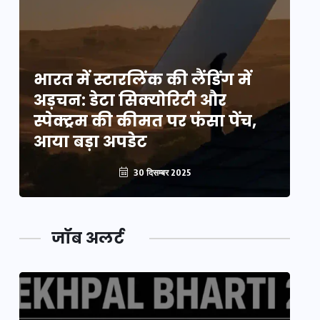
भारत में स्टारलिंक की लैंडिंग में
भा
अड़चन: डेटा सिक्योरिटी और
अ
स्पेक्ट्रम की कीमत पर फंसा पेंच,
स्
आया बड़ा अपडेट
आ
30 दिसम्बर 2025
जॉब अलर्ट