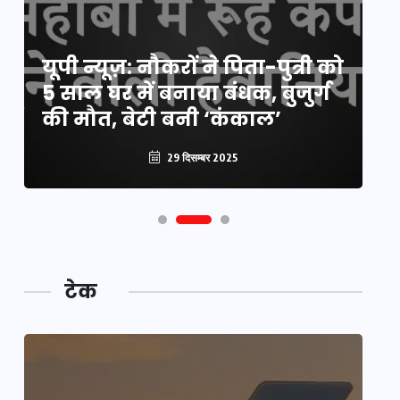
य
यूपी न्यूज़: नौकरों ने पिता-पुत्री को
मि
5 साल घर में बनाया बंधक, बुजुर्ग
वै
की मौत, बेटी बनी ‘कंकाल’
क
29 दिसम्बर 2025
टेक