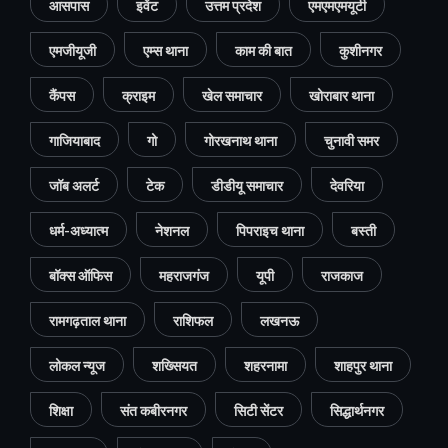
आसपास
इवेंट
उत्तम प्रदेश
एमएमएमयूटी
एमजीयूजी
एम्स थाना
काम की बात
कुशीनगर
कैंपस
क्राइम
खेल समाचार
खोराबार थाना
गाजियाबाद
गो
गोरखनाथ थाना
चुनावी समर
जॉब अलर्ट
टेक
डीडीयू समाचार
देवरिया
धर्म-अध्यात्म
नेशनल
पिपराइच थाना
बस्ती
बॉक्स ऑफिस
महराजगंज
यूपी
राजकाज
रामगढ़ताल थाना
राशिफल
लखनऊ
लोकल न्यूज
शख्सियत
शहरनामा
शाहपुर थाना
शिक्षा
संत कबीरनगर
सिटी सेंटर
सिद्धार्थनगर