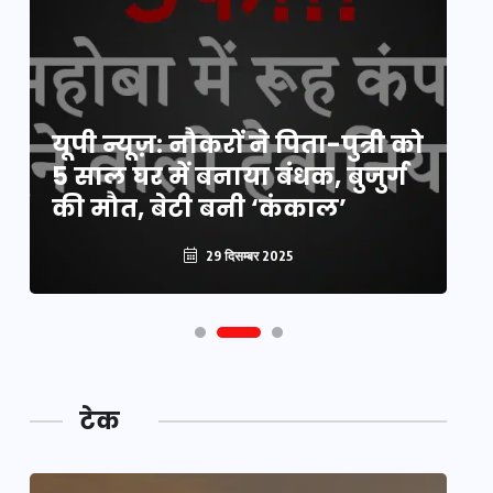
य
यूपी न्यूज़: नौकरों ने पिता-पुत्री को
मि
5 साल घर में बनाया बंधक, बुजुर्ग
वै
की मौत, बेटी बनी ‘कंकाल’
क
29 दिसम्बर 2025
टेक