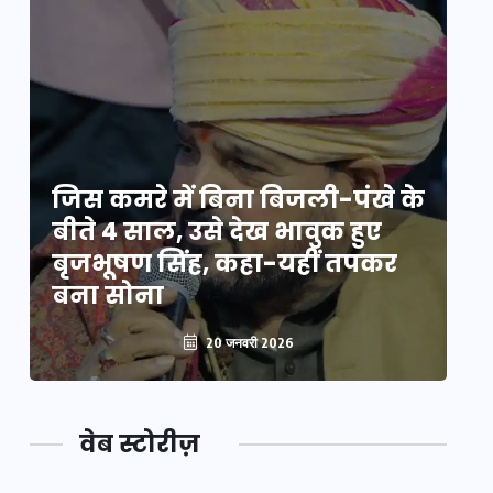
े
जिस कमरे में बिना बिजली-पंखे के
जि
बीते 4 साल, उसे देख भावुक हुए
बी
बृजभूषण सिंह, कहा-यहीं तपकर
ब
बना सोना
ब
20 जनवरी 2026
वेब स्टोरीज़