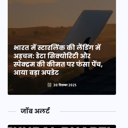
भारत में स्टारलिंक की लैंडिंग में
भा
अड़चन: डेटा सिक्योरिटी और
अ
स्पेक्ट्रम की कीमत पर फंसा पेंच,
स्
आया बड़ा अपडेट
आ
30 दिसम्बर 2025
जॉब अलर्ट