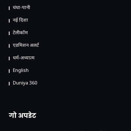
धंधा-पानी
नई दिशा
टेलीकॉम
ए​डमिशन अलर्ट
धर्म-अध्यात्म
English
Duniya 360
गो अपडेट