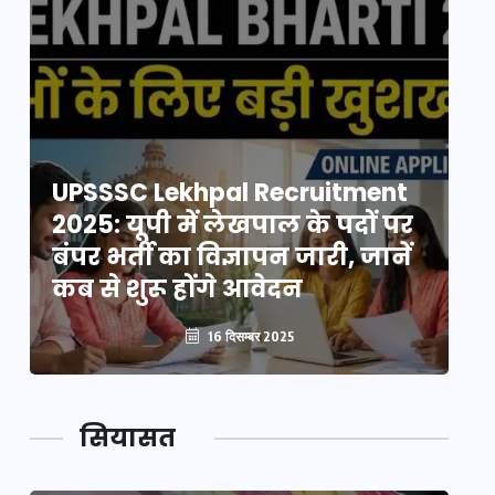
UPSSSC Lekhpal Recruitment
U
2025: यूपी में लेखपाल के पदों पर
20
बंपर भर्ती का विज्ञापन जारी, जानें
बं
कब से शुरू होंगे आवेदन
कब
16 दिसम्बर 2025
सियासत