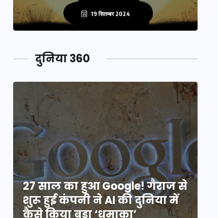
19 सितम्बर 2024
दुनिया 360
े
27 साल का हुआ Google! गैराज से
2
शुरू हुई कंपनी ने AI की दुनिया में
शु
कैसे किया बड़ा ‘धमाका’
कै