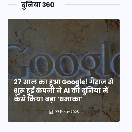
दुनिया 360
े
27 साल का हुआ Google! गैराज से
2
शुरू हुई कंपनी ने AI की दुनिया में
शु
कैसे किया बड़ा ‘धमाका’
कै
27 सितम्बर 2025