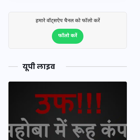
हमारे वॉट्सऐप चैनल को फॉलो करें
फॉलो करें
यूपी लाइव
यूपी लेखपाल भर्ती: ओबीसी को