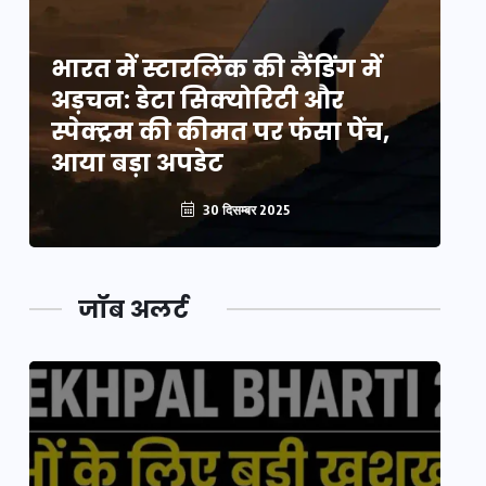
भारत में स्टारलिंक की लैंडिंग में
भा
अड़चन: डेटा सिक्योरिटी और
अ
स्पेक्ट्रम की कीमत पर फंसा पेंच,
स्
आया बड़ा अपडेट
आ
30 दिसम्बर 2025
जॉब अलर्ट