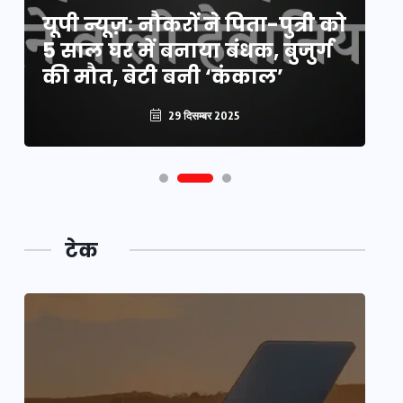
यूपी न्यूज़: नौकरों ने पिता-पुत्री को
मिली बड़ी राहत, 2158 पदों पर बंपर
वो
5 साल घर में बनाया बंधक, बुजुर्ग
वैकेंसी, जनरल कोटे में भारी
हु
की मौत, बेटी बनी ‘कंकाल’
कटौती
पू
29 दिसम्बर 2025
29 दिसम्बर 2025
टेक