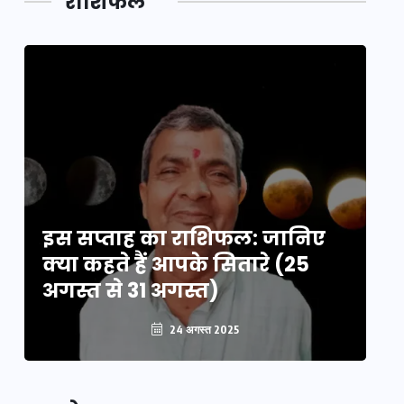
राशिफल
का लिंक
इस सप्ताह का राशिफल: जानिए
इ
क्या कहते हैं आपके सितारे (25
क्
अगस्त से 31 अगस्त)
अग
24 अगस्त 2025