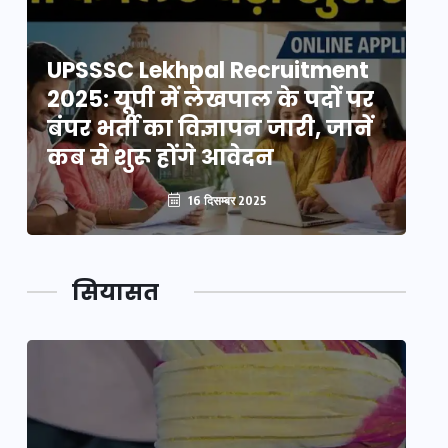
UPSSSC Lekhpal Recruitment
U
2025: यूपी में लेखपाल के पदों पर
20
बंपर भर्ती का विज्ञापन जारी, जानें
बं
कब से शुरू होंगे आवेदन
कब
16 दिसम्बर 2025
सियासत