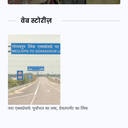
वेब स्टोरीज़
नया एक्सप्रेसवे: पूर्वांचल का लक, डेवलपमेंट का लिंक
महाक