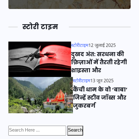
स्टोरी टाइम
स्टोरीटाइम
12 जुलाई 2025
दुखद अंत: सरधना की
फ़िज़ाओं में तैरती रहेगी
शाइस्ता और
स्टोरीटाइम
13 जून 2025
कैंची धाम के वो ‘बाबा’
जिन्हें स्टीव जॉब्स और
जुकरबर्ग
Search