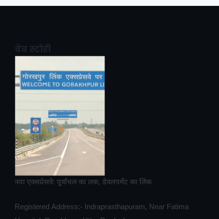
वेब स्टोरी
नया एक्सप्रेसवे: पूर्वांचल का लक, डेवलपमेंट का लिंक
Registered Address:- Indraprasthapuram, Near Fatima