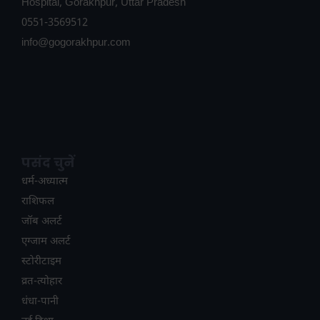
Hospital, Gorakhpur, Uttar Pradesh
0551-3569512
info@gogorakhpur.com
पसंद चुनें
धर्म-अध्यात्म
राशिफल
जॉब अलर्ट
एग्जाम अलर्ट
स्टोरीटाइम
व्रत-त्योहार
धंधा-पानी