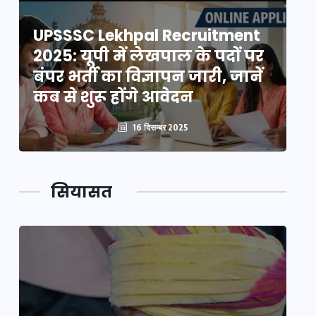
UPSSSC Lekhpal Recruitment
U
2025: यूपी में लेखपाल के पदों पर
20
बंपर भर्ती का विज्ञापन जारी, जानें
बं
कब से शुरू होंगे आवेदन
कब
16 दिसम्बर 2025
सियासत