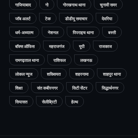
गाजियाबाद
गो
गोरखनाथ थाना
चुनावी समर
जॉब अलर्ट
टेक
डीडीयू समाचार
देवरिया
धर्म-अध्यात्म
नेशनल
पिपराइच थाना
बस्ती
बॉक्स ऑफिस
महराजगंज
यूपी
राजकाज
रामगढ़ताल थाना
राशिफल
लखनऊ
लोकल न्यूज
शख्सियत
शहरनामा
शाहपुर थाना
शिक्षा
संत कबीरनगर
सिटी सेंटर
सिद्धार्थनगर
सियासत
सेलीब्रिटी
हेल्थ