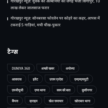
गोरखपुर न्यूज़: युवक को अल्बेनिया की जगह भेजा सिंगापुर, 10
लाख लेकर जालसाज फरार
गोरखपुर न्यूज़: सोनबरसा फोरलेन पर कोहरे का कहर, आपस में
टकराईं 5 गाड़ियां, मची चीख-पुकार
टैग्स
DUNIYA 360
अच्छी खबर
अयोध्या
आसपास
इवेंट
उत्तम प्रदेश
एमएमएमयूटी
एमजीयूजी
एम्स थाना
काम की बात
कुशीनगर
कैंपस
क्राइम
खेल समाचार
खोराबार थाना