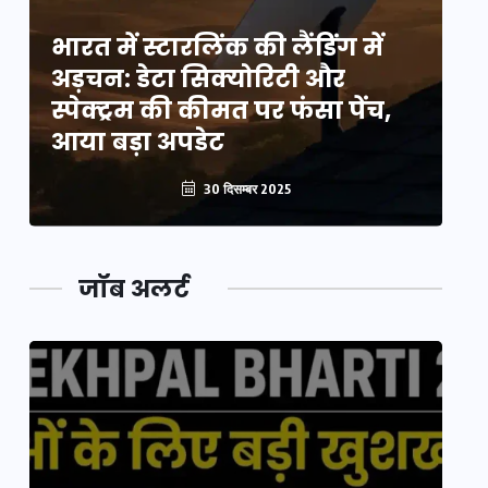
भारत में स्टारलिंक की लैंडिंग में
भा
अड़चन: डेटा सिक्योरिटी और
अ
स्पेक्ट्रम की कीमत पर फंसा पेंच,
स्
आया बड़ा अपडेट
आ
30 दिसम्बर 2025
जॉब अलर्ट