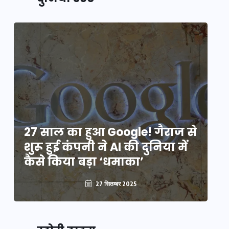
े
27 साल का हुआ Google! गैराज से
2
शुरू हुई कंपनी ने AI की दुनिया में
शु
कैसे किया बड़ा ‘धमाका’
कै
27 सितम्बर 2025