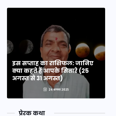
इस सप्ताह का राशिफल: जानिए
इ
क्या कहते हैं आपके सितारे (25
क्
अगस्त से 31 अगस्त)
अग
24 अगस्त 2025
प्रेरक कथा