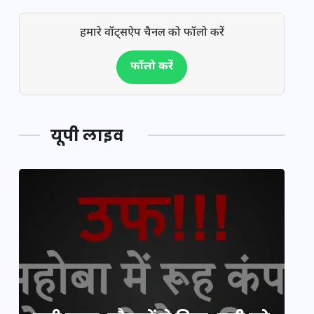
हमारे वॉट्सऐप चैनल को फॉलो करें
फॉलो करें
यूपी लाइव
य