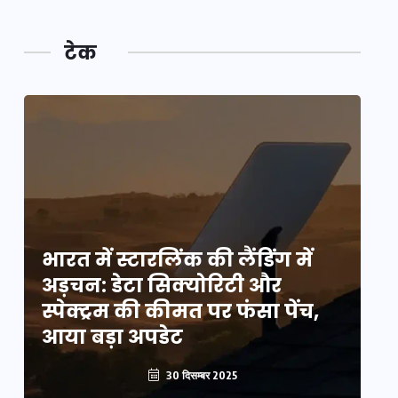
टेक
भारत में स्टारलिंक की लैंडिंग में
भा
अड़चन: डेटा सिक्योरिटी और
अ
स्पेक्ट्रम की कीमत पर फंसा पेंच,
स्
आया बड़ा अपडेट
आ
30 दिसम्बर 2025