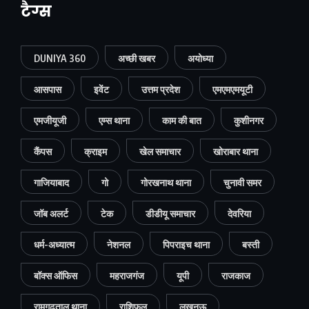
टैग्स
DUNIYA 360
अच्छी खबर
अयोध्या
आसपास
इवेंट
उत्तम प्रदेश
एमएमएमयूटी
एमजीयूजी
एम्स थाना
काम की बात
कुशीनगर
कैंपस
क्राइम
खेल समाचार
खोराबार थाना
गाजियाबाद
गो
गोरखनाथ थाना
चुनावी समर
जॉब अलर्ट
टेक
डीडीयू समाचार
देवरिया
धर्म-अध्यात्म
नेशनल
पिपराइच थाना
बस्ती
बॉक्स ऑफिस
महराजगंज
यूपी
राजकाज
रामगढ़ताल थाना
राशिफल
लखनऊ