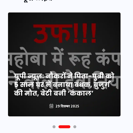
य
यूपी न्यूज़: नौकरों ने पिता-पुत्री को
मि
5 साल घर में बनाया बंधक, बुजुर्ग
वै
की मौत, बेटी बनी ‘कंकाल’
क
29 दिसम्बर 2025