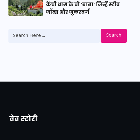
कैंची धाम के वो ‘बाबा’ जिन्हें स्टीव
जॉब्स और जुकरबर्ग
Search
वेब स्टोरी
नया एक्सप्रेसवे: पूर्वांचल का लक, डेवलपमेंट का
लिंक