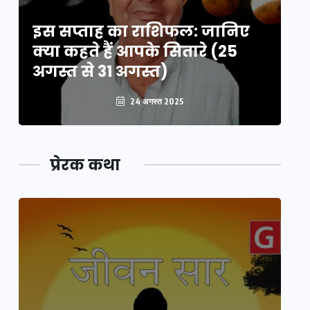
इस सप्ताह का राशिफल: जानिए
इ
क्या कहते हैं आपके सितारे (25
क्
अगस्त से 31 अगस्त)
अग
24 अगस्त 2025
प्रेरक कथा