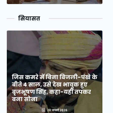
सियासत
े
जिस कमरे में बिना बिजली-पंखे के
जि
बीते 4 साल, उसे देख भावुक हुए
बी
बृजभूषण सिंह, कहा-यहीं तपकर
ब
बना सोना
ब
20 जनवरी 2026