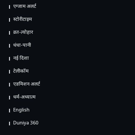
एग्जाम अलर्ट
स्टोरीटाइम
व्रत-त्योहार
धंधा-पानी
नई दिशा
टेलीकॉम
ए​डमिशन अलर्ट
धर्म-अध्यात्म
English
Duniya 360