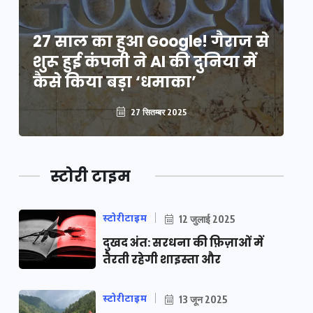
े
27 साल का हुआ Google! गैराज से
2
शुरू हुई कंपनी ने AI की दुनिया में
शु
कैसे किया बड़ा ‘धमाका’
कै
27 सितम्बर 2025
स्टोरी टाइम
स्टोरीटाइम
12 जुलाई 2025
दुखद अंत: सरधना की फ़िज़ाओं में
तैरती रहेगी शाइस्ता और
स्टोरीटाइम
13 जून 2025