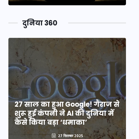
दुनिया 360
े
27 साल का हुआ Google! गैराज से
2
शुरू हुई कंपनी ने AI की दुनिया में
शु
कैसे किया बड़ा ‘धमाका’
कै
27 सितम्बर 2025