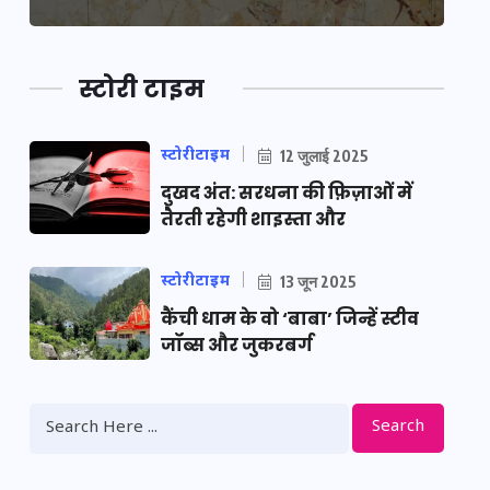
स्टोरी टाइम
स्टोरीटाइम
12 जुलाई 2025
दुखद अंत: सरधना की फ़िज़ाओं में
तैरती रहेगी शाइस्ता और
स्टोरीटाइम
13 जून 2025
कैंची धाम के वो ‘बाबा’ जिन्हें स्टीव
जॉब्स और जुकरबर्ग
Search