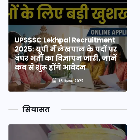
UPSSSC Lekhpal Recruitment
U
2025: यूपी में लेखपाल के पदों पर
20
बंपर भर्ती का विज्ञापन जारी, जानें
बं
कब से शुरू होंगे आवेदन
कब
16 दिसम्बर 2025
सियासत