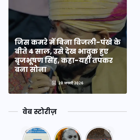
े
जिस कमरे में बिना बिजली-पंखे के
जि
बीते 4 साल, उसे देख भावुक हुए
बी
बृजभूषण सिंह, कहा-यहीं तपकर
ब
बना सोना
ब
20 जनवरी 2026
वेब स्टोरीज़
नया
महाकुंभ
महाकुंभ
एक्सप्रेसवे:
2025: कुछ
2025: