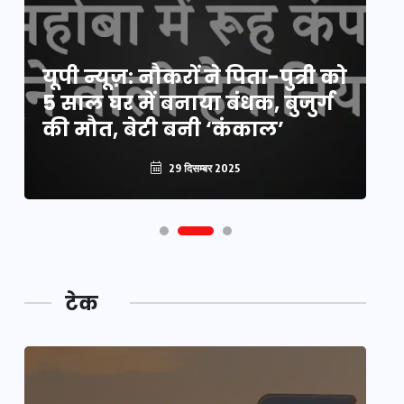
य
यूपी न्यूज़: नौकरों ने पिता-पुत्री को
मि
5 साल घर में बनाया बंधक, बुजुर्ग
वै
की मौत, बेटी बनी ‘कंकाल’
क
29 दिसम्बर 2025
टेक