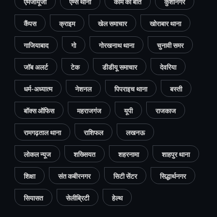
एमजीयूजी
एम्स थाना
काम की बात
कुशीनगर
कैंपस
क्राइम
खेल समाचार
खोराबार थाना
गाजियाबाद
गो
गोरखनाथ थाना
चुनावी समर
जॉब अलर्ट
टेक
डीडीयू समाचार
देवरिया
धर्म-अध्यात्म
नेशनल
पिपराइच थाना
बस्ती
बॉक्स ऑफिस
महराजगंज
यूपी
राजकाज
रामगढ़ताल थाना
राशिफल
लखनऊ
लोकल न्यूज
शख्सियत
शहरनामा
शाहपुर थाना
शिक्षा
संत कबीरनगर
सिटी सेंटर
सिद्धार्थनगर
सियासत
सेलीब्रिटी
हेल्थ