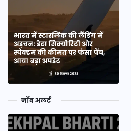
भारत में स्टारलिंक की लैंडिंग में
भा
अड़चन: डेटा सिक्योरिटी और
अ
स्पेक्ट्रम की कीमत पर फंसा पेंच,
स्
आया बड़ा अपडेट
आ
30 दिसम्बर 2025
जॉब अलर्ट