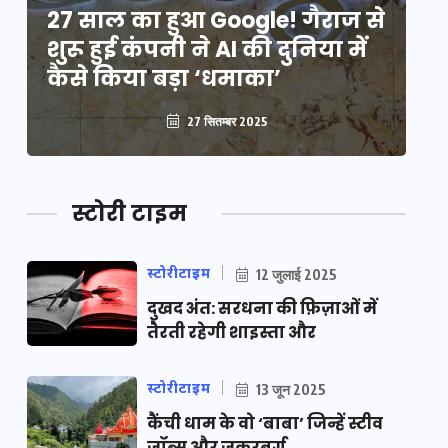
े
27 साल का हुआ Google! गैराज से
2
शुरू हुई कंपनी ने AI की दुनिया में
शु
कैसे किया बड़ा ‘धमाका’
कै
27 सितम्बर 2025
स्टोरी टाइम
स्टोरीटाइम
12 जुलाई 2025
दुखद अंत: सरधना की फ़िज़ाओं में
तैरती रहेगी शाइस्ता और
स्टोरीटाइम
13 जून 2025
कैंची धाम के वो ‘बाबा’ जिन्हें स्टीव
जॉब्स और जुकरबर्ग