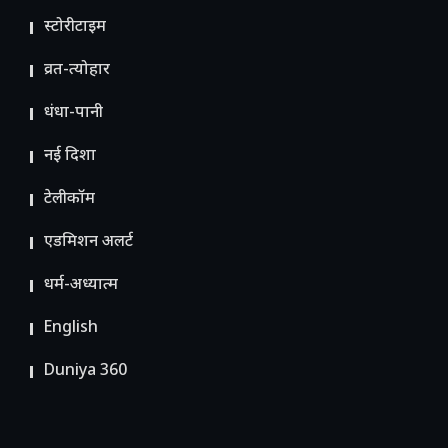
स्टोरीटाइम
व्रत-त्योहार
धंधा-पानी
नई दिशा
टेलीकॉम
ए​डमिशन अलर्ट
धर्म-अध्यात्म
English
Duniya 360