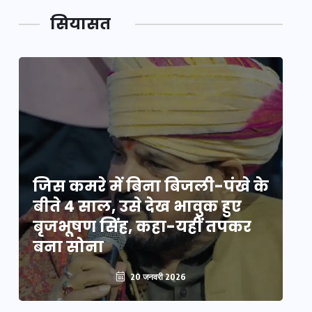
सियासत
े
जिस कमरे में बिना बिजली-पंखे के
जि
बीते 4 साल, उसे देख भावुक हुए
बी
बृजभूषण सिंह, कहा-यहीं तपकर
ब
बना सोना
ब
20 जनवरी 2026