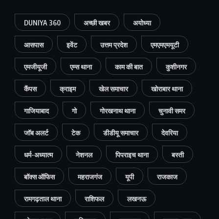
DUNIYA 360
अच्छी खबर
अयोध्या
आसपास
इवेंट
उत्तम प्रदेश
एमएमएमयूटी
एमजीयूजी
एम्स थाना
काम की बात
कुशीनगर
कैंपस
क्राइम
खेल समाचार
खोराबार थाना
गाजियाबाद
गो
गोरखनाथ थाना
चुनावी समर
जॉब अलर्ट
टेक
डीडीयू समाचार
देवरिया
धर्म-अध्यात्म
नेशनल
पिपराइच थाना
बस्ती
बॉक्स ऑफिस
महराजगंज
यूपी
राजकाज
रामगढ़ताल थाना
राशिफल
लखनऊ