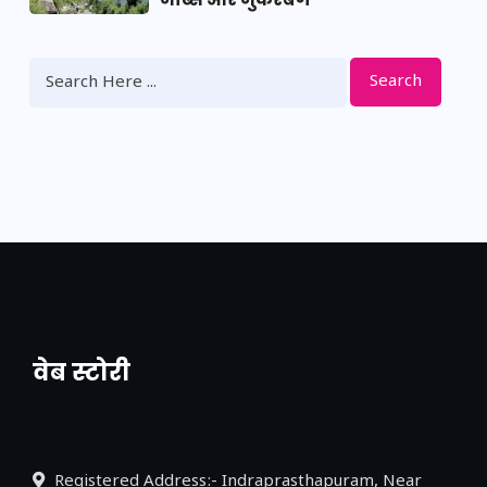
Search
वेब स्टोरी
नया एक्सप्रेसवे: पूर्वांचल का लक, डेवलपमेंट का
लिंक
Registered Address:- Indraprasthapuram, Near