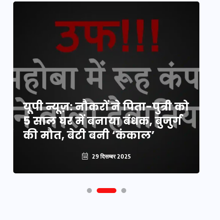
य
यूपी न्यूज़: नौकरों ने पिता-पुत्री को
मि
5 साल घर में बनाया बंधक, बुजुर्ग
वै
की मौत, बेटी बनी ‘कंकाल’
क
29 दिसम्बर 2025