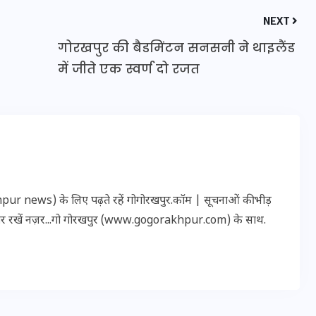
16 दिसम्बर 2025
NEXT
गोरखपुर की बैडमिंटन सनसनी ने थाइलैंड
में जीते एक स्वर्ण दो रजत
r news) के लिए पढ़ते रहें गोगोरखपुर.कॉम | सूचनाओं की भीड़
पर रखें नज़र...गो गोरखपुर (www.gogorakhpur.com) के साथ.
जिस कमरे में बिना बिजली-पंखे
के बीते 4 साल, उसे देख भावुक
हुए बृजभूषण सिंह, कहा-यहीं
तपकर बना सोना