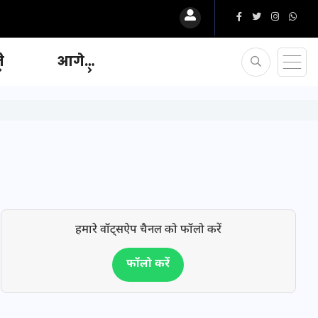
ि
आगे…
हमारे वॉट्सऐप चैनल को फॉलो करें
फॉलो करें