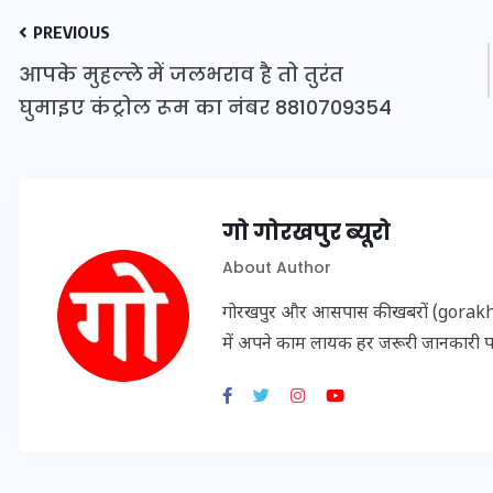
16 दिसम्बर 2025
PREVIOUS
आपके मुहल्ले में जलभराव है तो तुरंत
घुमाइए कंट्रोल रूम का नंबर 8810709354
गो गोरखपुर ब्यूरो
About Author
गोरखपुर और आसपास की खबरों (gorakhpu
में अपने काम लायक हर जरूरी जानकारी 
जिस कमरे में बिना बिजली-पंखे
के बीते 4 साल, उसे देख भावुक
हुए बृजभूषण सिंह, कहा-यहीं
तपकर बना सोना