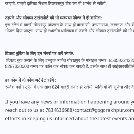
जाएगी. यात्री द्वारिका स्थित शिवराजपुर बीच का भी आनंद ले सकेंगे.
ठहरने और लोकल ट्रांसपोर्ट की भी व्यवस्था 
पैकेज में ही शामिल
: 
इस ट्रेन में यात्री गोरखपुर जंक्शन के साथ ही वाराणसी, प्रयागराज, लखनऊ और वीरांगना
भोजन दिया जाएगा. साथ ही स्थानीय धर्मशाला में रुकने और लोकल ट्रांसपोर्ट की भी व्य
टिकट बुकिंग के लिए इन नंबरों पर करें संपर्क: 
 टिकट बुक कराने के लिए इच्छुक व्यक्ति गोरखपुर के मोबाइल नम्बर: 8595
8287930909 नम्बर पर कॉल कर संपर्क कर सकते हैं. इसके साथ ही आईआरसीटीस
हर कोच में दो कोच अटेंडेंट रहेंगे
 : 
स्वदेश दर्शन ट्रेन में एक साथ 824 यात्री सवार हो सकेंगे. यात्रियों की सुविधा और दे
UPSSSC Lekhpal Recruitment
If you have any news or information happening around yo
2025: यूपी में लेखपाल के पदों
reach out to us at 7834836688/contact@gogorakhpur.com. 
पर बंपर भर्ती का विज्ञापन जारी,
efforts in keeping us informed about the latest events an
जानें कब से शुरू होंगे आवेदन