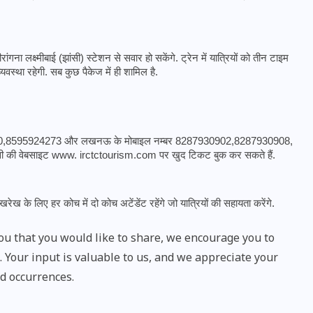
 लक्ष्मीबाई (झांसी) स्टेशन से सवार हो सकेंगे. ट्रेन में यात्रियों को तीन टाइम 
वस्था रहेगी. सब कुछ पैकेज में ही शामिल है. 
9224320,8595924273 और लखनऊ के मोबाइल नम्बर 8287930902,8287930908, 
ी की वेबसाइट www. irctctourism.com पर खुद टिकट बुक कर सकते हैं. 
खरेख के लिए हर कोच में दो कोच अटेंडेंट रहेंगे जो यात्रियों की सहायता करेंगे.
UPSSSC Lekhpal Recruitment
u that you would like to share, we encourage you to
2025: यूपी में लेखपाल के पदों
Your input is valuable to us, and we appreciate your
पर बंपर भर्ती का विज्ञापन जारी,
d occurrences.
जानें कब से शुरू होंगे आवेदन