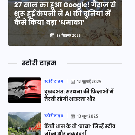
े
27 साल का हुआ Google! गैराज से
2
शुरू हुई कंपनी ने AI की दुनिया में
शु
कैसे किया बड़ा ‘धमाका’
कै
27 सितम्बर 2025
स्टोरी टाइम
स्टोरीटाइम
12 जुलाई 2025
दुखद अंत: सरधना की फ़िज़ाओं में
तैरती रहेगी शाइस्ता और
स्टोरीटाइम
13 जून 2025
कैंची धाम के वो ‘बाबा’ जिन्हें स्टीव
जॉब्स और जुकरबर्ग