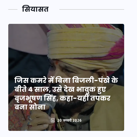
सियासत
े
जिस कमरे में बिना बिजली-पंखे के
जि
बीते 4 साल, उसे देख भावुक हुए
बी
बृजभूषण सिंह, कहा-यहीं तपकर
ब
बना सोना
ब
20 जनवरी 2026