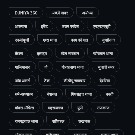
DUNIYA 360
अच्छी खबर
अयोध्या
आसपास
इवेंट
उत्तम प्रदेश
एमएमएमयूटी
एमजीयूजी
एम्स थाना
काम की बात
कुशीनगर
कैंपस
क्राइम
खेल समाचार
खोराबार थाना
गाजियाबाद
गो
गोरखनाथ थाना
चुनावी समर
जॉब अलर्ट
टेक
डीडीयू समाचार
देवरिया
धर्म-अध्यात्म
नेशनल
पिपराइच थाना
बस्ती
बॉक्स ऑफिस
महराजगंज
यूपी
राजकाज
रामगढ़ताल थाना
राशिफल
लखनऊ
लोकल न्यूज
शख्सियत
शहरनामा
शाहपुर थाना