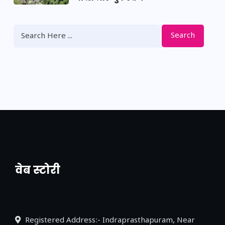
Search
वेब स्टोरी
नया एक्सप्रेसवे: पूर्वांचल का लक, डेवलपमेंट का
लिंक
Registered Address:- Indraprasthapuram, Near