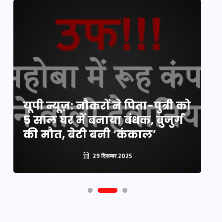
य
यूपी न्यूज़: नौकरों ने पिता-पुत्री को
मि
5 साल घर में बनाया बंधक, बुजुर्ग
वै
की मौत, बेटी बनी ‘कंकाल’
क
29 दिसम्बर 2025