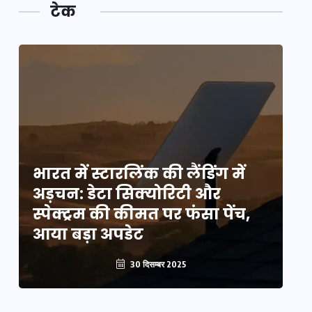
टेक
भारत में स्टारलिंक की लैंडिंग में
भा
अड़चन: डेटा सिक्योरिटी और
अ
स्पेक्ट्रम की कीमत पर फंसा पेंच,
स्
आया बड़ा अपडेट
आ
30 दिसम्बर 2025