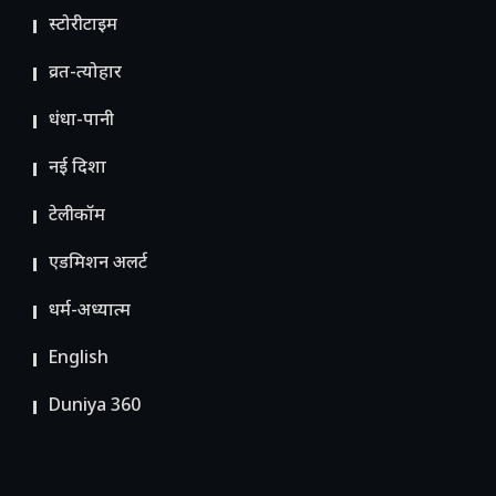
स्टोरीटाइम
व्रत-त्योहार
धंधा-पानी
नई दिशा
टेलीकॉम
ए​डमिशन अलर्ट
धर्म-अध्यात्म
English
Duniya 360