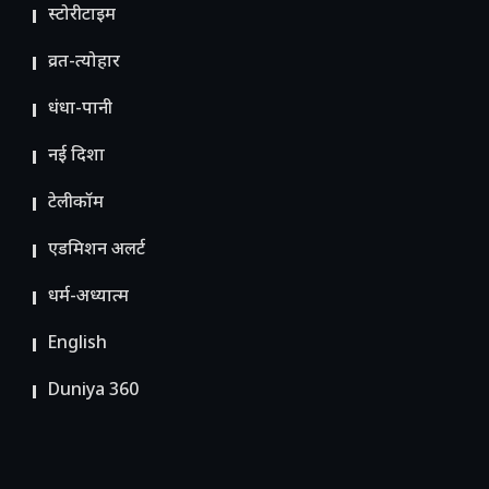
स्टोरीटाइम
व्रत-त्योहार
धंधा-पानी
नई दिशा
टेलीकॉम
ए​डमिशन अलर्ट
धर्म-अध्यात्म
English
Duniya 360