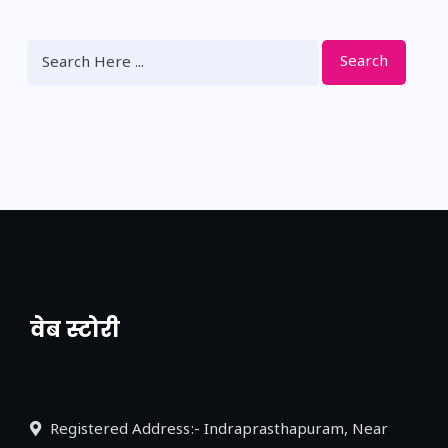
Search
वेब स्टोरी
नया एक्सप्रेसवे: पूर्वांचल का लक, डेवलपमेंट का
लिंक
Registered Address:- Indraprasthapuram, Near