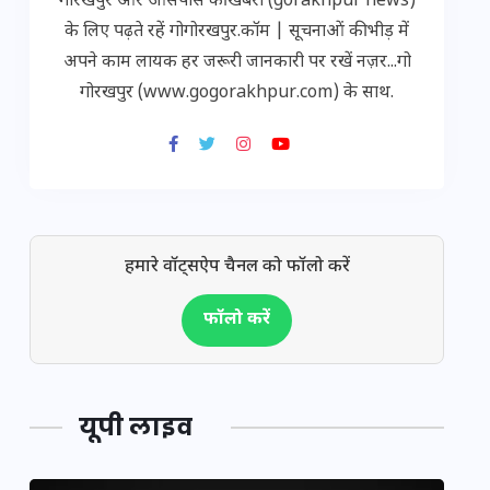
गोरखपुर और आसपास की खबरों (gorakhpur news)
के लिए पढ़ते रहें गोगोरखपुर.कॉम | सूचनाओं की भीड़ में
अपने काम लायक हर जरूरी जानकारी पर रखें नज़र...गो
गोरखपुर (www.gogorakhpur.com) के साथ.
हमारे वॉट्सऐप चैनल को फॉलो करें
फॉलो करें
यूपी लाइव