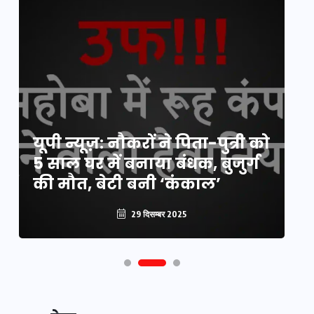
य
यूपी न्यूज़: नौकरों ने पिता-पुत्री को
मि
5 साल घर में बनाया बंधक, बुजुर्ग
वै
की मौत, बेटी बनी ‘कंकाल’
क
29 दिसम्बर 2025