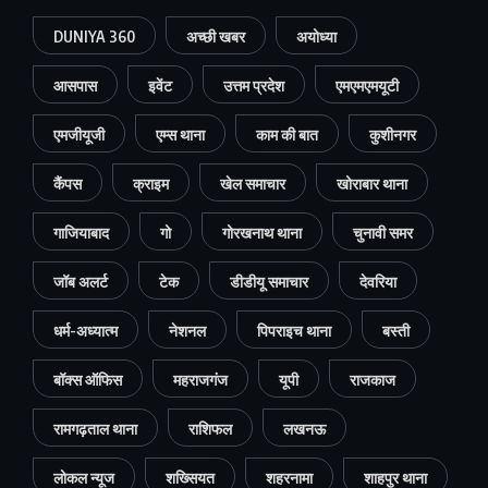
DUNIYA 360
अच्छी खबर
अयोध्या
आसपास
इवेंट
उत्तम प्रदेश
एमएमएमयूटी
एमजीयूजी
एम्स थाना
काम की बात
कुशीनगर
कैंपस
क्राइम
खेल समाचार
खोराबार थाना
गाजियाबाद
गो
गोरखनाथ थाना
चुनावी समर
जॉब अलर्ट
टेक
डीडीयू समाचार
देवरिया
धर्म-अध्यात्म
नेशनल
पिपराइच थाना
बस्ती
बॉक्स ऑफिस
महराजगंज
यूपी
राजकाज
रामगढ़ताल थाना
राशिफल
लखनऊ
लोकल न्यूज
शख्सियत
शहरनामा
शाहपुर थाना