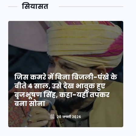
सियासत
े
जिस कमरे में बिना बिजली-पंखे के
जि
बीते 4 साल, उसे देख भावुक हुए
बी
बृजभूषण सिंह, कहा-यहीं तपकर
ब
बना सोना
ब
20 जनवरी 2026