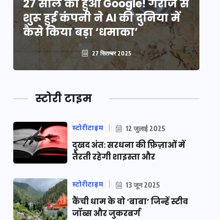
े
27 साल का हुआ Google! गैराज से
2
शुरू हुई कंपनी ने AI की दुनिया में
शु
कैसे किया बड़ा ‘धमाका’
कै
27 सितम्बर 2025
स्टोरी टाइम
स्टोरीटाइम
12 जुलाई 2025
दुखद अंत: सरधना की फ़िज़ाओं में
तैरती रहेगी शाइस्ता और
स्टोरीटाइम
13 जून 2025
कैंची धाम के वो ‘बाबा’ जिन्हें स्टीव
जॉब्स और जुकरबर्ग