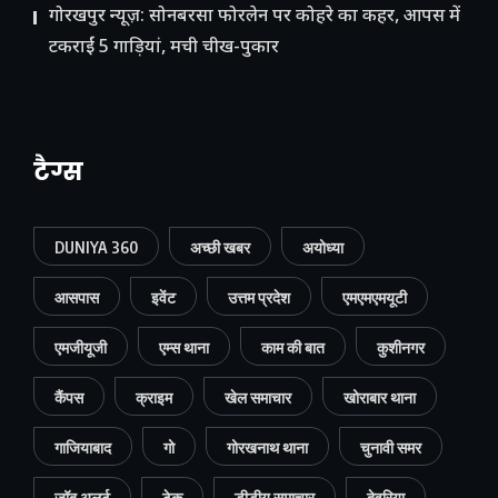
गोरखपुर न्यूज़: सोनबरसा फोरलेन पर कोहरे का कहर, आपस में
टकराईं 5 गाड़ियां, मची चीख-पुकार
टैग्स
DUNIYA 360
अच्छी खबर
अयोध्या
आसपास
इवेंट
उत्तम प्रदेश
एमएमएमयूटी
एमजीयूजी
एम्स थाना
काम की बात
कुशीनगर
कैंपस
क्राइम
खेल समाचार
खोराबार थाना
गाजियाबाद
गो
गोरखनाथ थाना
चुनावी समर
जॉब अलर्ट
टेक
डीडीयू समाचार
देवरिया