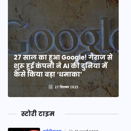
े
27 साल का हुआ Google! गैराज से
2
शुरू हुई कंपनी ने AI की दुनिया में
शु
कैसे किया बड़ा ‘धमाका’
कै
27 सितम्बर 2025
स्टोरी टाइम