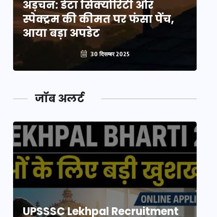
अड़चन: डेटा सिक्योरिटी और
अ
स्पेक्ट्रम की कीमत पर फंसा पेंच,
स्
आया बड़ा अपडेट
आ
30 दिसम्बर 2025
जॉब अलर्ट
UPSSSC Lekhpal Recruitment
U