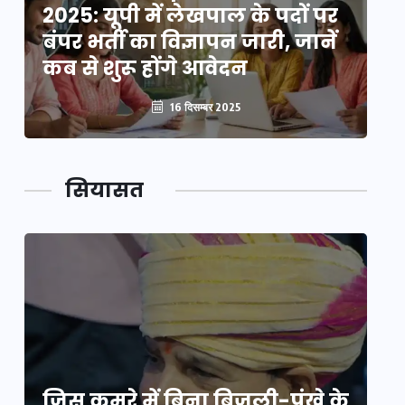
2025: यूपी में लेखपाल के पदों पर
20
बंपर भर्ती का विज्ञापन जारी, जानें
बं
कब से शुरू होंगे आवेदन
कब
16 दिसम्बर 2025
सियासत
े
जिस कमरे में बिना बिजली-पंखे के
जि