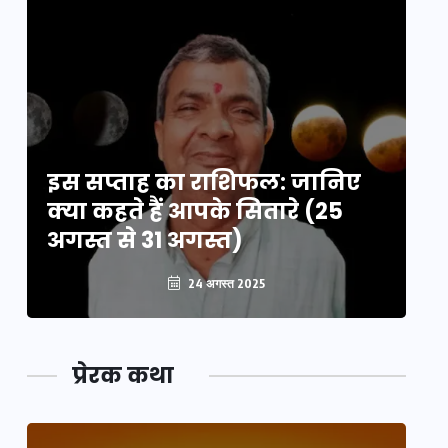
इस सप्ताह का राशिफल: जानिए
इ
क्या कहते हैं आपके सितारे (25
क्
अगस्त से 31 अगस्त)
अग
24 अगस्त 2025
प्रेरक कथा