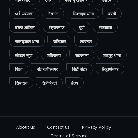
धर्म-अध्यात्म
नेशनल
पिपराइच थाना
बस्ती
बॉक्स ऑफिस
महराजगंज
यूपी
राजकाज
रामगढ़ताल थाना
राशिफल
लखनऊ
लोकल न्यूज
शख्सियत
शहरनामा
शाहपुर थाना
शिक्षा
संत कबीरनगर
सिटी सेंटर
सिद्धार्थनगर
सियासत
सेलीब्रिटी
हेल्थ
About us
Contact us
Privacy Policy
Terms of Service