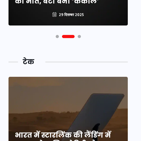
की मौत, बेटी बनी ‘कंकाल’
क
29 दिसम्बर 2025
टेक
भारत में स्टारलिंक की लैंडिंग में
भा