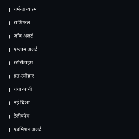
धर्म-अध्यात्म
राशिफल
जॉब अलर्ट
एग्जाम अलर्ट
स्टोरीटाइम
व्रत-त्योहार
धंधा-पानी
नई दिशा
टेलीकॉम
ए​डमिशन अलर्ट