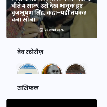
बीते 4 साल, उसे देख भावुक हुए
बी
बृजभूषण सिंह, कहा-यहीं तपकर
ब
बना सोना
ब
20 जनवरी 2026
वेब स्टोरीज़
नया
महाकुंभ
महाकुंभ
एक्सप्रेसवे:
2025: कुछ
2025:
पूर्वांचल का
अनजाने
कहानी कुंभ
लक,
तथ्य…
मेले की…
डेवलपमेंट
राशिफल
का लिंक