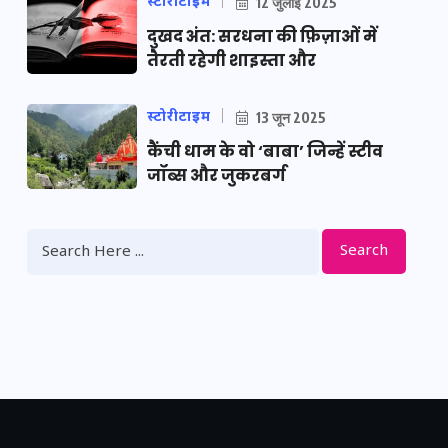
स्टोरीटाइम
12 जुलाई 2025
दुखद अंत: सरधना की फ़िज़ाओं में
तैरती रहेगी शाइस्ता और
स्टोरीटाइम
13 जून 2025
कैंची धाम के वो ‘बाबा’ जिन्हें स्टीव
जॉब्स और जुकरबर्ग
Search