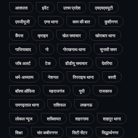
आसपास
इवेंट
उत्तम प्रदेश
एमएमएमयूटी
एमजीयूजी
एम्स थाना
काम की बात
कुशीनगर
कैंपस
क्राइम
खेल समाचार
खोराबार थाना
गाजियाबाद
गो
गोरखनाथ थाना
चुनावी समर
जॉब अलर्ट
टेक
डीडीयू समाचार
देवरिया
धर्म-अध्यात्म
नेशनल
पिपराइच थाना
बस्ती
बॉक्स ऑफिस
महराजगंज
यूपी
राजकाज
रामगढ़ताल थाना
राशिफल
लखनऊ
लोकल न्यूज
शख्सियत
शहरनामा
शाहपुर थाना
शिक्षा
संत कबीरनगर
सिटी सेंटर
सिद्धार्थनगर