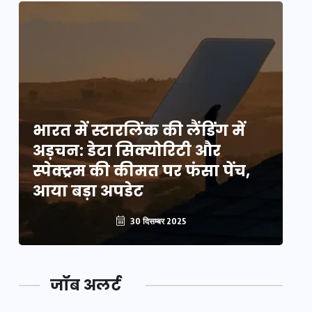
भारत में स्टारलिंक की लैंडिंग में
भा
अड़चन: डेटा सिक्योरिटी और
अ
स्पेक्ट्रम की कीमत पर फंसा पेंच,
स्
आया बड़ा अपडेट
आ
30 दिसम्बर 2025
जॉब अलर्ट