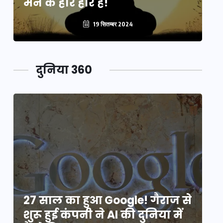
मन के हारे हार है!
मन
19 सितम्बर 2024
दुनिया 360
े
27 साल का हुआ Google! गैराज से
2
शुरू हुई कंपनी ने AI की दुनिया में
शु