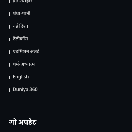
व्रत-त्योहार
धंधा-पानी
नई दिशा
टेलीकॉम
ए​डमिशन अलर्ट
धर्म-अध्यात्म
English
Duniya 360
गो अपडेट