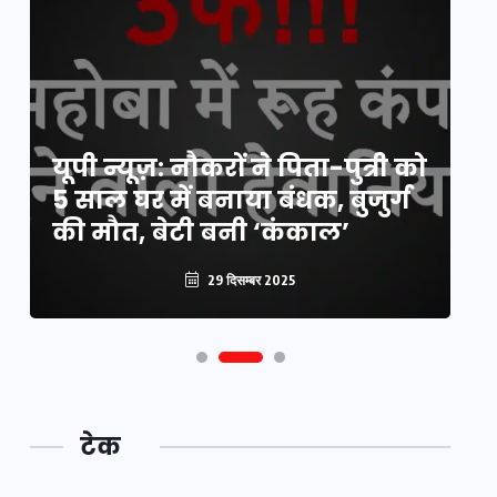
य
यूपी न्यूज़: नौकरों ने पिता-पुत्री को
मि
5 साल घर में बनाया बंधक, बुजुर्ग
वै
की मौत, बेटी बनी ‘कंकाल’
क
29 दिसम्बर 2025
टेक