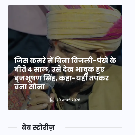
े
जिस कमरे में बिना बिजली-पंखे के
जि
बीते 4 साल, उसे देख भावुक हुए
बी
बृजभूषण सिंह, कहा-यहीं तपकर
ब
बना सोना
ब
20 जनवरी 2026
वेब स्टोरीज़