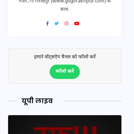
नज़र...गो गोरखपुर (www.gogorakhpur.com) के
साथ.
हमारे वॉट्सऐप चैनल को फॉलो करें
फॉलो करें
यूपी लाइव