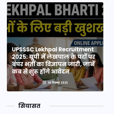
UPSSSC Lekhpal Recruitment
U
2025: यूपी में लेखपाल के पदों पर
20
बंपर भर्ती का विज्ञापन जारी, जानें
बं
कब से शुरू होंगे आवेदन
कब
16 दिसम्बर 2025
सियासत