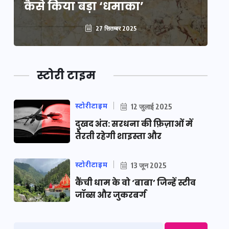
कैसे किया बड़ा ‘धमाका’
कै
27 सितम्बर 2025
स्टोरी टाइम
स्टोरीटाइम
12 जुलाई 2025
दुखद अंत: सरधना की फ़िज़ाओं में
तैरती रहेगी शाइस्ता और
स्टोरीटाइम
13 जून 2025
कैंची धाम के वो ‘बाबा’ जिन्हें स्टीव
जॉब्स और जुकरबर्ग