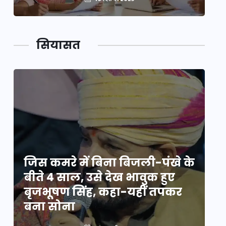
सियासत
े
जिस कमरे में बिना बिजली-पंखे के
जि
बीते 4 साल, उसे देख भावुक हुए
बी
बृजभूषण सिंह, कहा-यहीं तपकर
ब
बना सोना
ब