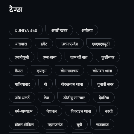
टैग्स
DUNIYA 360
अच्छी खबर
अयोध्या
आसपास
इवेंट
उत्तम प्रदेश
एमएमएमयूटी
एमजीयूजी
एम्स थाना
काम की बात
कुशीनगर
कैंपस
क्राइम
खेल समाचार
खोराबार थाना
गाजियाबाद
गो
गोरखनाथ थाना
चुनावी समर
जॉब अलर्ट
टेक
डीडीयू समाचार
देवरिया
धर्म-अध्यात्म
नेशनल
पिपराइच थाना
बस्ती
बॉक्स ऑफिस
महराजगंज
यूपी
राजकाज