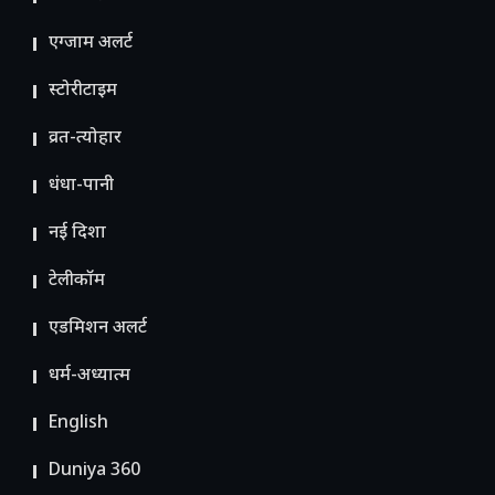
एग्जाम अलर्ट
स्टोरीटाइम
व्रत-त्योहार
धंधा-पानी
नई दिशा
टेलीकॉम
ए​डमिशन अलर्ट
धर्म-अध्यात्म
English
Duniya 360