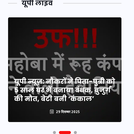
यूपी लाइव
य
यूपी न्यूज़: नौकरों ने पिता-पुत्री को
मि
5 साल घर में बनाया बंधक, बुजुर्ग
वै
की मौत, बेटी बनी ‘कंकाल’
क
29 दिसम्बर 2025