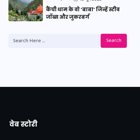
कैंची धाम के वो ‘बाबा’ जिन्हें स्टीव
जॉब्स और जुकरबर्ग
Search
वेब स्टोरी
नया एक्सप्रेसवे: पूर्वांचल का लक, डेवलपमेंट का
लिंक