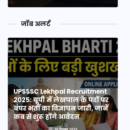
जॉब अलर्ट
UPSSSC Lekhpal Recruitment
U
2025: यूपी में लेखपाल के पदों पर
20
बंपर भर्ती का विज्ञापन जारी, जानें
बं
कब से शुरू होंगे आवेदन
कब
16 दिसम्बर 2025