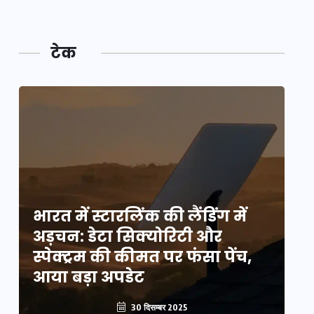
टेक
भारत में स्टारलिंक की लैंडिंग में
भा
अड़चन: डेटा सिक्योरिटी और
अ
स्पेक्ट्रम की कीमत पर फंसा पेंच,
स्
आया बड़ा अपडेट
आ
30 दिसम्बर 2025