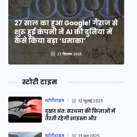
े
27 साल का हुआ Google! गैराज से
2
शुरू हुई कंपनी ने AI की दुनिया में
शु
कैसे किया बड़ा ‘धमाका’
कै
27 सितम्बर 2025
स्टोरी टाइम
स्टोरीटाइम
12 जुलाई 2025
दुखद अंत: सरधना की फ़िज़ाओं में
तैरती रहेगी शाइस्ता और
स्टोरीटाइम
13 जून 2025