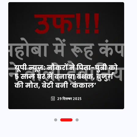
य
यूपी न्यूज़: नौकरों ने पिता-पुत्री को
मि
5 साल घर में बनाया बंधक, बुजुर्ग
वै
की मौत, बेटी बनी ‘कंकाल’
क
29 दिसम्बर 2025