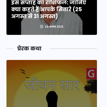
इस सप्ताह का राशिफल: जानिए
इ
क्या कहते हैं आपके सितारे (25
क्
अगस्त से 31 अगस्त)
अग
24 अगस्त 2025
प्रेरक कथा