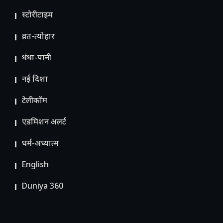
स्टोरीटाइम
व्रत-त्योहार
धंधा-पानी
नई दिशा
टेलीकॉम
ए​डमिशन अलर्ट
धर्म-अध्यात्म
English
Duniya 360