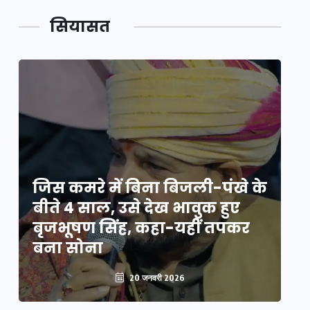
सियासत
े
जिस कमरे में बिना बिजली-पंखे के
जि
बीते 4 साल, उसे देख भावुक हुए
बी
बृजभूषण सिंह, कहा-यहीं तपकर
ब
बना सोना
ब
20 जनवरी 2026