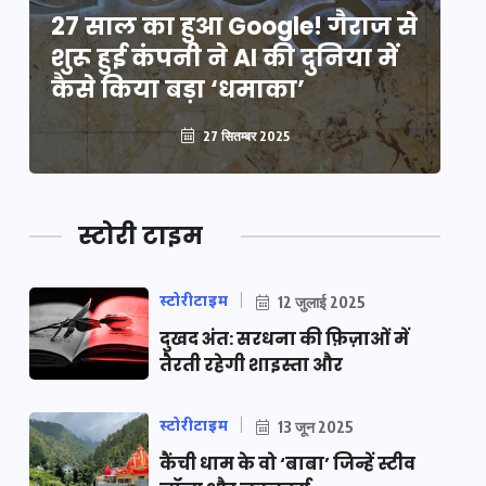
े
27 साल का हुआ Google! गैराज से
2
शुरू हुई कंपनी ने AI की दुनिया में
शु
कैसे किया बड़ा ‘धमाका’
कै
27 सितम्बर 2025
स्टोरी टाइम
स्टोरीटाइम
12 जुलाई 2025
दुखद अंत: सरधना की फ़िज़ाओं में
तैरती रहेगी शाइस्ता और
स्टोरीटाइम
13 जून 2025
कैंची धाम के वो ‘बाबा’ जिन्हें स्टीव