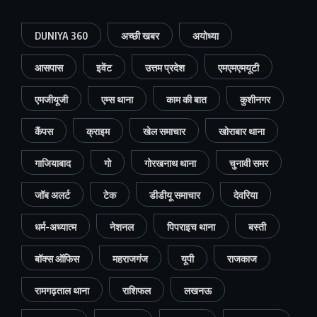
DUNIYA 360
अच्छी खबर
अयोध्या
आसपास
इवेंट
उत्तम प्रदेश
एमएमएमयूटी
एमजीयूजी
एम्स थाना
काम की बात
कुशीनगर
कैंपस
क्राइम
खेल समाचार
खोराबार थाना
गाजियाबाद
गो
गोरखनाथ थाना
चुनावी समर
जॉब अलर्ट
टेक
डीडीयू समाचार
देवरिया
धर्म-अध्यात्म
नेशनल
पिपराइच थाना
बस्ती
बॉक्स ऑफिस
महराजगंज
यूपी
राजकाज
रामगढ़ताल थाना
राशिफल
लखनऊ