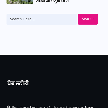
जॉब्स और जुकरबर्ग
Search
वेब स्टोरी
नया एक्सप्रेसवे: पूर्वांचल का लक, डेवलपमेंट का
लिंक
Registered Address:- Indraprasthapuram, Near