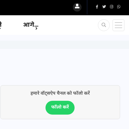
ि
आगे…
हमारे वॉट्सऐप चैनल को फॉलो करें
फॉलो करें