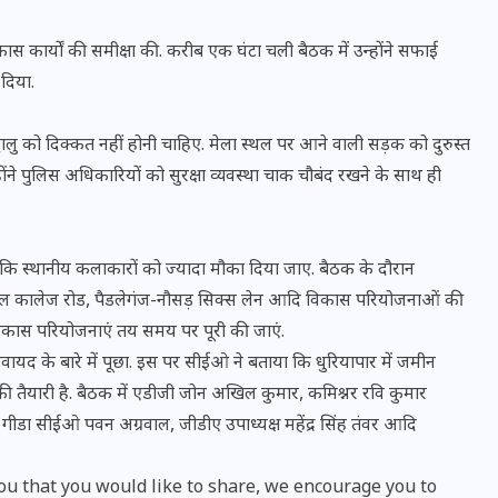
स कार्यों की समीक्षा की. करीब एक घंटा चली बैठक में उन्होंने सफाई
 दिया.
द्धालु को दिक्कत नहीं होनी चाहिए. मेला स्थल पर आने वाली सड़क को दुरुस्त
ंने पुलिस अधिकारियों को सुरक्षा व्यवस्था चाक चौबंद रखने के साथ ही
कहा कि स्थानीय कलाकारों को ज्यादा मौका दिया जाए. बैठक के दौरान
मेडिकल कालेज रोड, पैडलेगंज-नौसड़ सिक्स लेन आदि विकास परियोजनाओं की
 विकास परियोजनाएं तय समय पर पूरी की जाएं.
भारत में स्टारलिंक की लैंडिंग में
कवायद के बारे में पूछा. इस पर सीईओ ने बताया कि धुरियापार में जमीन
अड़चन: डेटा सिक्योरिटी और
े की तैयारी है. बैठक में एडीजी जोन अखिल कुमार, कमिश्नर रवि कुमार
स्पेक्ट्रम की कीमत पर फंसा पेंच,
 गीडा सीईओ पवन अग्रवाल, जीडीए उपाध्यक्ष महेंद्र सिंह तंवर आदि
आया बड़ा अपडेट
u that you would like to share, we encourage you to
30 दिसम्बर 2025