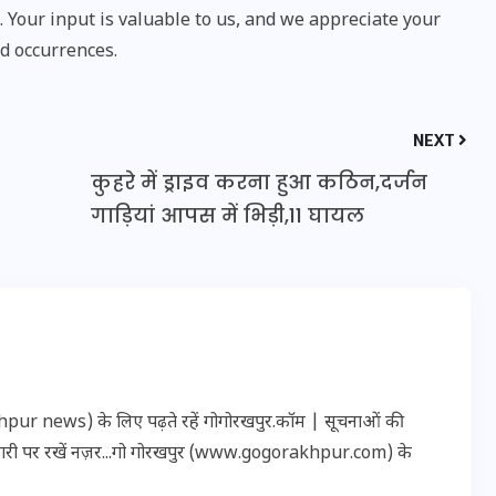
Your input is valuable to us, and we appreciate your
d occurrences.
NEXT
कुहरे में ड्राइव करना हुआ कठिन,दर्जन
गाड़ियां आपस में भिड़ी,11 घायल
UPSSSC Lekhpal Recruitment
2025: यूपी में लेखपाल के पदों
पर बंपर भर्ती का विज्ञापन जारी,
r news) के लिए पढ़ते रहें गोगोरखपुर.कॉम | सूचनाओं की
जानें कब से शुरू होंगे आवेदन
कारी पर रखें नज़र...गो गोरखपुर (www.gogorakhpur.com) के