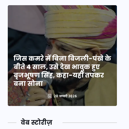
े
जिस कमरे में बिना बिजली-पंखे के
जि
बीते 4 साल, उसे देख भावुक हुए
बी
बृजभूषण सिंह, कहा-यहीं तपकर
ब
बना सोना
ब
20 जनवरी 2026
वेब स्टोरीज़