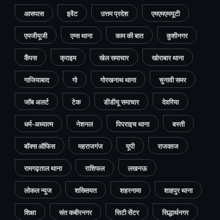
आसपास
इवेंट
उत्तम प्रदेश
एमएमएमयूटी
एमजीयूजी
एम्स थाना
काम की बात
कुशीनगर
कैंपस
क्राइम
खेल समाचार
खोराबार थाना
गाजियाबाद
गो
गोरखनाथ थाना
चुनावी समर
जॉब अलर्ट
टेक
डीडीयू समाचार
देवरिया
धर्म-अध्यात्म
नेशनल
पिपराइच थाना
बस्ती
बॉक्स ऑफिस
महराजगंज
यूपी
राजकाज
रामगढ़ताल थाना
राशिफल
लखनऊ
लोकल न्यूज
शख्सियत
शहरनामा
शाहपुर थाना
शिक्षा
संत कबीरनगर
सिटी सेंटर
सिद्धार्थनगर