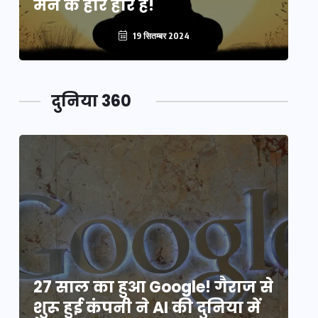
मन के हारे हार है!
मन
19 सितम्बर 2024
दुनिया 360
े
27 साल का हुआ Google! गैराज से
2
शुरू हुई कंपनी ने AI की दुनिया में
शु