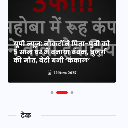
य
यूपी न्यूज़: नौकरों ने पिता-पुत्री को
मि
5 साल घर में बनाया बंधक, बुजुर्ग
वै
की मौत, बेटी बनी ‘कंकाल’
क
29 दिसम्बर 2025
टेक