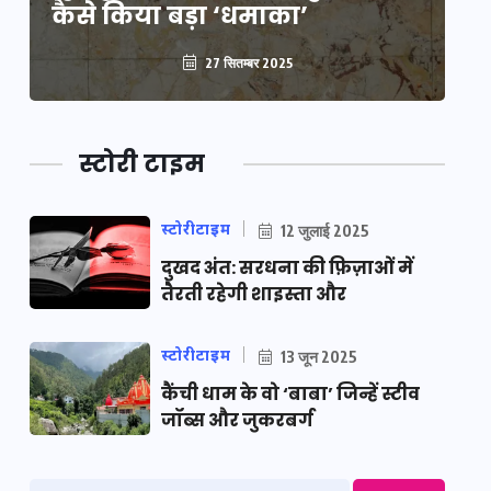
कैसे किया बड़ा ‘धमाका’
कै
27 सितम्बर 2025
स्टोरी टाइम
स्टोरीटाइम
12 जुलाई 2025
दुखद अंत: सरधना की फ़िज़ाओं में
तैरती रहेगी शाइस्ता और
स्टोरीटाइम
13 जून 2025
कैंची धाम के वो ‘बाबा’ जिन्हें स्टीव
जॉब्स और जुकरबर्ग