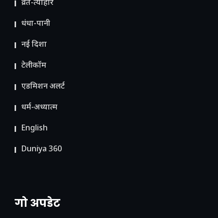
व्रत-त्योहार
धंधा-पानी
नई दिशा
टेलीकॉम
ए​डमिशन अलर्ट
धर्म-अध्यात्म
English
Duniya 360
गो अपडेट