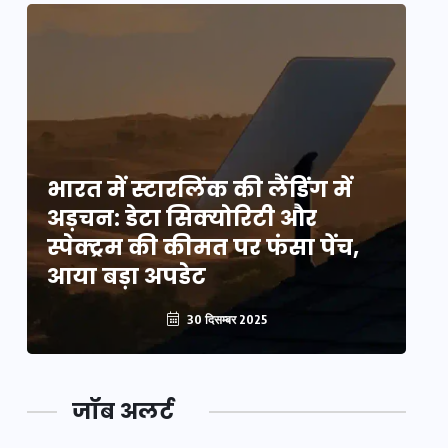
भारत में स्टारलिंक की लैंडिंग में
भा
अड़चन: डेटा सिक्योरिटी और
अ
स्पेक्ट्रम की कीमत पर फंसा पेंच,
स्
आया बड़ा अपडेट
आ
30 दिसम्बर 2025
जॉब अलर्ट