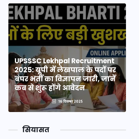
UPSSSC Lekhpal Recruitment
U
2025: यूपी में लेखपाल के पदों पर
20
बंपर भर्ती का विज्ञापन जारी, जानें
बं
कब से शुरू होंगे आवेदन
कब
16 दिसम्बर 2025
सियासत