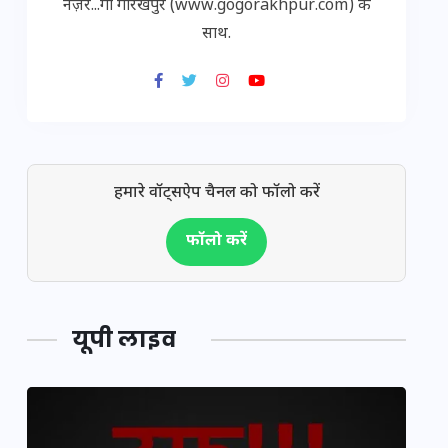
नज़र...गो गोरखपुर (www.gogorakhpur.com) के
साथ.
हमारे वॉट्सऐप चैनल को फॉलो करें
फॉलो करें
यूपी लाइव