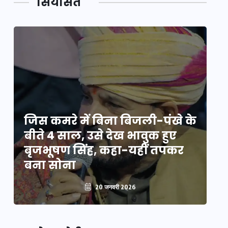
सियासत
े
जिस कमरे में बिना बिजली-पंखे के
जि
बीते 4 साल, उसे देख भावुक हुए
बी
बृजभूषण सिंह, कहा-यहीं तपकर
ब
बना सोना
ब
20 जनवरी 2026