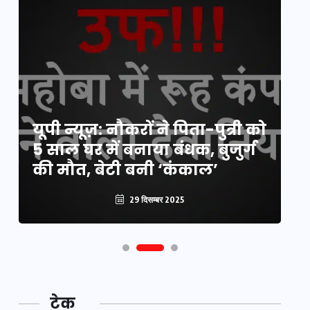
य
यूपी न्यूज़: नौकरों ने पिता-पुत्री को
मि
5 साल घर में बनाया बंधक, बुजुर्ग
वै
की मौत, बेटी बनी ‘कंकाल’
क
29 दिसम्बर 2025
टेक