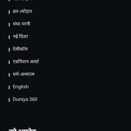
व्रत-त्योहार
धंधा-पानी
नई दिशा
टेलीकॉम
ए​डमिशन अलर्ट
धर्म-अध्यात्म
English
Duniya 360