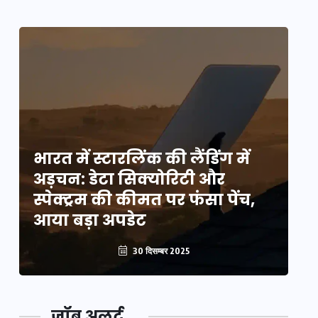
भारत में स्टारलिंक की लैंडिंग में
भा
अड़चन: डेटा सिक्योरिटी और
अ
स्पेक्ट्रम की कीमत पर फंसा पेंच,
स्
आया बड़ा अपडेट
आ
30 दिसम्बर 2025
जॉब अलर्ट