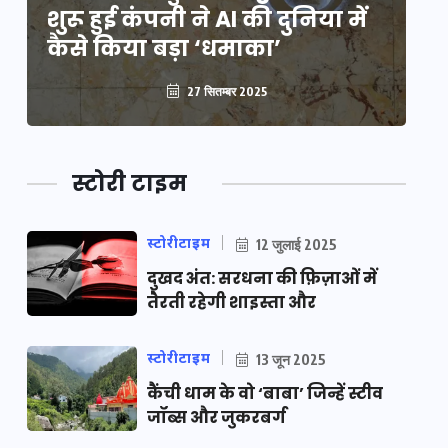
शुरू हुई कंपनी ने AI की दुनिया में
शु
कैसे किया बड़ा ‘धमाका’
कै
27 सितम्बर 2025
स्टोरी टाइम
स्टोरीटाइम
12 जुलाई 2025
दुखद अंत: सरधना की फ़िज़ाओं में
तैरती रहेगी शाइस्ता और
स्टोरीटाइम
13 जून 2025
कैंची धाम के वो ‘बाबा’ जिन्हें स्टीव
जॉब्स और जुकरबर्ग