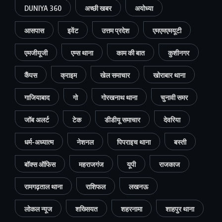
DUNIYA 360
अच्छी खबर
अयोध्या
आसपास
इवेंट
उत्तम प्रदेश
एमएमएमयूटी
एमजीयूजी
एम्स थाना
काम की बात
कुशीनगर
कैंपस
क्राइम
खेल समाचार
खोराबार थाना
गाजियाबाद
गो
गोरखनाथ थाना
चुनावी समर
जॉब अलर्ट
टेक
डीडीयू समाचार
देवरिया
धर्म-अध्यात्म
नेशनल
पिपराइच थाना
बस्ती
बॉक्स ऑफिस
महराजगंज
यूपी
राजकाज
रामगढ़ताल थाना
राशिफल
लखनऊ
लोकल न्यूज
शख्सियत
शहरनामा
शाहपुर थाना