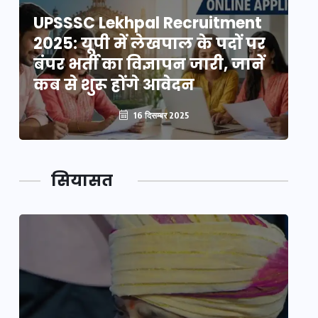
UPSSSC Lekhpal Recruitment
U
2025: यूपी में लेखपाल के पदों पर
20
बंपर भर्ती का विज्ञापन जारी, जानें
बं
कब से शुरू होंगे आवेदन
कब
16 दिसम्बर 2025
सियासत