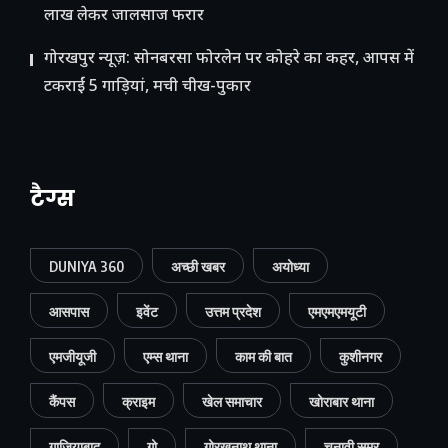
लाख लेकर जालसाज फरार
गोरखपुर न्यूज़: सोनबरसा फोरलेन पर कोहरे का कहर, आपस में
टकराईं 5 गाड़ियां, मची चीख-पुकार
टैग्स
DUNIYA 360
अच्छी खबर
अयोध्या
आसपास
इवेंट
उत्तम प्रदेश
एमएमएमयूटी
एमजीयूजी
एम्स थाना
काम की बात
कुशीनगर
कैंपस
क्राइम
खेल समाचार
खोराबार थाना
गाजियाबाद
गो
गोरखनाथ थाना
चुनावी समर