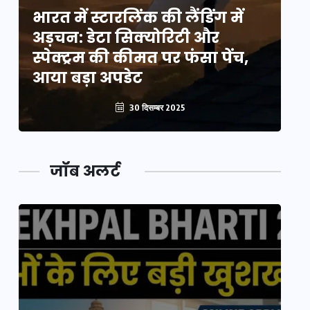
भारत में स्टारलिंक की लैंडिंग में
भा
अड़चन: डेटा सिक्योरिटी और
अ
स्पेक्ट्रम की कीमत पर फंसा पेंच,
स्
आया बड़ा अपडेट
आ
30 दिसम्बर 2025
जॉब अलर्ट