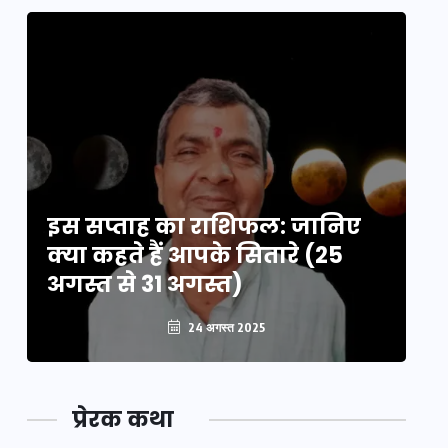
इस सप्ताह का राशिफल: जानिए
इ
क्या कहते हैं आपके सितारे (25
क्
अगस्त से 31 अगस्त)
अग
24 अगस्त 2025
प्रेरक कथा