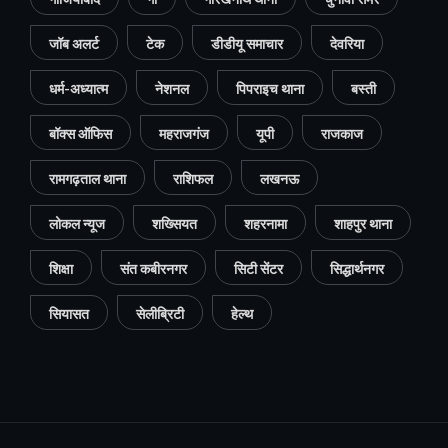
जॉब अलर्ट
टेक
डीडीयू समाचार
देवरिया
धर्म-अध्यात्म
नेशनल
पिपराइच थाना
बस्ती
बॉक्स ऑफिस
महराजगंज
यूपी
राजकाज
रामगढ़ताल थाना
राशिफल
लखनऊ
लोकल न्यूज
शख्सियत
शहरनामा
शाहपुर थाना
शिक्षा
संत कबीरनगर
सिटी सेंटर
सिद्धार्थनगर
सियासत
सेलीब्रिटी
हेल्थ