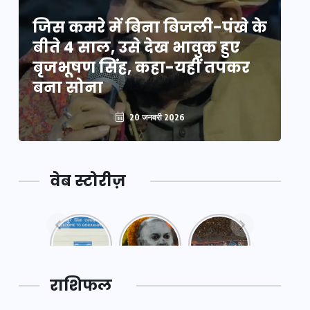
े
जिस कमरे में बिना बिजली-पंखे के
जि
बीते 4 साल, उसे देख भावुक हुए
बी
बृजभूषण सिंह, कहा-यहीं तपकर
ब
बना सोना
ब
20 जनवरी 2026
वेब स्टोरीज़
नया
महाकुंभ
महाकुंभ
एक्सप्रेसवे:
2025: कुछ
2025:
पूर्वांचल का
अनजाने
कहानी कुंभ
लक,
तथ्य…
मेले की…
डेवलपमेंट
राशिफल
का लिंक