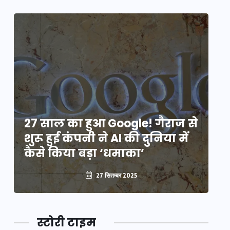
े
27 साल का हुआ Google! गैराज से
2
शुरू हुई कंपनी ने AI की दुनिया में
शु
कैसे किया बड़ा ‘धमाका’
कै
27 सितम्बर 2025
स्टोरी टाइम