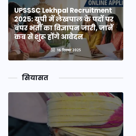
UPSSSC Lekhpal Recruitment
U
2025: यूपी में लेखपाल के पदों पर
20
बंपर भर्ती का विज्ञापन जारी, जानें
बं
कब से शुरू होंगे आवेदन
कब
16 दिसम्बर 2025
सियासत