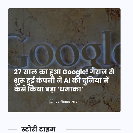
े
27 साल का हुआ Google! गैराज से
2
शुरू हुई कंपनी ने AI की दुनिया में
शु
कैसे किया बड़ा ‘धमाका’
कै
27 सितम्बर 2025
स्टोरी टाइम