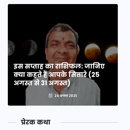
इस सप्ताह का राशिफल: जानिए
इ
क्या कहते हैं आपके सितारे (25
क्
अगस्त से 31 अगस्त)
अग
24 अगस्त 2025
प्रेरक कथा