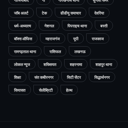
गाजियाबाद
गो
गोरखनाथ थाना
चुनावी समर
जॉब अलर्ट
टेक
डीडीयू समाचार
देवरिया
धर्म-अध्यात्म
नेशनल
पिपराइच थाना
बस्ती
बॉक्स ऑफिस
महराजगंज
यूपी
राजकाज
रामगढ़ताल थाना
राशिफल
लखनऊ
लोकल न्यूज
शख्सियत
शहरनामा
शाहपुर थाना
शिक्षा
संत कबीरनगर
सिटी सेंटर
सिद्धार्थनगर
सियासत
सेलीब्रिटी
हेल्थ