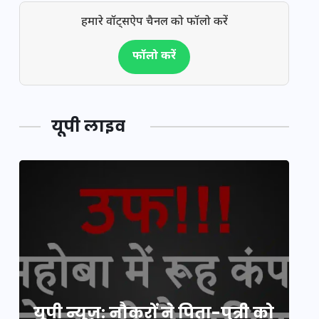
हमारे वॉट्सऐप चैनल को फॉलो करें
फॉलो करें
यूपी लाइव
य
यूपी न्यूज़: नौकरों ने पिता-पुत्री को
मि