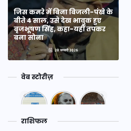
े
जिस कमरे में बिना बिजली-पंखे के
जि
बीते 4 साल, उसे देख भावुक हुए
बी
बृजभूषण सिंह, कहा-यहीं तपकर
ब
बना सोना
ब
20 जनवरी 2026
वेब स्टोरीज़
नया
महाकुंभ
महाकुंभ
एक्सप्रेसवे:
2025: कुछ
2025:
पूर्वांचल का
अनजाने
कहानी कुंभ
लक,
तथ्य…
मेले की…
डेवलपमेंट
राशिफल
का लिंक