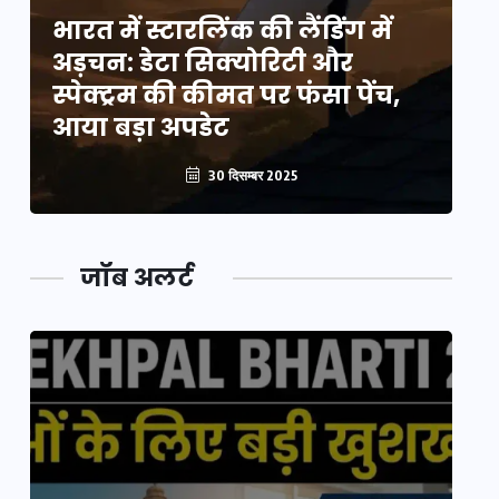
भारत में स्टारलिंक की लैंडिंग में
भा
अड़चन: डेटा सिक्योरिटी और
अ
स्पेक्ट्रम की कीमत पर फंसा पेंच,
स्
आया बड़ा अपडेट
आ
30 दिसम्बर 2025
जॉब अलर्ट