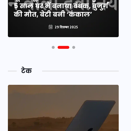
5 साल घर में बनाया बंधक, बुजुर्ग
वै
की मौत, बेटी बनी ‘कंकाल’
क
29 दिसम्बर 2025
टेक