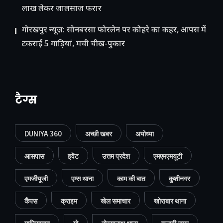
लाख लेकर जालसाज फरार
गोरखपुर न्यूज़: सोनबरसा फोरलेन पर कोहरे का कहर, आपस में
टकराईं 5 गाड़ियां, मची चीख-पुकार
टैग्स
DUNIYA 360
अच्छी खबर
अयोध्या
आसपास
इवेंट
उत्तम प्रदेश
एमएमएमयूटी
एमजीयूजी
एम्स थाना
काम की बात
कुशीनगर
कैंपस
क्राइम
खेल समाचार
खोराबार थाना