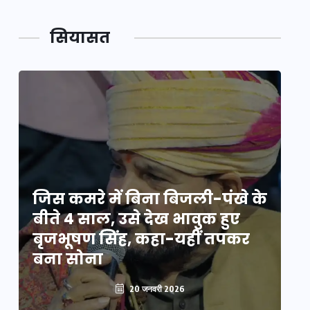
सियासत
े
जिस कमरे में बिना बिजली-पंखे के
जि
बीते 4 साल, उसे देख भावुक हुए
बी
बृजभूषण सिंह, कहा-यहीं तपकर
ब
बना सोना
ब
20 जनवरी 2026