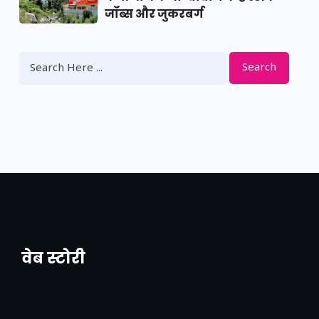
जॉब्स और जुकरबर्ग
Search
वेब स्टोरी
नया एक्सप्रेसवे: पूर्वांचल का लक, डेवलपमेंट का
लिंक