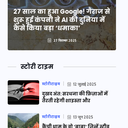
े
27 साल का हुआ Google! गैराज से
2
शुरू हुई कंपनी ने AI की दुनिया में
शु
कैसे किया बड़ा ‘धमाका’
कै
27 सितम्बर 2025
स्टोरी टाइम
स्टोरीटाइम
12 जुलाई 2025
दुखद अंत: सरधना की फ़िज़ाओं में
तैरती रहेगी शाइस्ता और
स्टोरीटाइम
13 जून 2025
कैंची धाम के वो ‘बाबा’ जिन्हें स्टीव