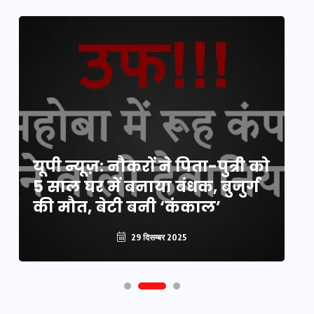
य
यूपी न्यूज़: नौकरों ने पिता-पुत्री को
मि
5 साल घर में बनाया बंधक, बुजुर्ग
वै
की मौत, बेटी बनी ‘कंकाल’
क
29 दिसम्बर 2025