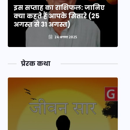
इस सप्ताह का राशिफल: जानिए
इ
क्या कहते हैं आपके सितारे (25
क्
अगस्त से 31 अगस्त)
अग
24 अगस्त 2025
प्रेरक कथा