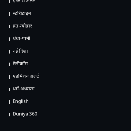
एग्जाम अलर्ट
स्टोरीटाइम
व्रत-त्योहार
धंधा-पानी
नई दिशा
टेलीकॉम
ए​डमिशन अलर्ट
धर्म-अध्यात्म
English
Duniya 360