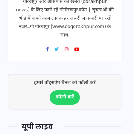
गोरखपुर और आसपास की खबरों (gorakhpur
news) के लिए पढ़ते रहें गोगोरखपुर.कॉम | सूचनाओं की
भीड़ में अपने काम लायक हर जरूरी जानकारी पर रखें
नज़र...गो गोरखपुर (www.gogorakhpur.com) के
साथ.
हमारे वॉट्सऐप चैनल को फॉलो करें
फॉलो करें
यूपी लाइव