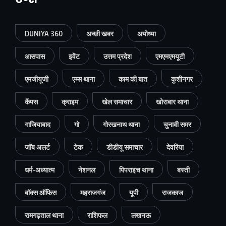
DUNIYA 360
अच्छी खबर
अयोध्या
आसपास
इवेंट
उत्तम प्रदेश
एमएमएमयूटी
एमजीयूजी
एम्स थाना
काम की बात
कुशीनगर
कैंपस
क्राइम
खेल समाचार
खोराबार थाना
गाजियाबाद
गो
गोरखनाथ थाना
चुनावी समर
जॉब अलर्ट
टेक
डीडीयू समाचार
देवरिया
धर्म-अध्यात्म
नेशनल
पिपराइच थाना
बस्ती
बॉक्स ऑफिस
महराजगंज
यूपी
राजकाज
रामगढ़ताल थाना
राशिफल
लखनऊ