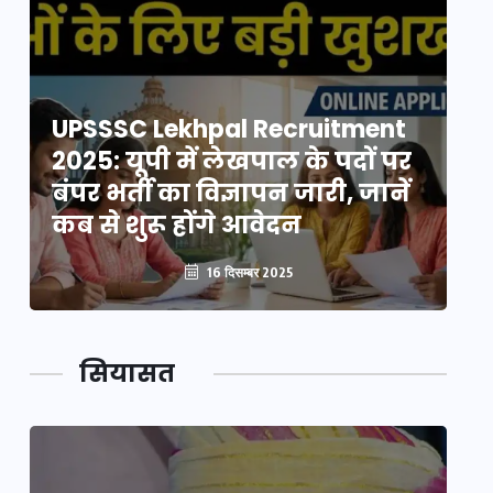
UPSSSC Lekhpal Recruitment
U
2025: यूपी में लेखपाल के पदों पर
20
बंपर भर्ती का विज्ञापन जारी, जानें
बं
कब से शुरू होंगे आवेदन
कब
16 दिसम्बर 2025
सियासत