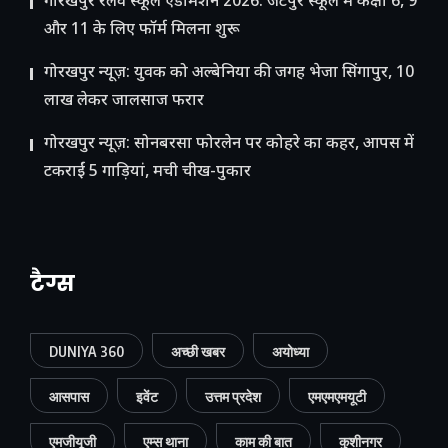
गोरखपुर रेलवे स्कूल एडमिशन 2026: जटेपुर स्कूल में कक्षा 6, 9
और 11 के लिए फॉर्म मिलना शुरू
गोरखपुर न्यूज़: युवक को अल्बेनिया की जगह भेजा सिंगापुर, 10
लाख लेकर जालसाज फरार
गोरखपुर न्यूज़: सोनबरसा फोरलेन पर कोहरे का कहर, आपस में
टकराईं 5 गाड़ियां, मची चीख-पुकार
टैग्स
DUNIYA 360
अच्छी खबर
अयोध्या
आसपास
इवेंट
उत्तम प्रदेश
एमएमएमयूटी
एमजीयूजी
एम्स थाना
काम की बात
कुशीनगर