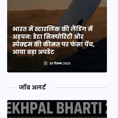
भारत में स्टारलिंक की लैंडिंग में
भा
अड़चन: डेटा सिक्योरिटी और
अ
स्पेक्ट्रम की कीमत पर फंसा पेंच,
स्
आया बड़ा अपडेट
आ
30 दिसम्बर 2025
जॉब अलर्ट