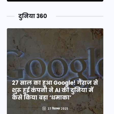
दुनिया 360
े
27 साल का हुआ Google! गैराज से
2
शुरू हुई कंपनी ने AI की दुनिया में
शु
कैसे किया बड़ा ‘धमाका’
कै
27 सितम्बर 2025