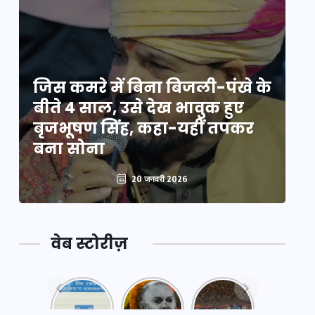
े
जिस कमरे में बिना बिजली-पंखे के
जि
बीते 4 साल, उसे देख भावुक हुए
बी
बृजभूषण सिंह, कहा-यहीं तपकर
ब
बना सोना
ब
20 जनवरी 2026
वेब स्टोरीज़
नया
महाकुंभ
महाकुंभ
एक्सप्रेसवे:
2025: कुछ
2025: