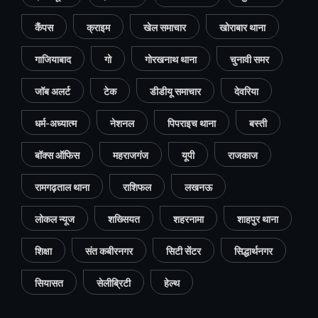
कैंपस
क्राइम
खेल समाचार
खोराबार थाना
गाजियाबाद
गो
गोरखनाथ थाना
चुनावी समर
जॉब अलर्ट
टेक
डीडीयू समाचार
देवरिया
धर्म-अध्यात्म
नेशनल
पिपराइच थाना
बस्ती
बॉक्स ऑफिस
महराजगंज
यूपी
राजकाज
रामगढ़ताल थाना
राशिफल
लखनऊ
लोकल न्यूज
शख्सियत
शहरनामा
शाहपुर थाना
शिक्षा
संत कबीरनगर
सिटी सेंटर
सिद्धार्थनगर
सियासत
सेलीब्रिटी
हेल्थ