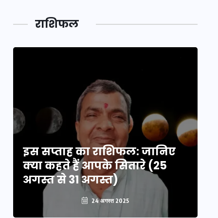
पूर्वांचल का
अनजाने
कहानी कुंभ
लक,
तथ्य…
मेले की…
डेवलपमेंट
राशिफल
का लिंक
इस सप्ताह का राशिफल: जानिए
इ
क्या कहते हैं आपके सितारे (25
क्
अगस्त से 31 अगस्त)
अग
24 अगस्त 2025