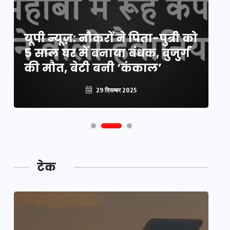
य
यूपी न्यूज़: नौकरों ने पिता-पुत्री को
मि
5 साल घर में बनाया बंधक, बुजुर्ग
वै
की मौत, बेटी बनी ‘कंकाल’
क
29 दिसम्बर 2025
टेक