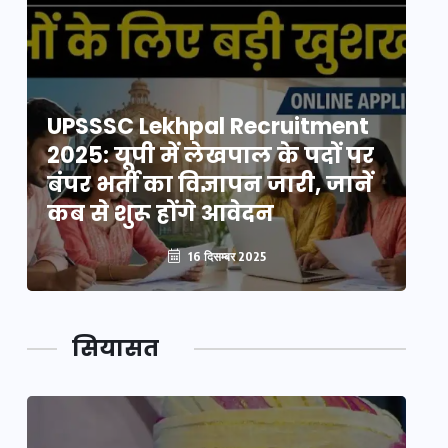
UPSSSC Lekhpal Recruitment
U
2025: यूपी में लेखपाल के पदों पर
20
बंपर भर्ती का विज्ञापन जारी, जानें
बं
कब से शुरू होंगे आवेदन
कब
16 दिसम्बर 2025
सियासत