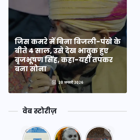
े
जिस कमरे में बिना बिजली-पंखे के
जि
बीते 4 साल, उसे देख भावुक हुए
बी
बृजभूषण सिंह, कहा-यहीं तपकर
ब
बना सोना
ब
20 जनवरी 2026
वेब स्टोरीज़
नया
महाकुंभ
महाकुंभ
एक्सप्रेसवे:
2025: कुछ
2025: