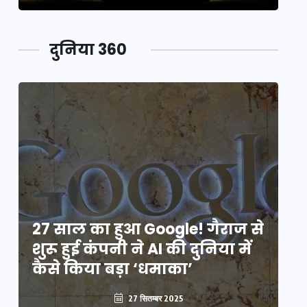
दुनिया 360
े
27 साल का हुआ Google! गैराज से
2
शुरू हुई कंपनी ने AI की दुनिया में
शु
कैसे किया बड़ा ‘धमाका’
कै
27 सितम्बर 2025