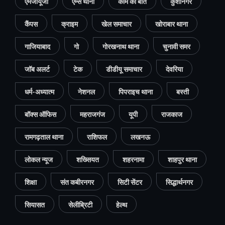
एमजीयूजी
एम्स थाना
काम की बात
कुशीनगर
कैंपस
क्राइम
खेल समाचार
खोराबार थाना
गाजियाबाद
गो
गोरखनाथ थाना
चुनावी समर
जॉब अलर्ट
टेक
डीडीयू समाचार
देवरिया
धर्म-अध्यात्म
नेशनल
पिपराइच थाना
बस्ती
बॉक्स ऑफिस
महराजगंज
यूपी
राजकाज
रामगढ़ताल थाना
राशिफल
लखनऊ
लोकल न्यूज
शख्सियत
शहरनामा
शाहपुर थाना
शिक्षा
संत कबीरनगर
सिटी सेंटर
सिद्धार्थनगर
सियासत
सेलीब्रिटी
हेल्थ