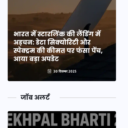
भारत में स्टारलिंक की लैंडिंग में
भा
अड़चन: डेटा सिक्योरिटी और
अ
स्पेक्ट्रम की कीमत पर फंसा पेंच,
स्
आया बड़ा अपडेट
आ
30 दिसम्बर 2025
जॉब अलर्ट