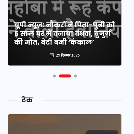
य
यूपी न्यूज़: नौकरों ने पिता-पुत्री को
मि
5 साल घर में बनाया बंधक, बुजुर्ग
वै
की मौत, बेटी बनी ‘कंकाल’
क
29 दिसम्बर 2025
टेक