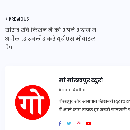
PREVIOUS
इस सप्ताह का राशिफल: जानिए
सांसद रवि किशन ने की अपने अंदाज़ में
क्या कहते हैं आपके सितारे (25
अपील…डाउनलोड करें यूटीएस मोबाइल
अगस्त से 31 अगस्त)
ऐप
24 अगस्त 2025
गो गोरखपुर ब्यूरो
About Author
गोरखपुर और आसपास की खबरों (gorakhpu
में अपने काम लायक हर जरूरी जानकारी 