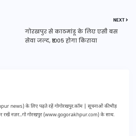
NEXT
इस सप्ताह का राशिफल: जानिए
गोरखपुर से काठमांडू के लिए एसी बस
क्या कहते हैं आपके सितारे (25
सेवा जल्द, ₹1005 होगा किराया
अगस्त से 31 अगस्त)
24 अगस्त 2025
r news) के लिए पढ़ते रहें गोगोरखपुर.कॉम | सूचनाओं की भीड़
पर रखें नज़र...गो गोरखपुर (www.gogorakhpur.com) के साथ.