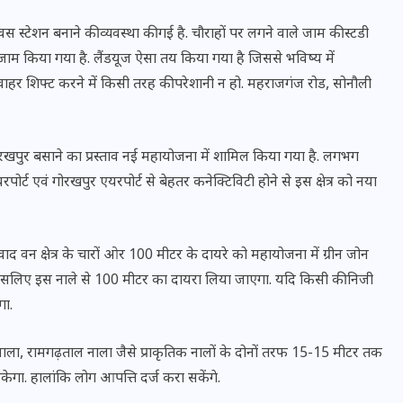
16 दिसम्बर 2025
 वस स्टेशन बनाने की व्यवस्था की गई है. चौराहों पर लगने वाले जाम की स्टडी
ाम किया गया है. लैंडयूज ऐसा तय किया गया है जिससे भविष्य में
े वाहर शिफ्ट करने में किसी तरह की परेशानी न हो. महराजगंज रोड, सोनौली
रखपुर बसाने का प्रस्ताव नई महायोजना में शामिल किया गया है. लगभग
पोर्ट एवं गोरखपुर एयरपोर्ट से बेहतर कनेक्टिविटी होने से इस क्षेत्र को नया
द वन क्षेत्र के चारों ओर 100 मीटर के दायरे को महायोजना में ग्रीन जोन
ना है इसलिए इस नाले से 100 मीटर का दायरा लिया जाएगा. यदि किसी की निजी
जिस कमरे में बिना बिजली-पंखे
गा.
के बीते 4 साल, उसे देख भावुक
हुए बृजभूषण सिंह, कहा-यहीं
ाला, रामगढ़ताल नाला जैसे प्राकृतिक नालों के दोनों तरफ 15-15 मीटर तक
तपकर बना सोना
केगा. हालांकि लोग आपत्ति दर्ज करा सकेंगे.