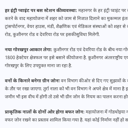
16 दिसम्बर 2025
हर इंट्री प्वाइंट पर बस स्टेशन की व्यवस्था:
महानगर के हर इंट्री प्वाइंट पर
करने के वाद महायोजना में शहर को जाम से निजात दिलाने का मुकम्मल इंतज
ट्रांसपोर्टनगर, वेयर हाउस, मंडी, शैक्षणिक एवं मेडिकल संस्थाओं को शहर स
रोड, कुशीनगर रोड व देवरिया रोड पर इसकी सुविधा मिलेगी.
नया गोरखपुर आकार लेगा:
कुशीनगर रोड एवं देवरिया रोड के बीच नया गो
1800 हेक्टेयर क्षेत्रफल पर इसे बसाने की योजना है. कुशीनगर अंतरराष्ट्रीय एयर
गोरखपुर के लिए उपयुक्त माना जा रहा है.
वनों के किनारे बनेगा ग्रीन जोनः
वन विभाग की ओर से दिए गए सुझावों के वा
के तौर पर रखा जाएगा. तुर्रा नाला को भी वन विभाग ने अपने क्षेत्र में मा
जिस कमरे में बिना बिजली-पंखे
जमीन भी इस वीच में होगी तो उसे भी ग्रीन जोन के नियम का पालन करना हो
के बीते 4 साल, उसे देख भावुक
हुए बृजभूषण सिंह, कहा-यहीं
प्राकृतिक नालों के दोनों ओर होगा बफर जोन:
महायोजना में गोडधोइया न
तपकर बना सोना
वफर जोन रखने का प्रस्ताव शामिल किया गया है. यहां कोई निर्माण नहीं हो स