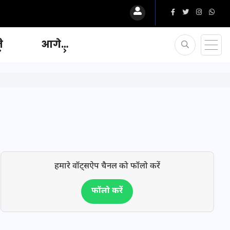
ि
आगे…
हमारे वॉट्सऐप चैनल को फॉलो करें
फॉलो करें