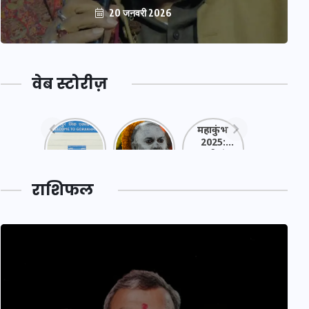
20 जनवरी 2026
वेब स्टोरीज़
नया
महाकुंभ
महाकुंभ
एक्सप्रेसवे:
2025: कुछ
2025:
पूर्वांचल का
अनजाने
कहानी कुंभ
लक,
तथ्य…
मेले की…
डेवलपमेंट
राशिफल
का लिंक