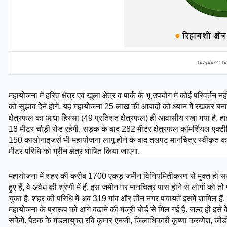
Graphics: G
महायोजना में हरित क्षेत्र एवं खुला क्षेत्र व पार्क के भू उपयोग में कोई परिवर्तन
को सुझाव देने होंगे. यह महायोजना 25 लाख की आबादी को ध्यान में रखकर बनाई 
क्षेत्रफल का आधा हिस्सा (49 प्रतिशत क्षेत्रफल) ही आवासीय रखा गया है. ह
18 मीटर चौड़ी रोड रहेगी. सड़क के बाद 282 मीटर क्षेत्रफल कॉमर्शियल एक्टीविटीज़
150 कालोनाइजर्स भी महायोजना लागू होने के बाद तलपट मानचित्र स्वीकृत करा स
मीटर परिधि को ग्रीन क्षेत्र घोषित किया जाएगा.
UPSSSC Lekhpal Recruitment
महायोजना में शहर की करीब 1700 एकड़ जमीन विनियमितीकरण से मुक्त हो सकती
2025: यूपी में लेखपाल के पदों
हुए हैं, वे अवैध की श्रेणी में हैं. इस जमीन पर मानचित्र पास होने से लोगों को त
पर बंपर भर्ती का विज्ञापन जारी,
चुका है. शहर की परिधि में अब 319 गांव और तीन नगर पंचायतें इसमें शामिल हैं.
जानें कब से शुरू होंगे आवेदन
महायोजना के प्रारूप को आगे बढ़ाने की मंजूरी बोर्ड से मिल गई है. जल्द ही इस
सकेंगे. बैठक के मंडलायुक्त रवि कुमार एनजी, जिलाधिकारी कृष्णा करुणेश, 