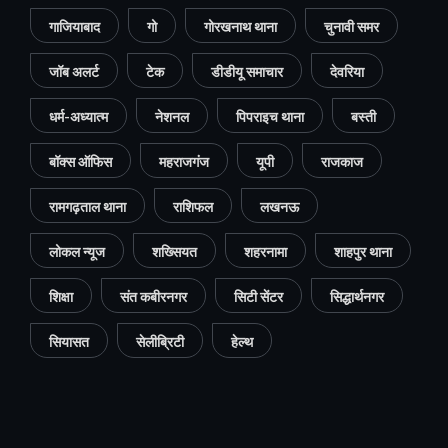
गाजियाबाद
गो
गोरखनाथ थाना
चुनावी समर
जॉब अलर्ट
टेक
डीडीयू समाचार
देवरिया
धर्म-अध्यात्म
नेशनल
पिपराइच थाना
बस्ती
बॉक्स ऑफिस
महराजगंज
यूपी
राजकाज
रामगढ़ताल थाना
राशिफल
लखनऊ
लोकल न्यूज
शख्सियत
शहरनामा
शाहपुर थाना
शिक्षा
संत कबीरनगर
सिटी सेंटर
सिद्धार्थनगर
सियासत
सेलीब्रिटी
हेल्थ