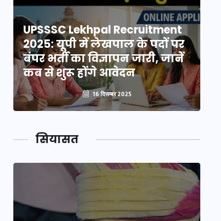
UPSSSC Lekhpal Recruitment
U
2025: यूपी में लेखपाल के पदों पर
20
बंपर भर्ती का विज्ञापन जारी, जानें
बं
कब से शुरू होंगे आवेदन
कब
16 दिसम्बर 2025
सियासत