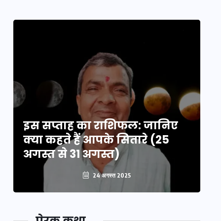
इस सप्ताह का राशिफल: जानिए
इ
क्या कहते हैं आपके सितारे (25
क्
अगस्त से 31 अगस्त)
अग
24 अगस्त 2025
प्रेरक कथा