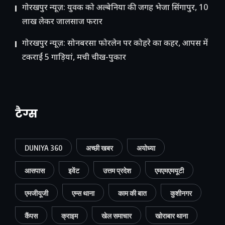
गोरखपुर न्यूज़: युवक को अल्बेनिया की जगह भेजा सिंगापुर, 10
लाख लेकर जालसाज फरार
गोरखपुर न्यूज़: सोनबरसा फोरलेन पर कोहरे का कहर, आपस में
टकराईं 5 गाड़ियां, मची चीख-पुकार
टैग्स
DUNIYA 360
अच्छी खबर
अयोध्या
आसपास
इवेंट
उत्तम प्रदेश
एमएमएमयूटी
एमजीयूजी
एम्स थाना
काम की बात
कुशीनगर
कैंपस
क्राइम
खेल समाचार
खोराबार थाना