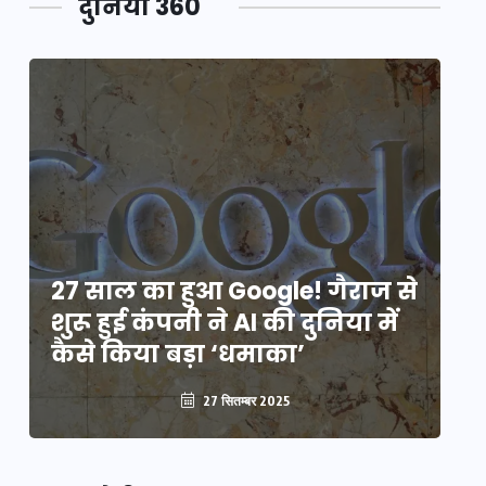
दुनिया 360
े
27 साल का हुआ Google! गैराज से
2
शुरू हुई कंपनी ने AI की दुनिया में
शु
कैसे किया बड़ा ‘धमाका’
कै
27 सितम्बर 2025