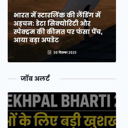
भारत में स्टारलिंक की लैंडिंग में
भा
अड़चन: डेटा सिक्योरिटी और
अ
स्पेक्ट्रम की कीमत पर फंसा पेंच,
स्
आया बड़ा अपडेट
आ
30 दिसम्बर 2025
जॉब अलर्ट