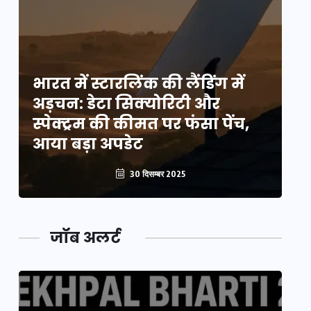
भारत में स्टारलिंक की लैंडिंग में
भा
अड़चन: डेटा सिक्योरिटी और
अ
स्पेक्ट्रम की कीमत पर फंसा पेंच,
स्
आया बड़ा अपडेट
आ
30 दिसम्बर 2025
जॉब अलर्ट