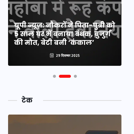
य
यूपी न्यूज़: नौकरों ने पिता-पुत्री को
मि
5 साल घर में बनाया बंधक, बुजुर्ग
वै
की मौत, बेटी बनी ‘कंकाल’
क
29 दिसम्बर 2025
टेक