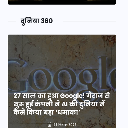
दुनिया 360
े
27 साल का हुआ Google! गैराज से
2
शुरू हुई कंपनी ने AI की दुनिया में
शु
कैसे किया बड़ा ‘धमाका’
कै
27 सितम्बर 2025