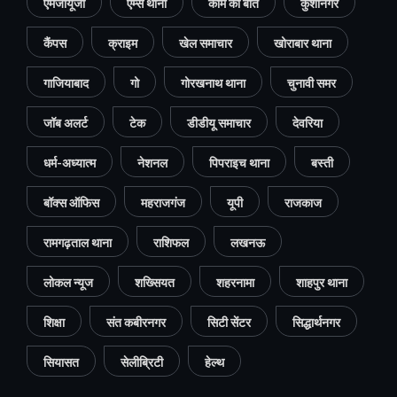
एमजीयूजी
एम्स थाना
काम की बात
कुशीनगर
कैंपस
क्राइम
खेल समाचार
खोराबार थाना
गाजियाबाद
गो
गोरखनाथ थाना
चुनावी समर
जॉब अलर्ट
टेक
डीडीयू समाचार
देवरिया
धर्म-अध्यात्म
नेशनल
पिपराइच थाना
बस्ती
बॉक्स ऑफिस
महराजगंज
यूपी
राजकाज
रामगढ़ताल थाना
राशिफल
लखनऊ
लोकल न्यूज
शख्सियत
शहरनामा
शाहपुर थाना
शिक्षा
संत कबीरनगर
सिटी सेंटर
सिद्धार्थनगर
सियासत
सेलीब्रिटी
हेल्थ