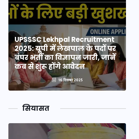
UPSSSC Lekhpal Recruitment
U
2025: यूपी में लेखपाल के पदों पर
20
बंपर भर्ती का विज्ञापन जारी, जानें
बं
कब से शुरू होंगे आवेदन
कब
16 दिसम्बर 2025
सियासत