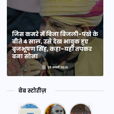
े
जिस कमरे में बिना बिजली-पंखे के
जि
बीते 4 साल, उसे देख भावुक हुए
बी
बृजभूषण सिंह, कहा-यहीं तपकर
ब
बना सोना
ब
20 जनवरी 2026
वेब स्टोरीज़
नया
महाकुंभ
महाकुंभ
एक्सप्रेसवे:
2025: कुछ
2025: