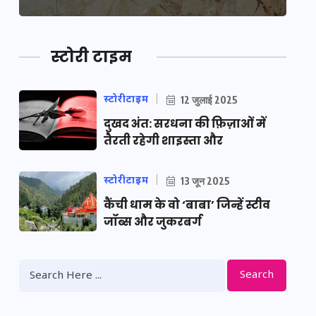
स्टोरी टाइम
स्टोरीटाइम
12 जुलाई 2025
दुखद अंत: सरधना की फ़िज़ाओं में
तैरती रहेगी शाइस्ता और
स्टोरीटाइम
13 जून 2025
कैंची धाम के वो ‘बाबा’ जिन्हें स्टीव
जॉब्स और जुकरबर्ग
Search