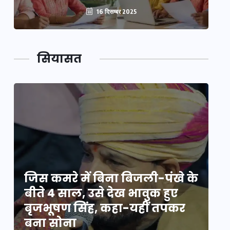
16 दिसम्बर 2025
सियासत
े
जिस कमरे में बिना बिजली-पंखे के
जि
बीते 4 साल, उसे देख भावुक हुए
बी
बृजभूषण सिंह, कहा-यहीं तपकर
ब
बना सोना
ब