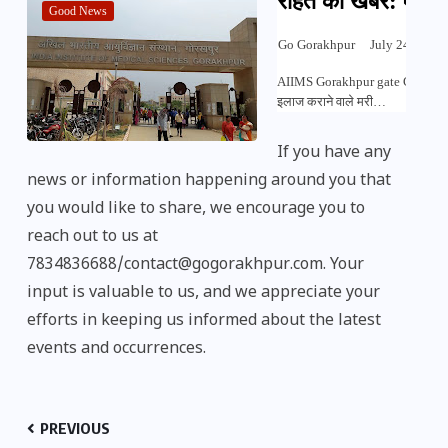
राहत की खबर: एम्स की 
Good News
Go Gorakhpur
July 24, 2023
AIIMS Gorakhpur gate GO GORAKH
इलाज कराने वाले मरी…
If you have any
news or information happening around you that
you would like to share, we encourage you to
reach out to us at
7834836688/contact@gogorakhpur.com. Your
input is valuable to us, and we appreciate your
efforts in keeping us informed about the latest
events and occurrences.
PREVIOUS