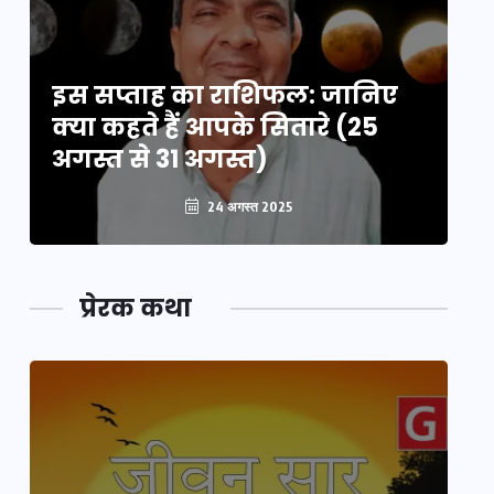
इस सप्ताह का राशिफल: जानिए
इ
क्या कहते हैं आपके सितारे (25
क्
अगस्त से 31 अगस्त)
अग
24 अगस्त 2025
प्रेरक कथा