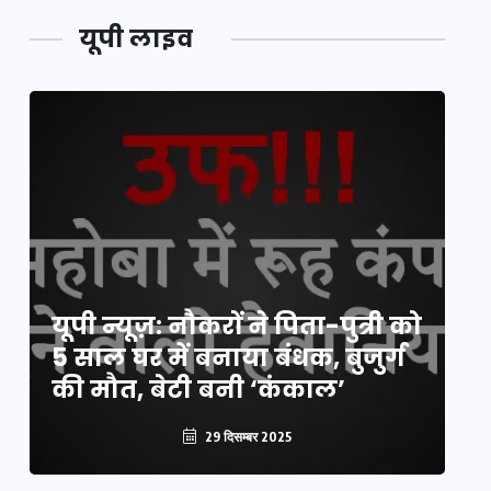
यूपी लाइव
य
यूपी न्यूज़: नौकरों ने पिता-पुत्री को
मि
5 साल घर में बनाया बंधक, बुजुर्ग
वै
की मौत, बेटी बनी ‘कंकाल’
क
29 दिसम्बर 2025