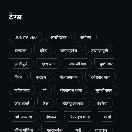
टैग्स
DUNIYA 360
अच्छी खबर
अयोध्या
आसपास
इवेंट
उत्तम प्रदेश
एमएमएमयूटी
एमजीयूजी
एम्स थाना
काम की बात
कुशीनगर
कैंपस
क्राइम
खेल समाचार
खोराबार थाना
गाजियाबाद
गो
गोरखनाथ थाना
चुनावी समर
जॉब अलर्ट
टेक
डीडीयू समाचार
देवरिया
धर्म-अध्यात्म
नेशनल
पिपराइच थाना
बस्ती
बॉक्स ऑफिस
महराजगंज
यूपी
राजकाज