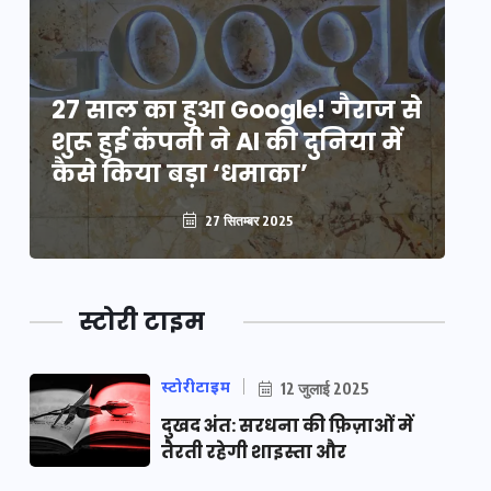
े
27 साल का हुआ Google! गैराज से
2
शुरू हुई कंपनी ने AI की दुनिया में
शु
कैसे किया बड़ा ‘धमाका’
कै
27 सितम्बर 2025
स्टोरी टाइम
स्टोरीटाइम
12 जुलाई 2025
दुखद अंत: सरधना की फ़िज़ाओं में
तैरती रहेगी शाइस्ता और