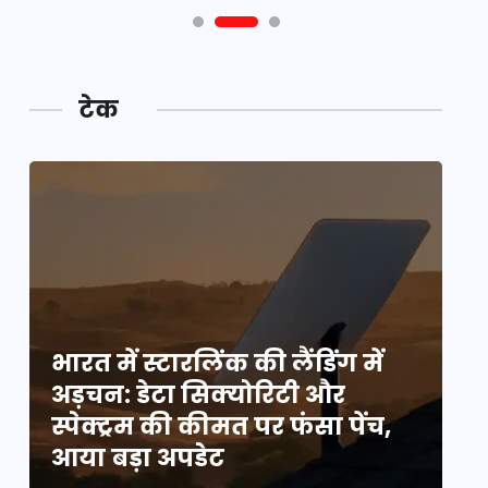
टेक
भारत में स्टारलिंक की लैंडिंग में
भा
अड़चन: डेटा सिक्योरिटी और
अ
स्पेक्ट्रम की कीमत पर फंसा पेंच,
स्
आया बड़ा अपडेट
आ